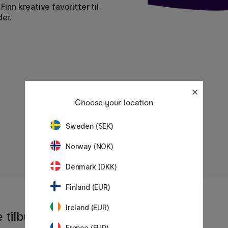
Finn kreative favoritter til
der.
Choose your location
Sweden (SEK)
Viser
0
av
0
Norway (NOK)
Denmark (DKK)
Finland (EUR)
Ireland (EUR)
 tilbud, siste
France (EUR)