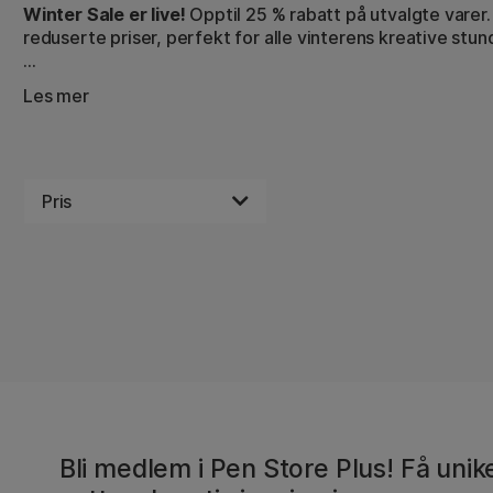
Winter Sale er live!
Opptil 25 % rabatt på utvalgte varer. 
reduserte priser, perfekt for alle vinterens kreative stun
Tilbudet gjelder til og med 2. februar 2026.
Les mer
Begrenset lager på alle varer.
Pris
Bli medlem i Pen Store Plus! Få unike