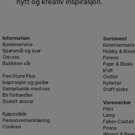
nytt og kreativ inspirasjon.
Information
Sortiment
Kundeservice
Kunstnermater
Spørsmål og svar
Hobby & Kreat
Om oss
Penner
Butikken vår
Papir & Blokk
i
s
K
d
Pen Store Plus
Outlet
Inspirasjon og guider
Nyheter
Samarbeide med oss
Staff picks
Bli förhandler
Sosialt ansvar
Varemerker
Pilot
Kjøpsvilkår
Lamy
Personvernerklæring
Faber-Castell
Cookies
Posca
Winsor & New