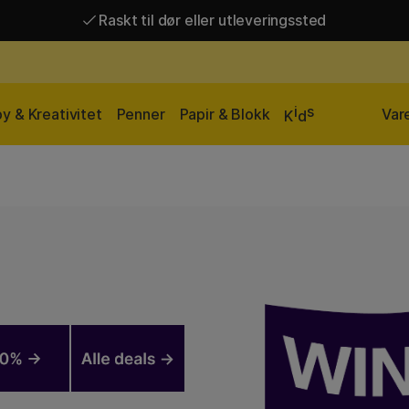
Raskt til dør eller utleveringssted
Raskt til dør eller utleveringssted
Fri frakt over 649 kr*
i
s
y & Kreativitet
Penner
Papir & Blokk
Var
K
d