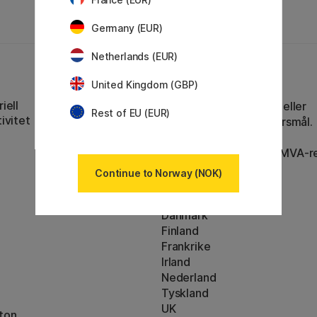
Germany (EUR)
Netherlands (EUR)
United Kingdom (GBP)
Kundeservice
iell
Kontakt oss
via e-post eller
Rest of EU (EUR)
ivitet
telefon hvis du har spørsmål.
Org No: 920 494 676 (MVA-re
Continue to Norway (NOK)
Våre markeder
Sverige
Danmark
Finland
Frankrike
Irland
Nederland
Tyskland
UK
ton