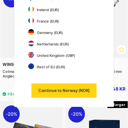
Ireland (EUR)
France (EUR)
Germany (EUR)
Netherlands (EUR)
United Kingdom (GBP)
WINSOR & NEWTON
ZEBRA
Rest of EU (EUR)
Cotman Pensel - Series 667
M-301 Mekanisk Blyant 0.5 mm
Angled 1/4
79 KR
48 KR
98 KR
67 KR
Continue to Norway (NOK)
7
20%
20%