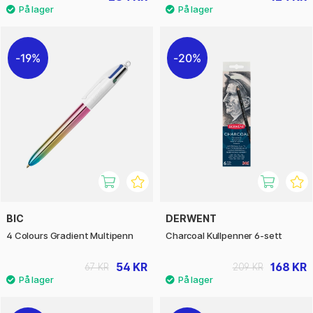
19%
20%
BIC
DERWENT
4 Colours Gradient Multipenn
Charcoal Kullpenner 6-sett
54 KR
168 KR
67 KR
209 KR