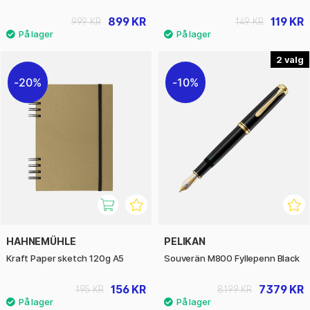
899 KR
119 KR
999 KR
149 KR
2
20%
10%
HAHNEMÜHLE
PELIKAN
Kraft Paper sketch 120g A5
Souverän M800 Fyllepenn Black
156 KR
7379 KR
195 KR
8199 KR