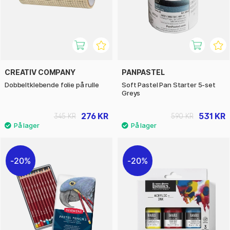
CREATIV COMPANY
PANPASTEL
Dobbeltklebende folie på rulle
Soft Pastel Pan Starter 5-set
Greys
276 KR
531 KR
345 KR
590 KR
20%
20%