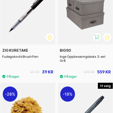
ZIG KURETAKE
BIGSO
Fudegokochi Brush Pen
Inge Oppbevaringsboks 3-set
Grå
39 KR
559 KR
49 KR
699 KR
11
28%
18%