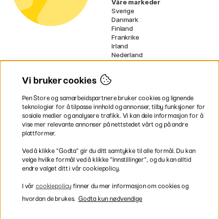
Våre markeder
Sverige
Danmark
Finland
Frankrike
Irland
Nederland
Tyskland
UK
Vi bruker cookies
EU
Pen Store og samarbeidspartnere bruker cookies og lignende
* Spesifikke
fraktvilkår
gjelder for
teknologier for å tilpasse innhold og annonser, tilby funksjoner for
voluminøse varer.
sosiale medier og analysere trafikk. Vi kan dele informasjon for å
vise mer relevante annonser på nettstedet vårt og på andre
Betal enkelt
plattformer.
Ved å klikke ”Godta” gir du ditt samtykke til alle formål. Du kan
velge hvilke formål ved å klikke ”Innstillinger”, og du kan alltid
endre valget ditt i vår cookiepolicy.
Rask og smidig levering
I vår
cookiepolicy
finner du mer informasjon om cookies og
hvordan de brukes.
Godta kun nødvendige