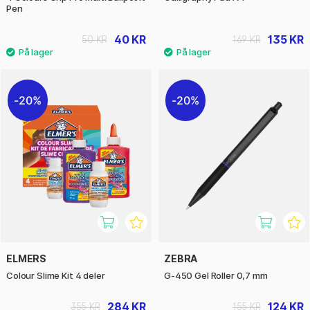
Pen
40 KR
135 KR
50 KR
169 KR
20%
20%
ELMERS
ZEBRA
Colour Slime Kit 4 deler
G-450 Gel Roller 0,7 mm
284 KR
124 KR
355 KR
155 KR