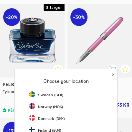
8
20%
30%
Choose your location
PELIKAN
PLATINUM
Fyllepennbläck Edelstein 50 ml
Plaisir Fyllepenn Pink Fine
Sweden (SEK)
279 KR
133 KR
349 KR
189 KR
Norway (NOK)
Denmark (DKK)
Finland (EUR)
19%
28%