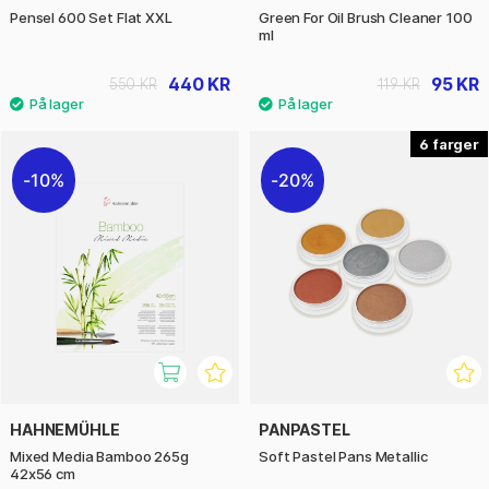
Pensel 600 Set Flat XXL
Green For Oil Brush Cleaner 100
ml
440 KR
95 KR
550 KR
119 KR
6
10%
20%
HAHNEMÜHLE
PANPASTEL
Mixed Media Bamboo 265g
Soft Pastel Pans Metallic
42x56 cm