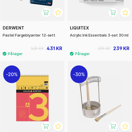
DERWENT
LIQUITEX
Pastel Fargeblyanter 12-sett
Acrylic Ink Essentials 3-set 30 ml
431 KR
239 KR
539 KR
299 KR
20%
30%