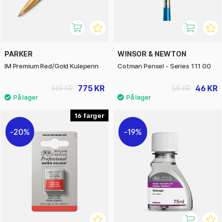
PARKER
WINSOR & NEWTON
IM Premium Red/Gold Kulepenn
Cotman Pensel - Series 111 00
775 KR
46 KR
969 KR
58 KR
16
20%
19%