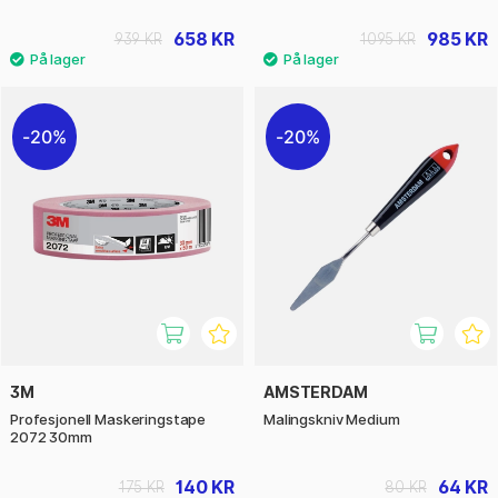
658 KR
985 KR
939 KR
1095 KR
20%
20%
3M
AMSTERDAM
Profesjonell Maskeringstape
Malingskniv Medium
2072 30mm
140 KR
64 KR
175 KR
80 KR