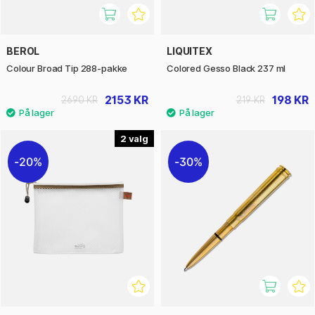
BEROL
LIQUITEX
Colour Broad Tip 288-pakke
Colored Gesso Black 237 ml
2153 KR
198 KR
2690 KR
219 KR
2
20%
30%