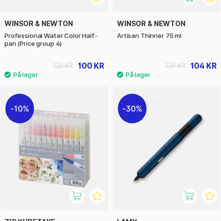
WINSOR & NEWTON
WINSOR & NEWTON
Professional Water Color Half-
Artisan Thinner 75 ml
pan (Price group 4)
100 KR
104 KR
125 KR
129 KR
10%
30%