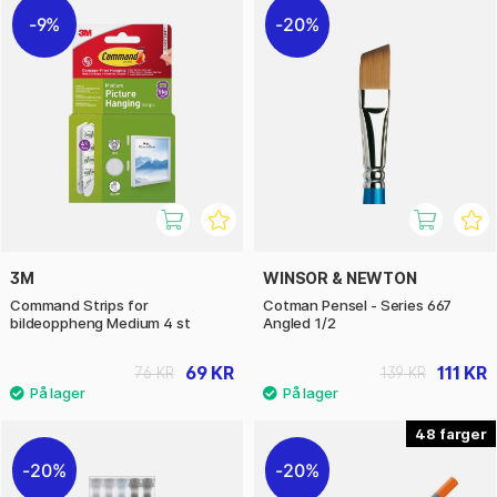
9%
20%
3M
WINSOR & NEWTON
Command Strips for
Cotman Pensel - Series 667
bildeoppheng Medium 4 st
Angled 1/2
69 KR
111 KR
76 KR
139 KR
48
20%
20%