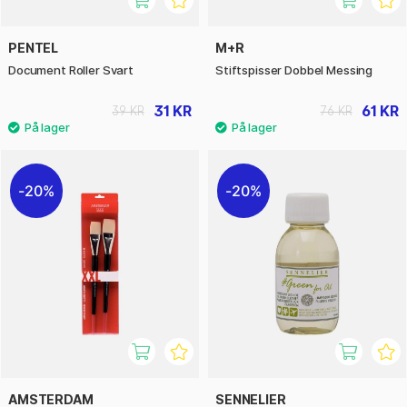
PENTEL
M+R
Document Roller Svart
Stiftspisser Dobbel Messing
31 KR
61 KR
39 KR
76 KR
20%
20%
AMSTERDAM
SENNELIER