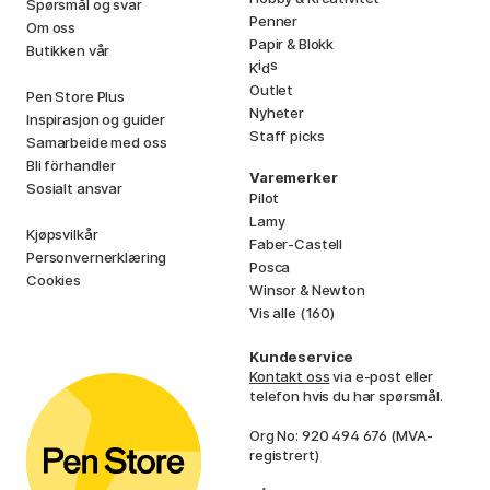
Spørsmål og svar
Penner
Om oss
Papir & Blokk
Butikken vår
i
s
K
d
Outlet
Pen Store Plus
Nyheter
Inspirasjon og guider
Staff picks
Samarbeide med oss
Bli förhandler
Varemerker
Sosialt ansvar
Pilot
Lamy
Kjøpsvilkår
Faber-Castell
Personvernerklæring
Posca
Cookies
Winsor & Newton
Vis alle (160)
Kundeservice
Kontakt oss
via e-post eller
telefon hvis du har spørsmål.
Org No: 920 494 676 (MVA-
registrert)