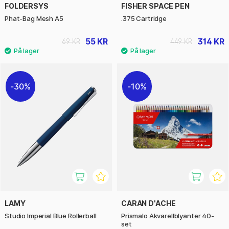
FOLDERSYS
FISHER SPACE PEN
Phat-Bag Mesh A5
.375 Cartridge
55 KR
314 KR
69 KR
449 KR
30%
10%
LAMY
CARAN D'ACHE
Studio Imperial Blue Rollerball
Prismalo Akvarellblyanter 40-
set