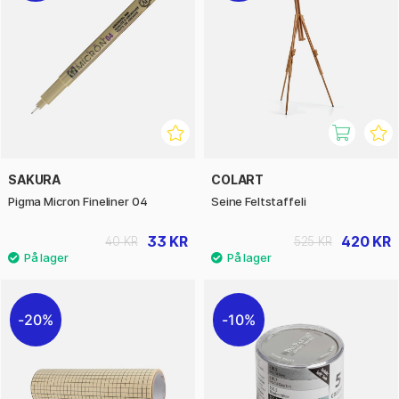
SAKURA
COLART
Pigma Micron Fineliner 04
Seine Feltstaffeli
33 KR
420 KR
40 KR
525 KR
20%
10%