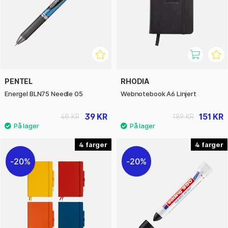
PENTEL
RHODIA
Energel BLN75 Needle 05
Webnotebook A6 Linjert
39 KR
151 KR
48 KR
189 KR
4
4
20%
20%