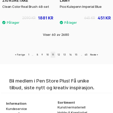
ZIG KURETAKE
LAMY
Clean Color Real Brush 48-set
Pico Kulepenn Imperial Blue
1881 KR
451 KR
2090 KR
645 KR
Viser
60
av
2680
«
Forrige
1
..
8
9
10
11
12
13
14
15
..
45
Neste
»
Bli medlem i Pen Store Plus! Få unike
tilbud, siste nytt og kreativ inspirasjon.
Sortiment
Information
Kunstnermateriell
Kundeservice
Hobby & Kreativitet