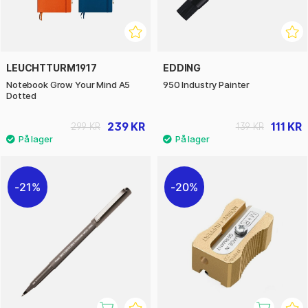
LEUCHTTURM1917
EDDING
Notebook Grow Your Mind A5
950 Industry Painter
Dotted
239 KR
111 KR
299 KR
139 KR
21%
20%