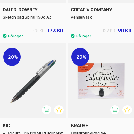
DALER-ROWNEY
CREATIV COMPANY
Sketch pad Spiral 150g A3
Penselvask
173 KR
90 KR
215 KR
129 KR
20%
20%
BIC
BRAUSE
4 Colours Grip Pro Multi Ballpoint
Calligraphy Pad A4