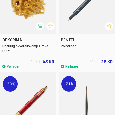
DEKORIMA
PENTEL
Naturlig akvarellsvamp Grove
Pointliner
porer
43 KR
28 KR
60 KR
34 KR
20%
21%