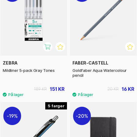
ZEBRA
FABER-CASTELL
Mildliner 5-pack Gray Tones
Goldfaber Aqua Watercolour
pencil
151 KR
16 KR
189 KR
20 KR
5
19%
20%