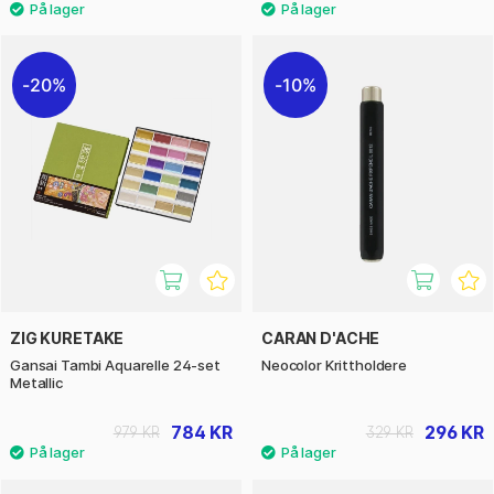
20%
10%
ZIG KURETAKE
CARAN D'ACHE
Gansai Tambi Aquarelle 24-set
Neocolor Krittholdere
Metallic
784 KR
296 KR
979 KR
329 KR