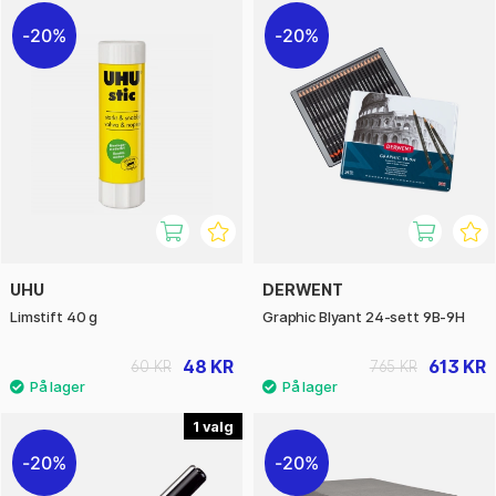
20%
20%
UHU
DERWENT
Limstift 40 g
Graphic Blyant 24-sett 9B-9H
48 KR
613 KR
60 KR
765 KR
1
20%
20%