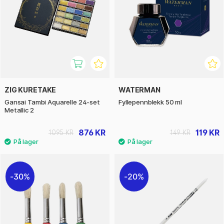
ZIG KURETAKE
WATERMAN
Gansai Tambi Aquarelle 24-set
Fyllepennblekk 50 ml
Metallic 2
876 KR
119 KR
1095 KR
149 KR
30%
20%