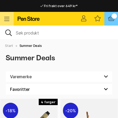
Fri frakt over 649 kr*
Raskt til dør eller utleveringssted
Raskt til dør eller utleveringssted
Fri frakt over 649 kr*
Start
Summer Deals
Summer Deals
Varemerke
4
18%
20%