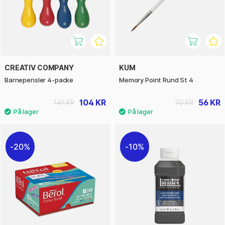
CREATIV COMPANY
KUM
Barnepensler 4-packe
Memory Point Rund St 4
104 KR
56 KR
149 KR
70 KR
20%
10%