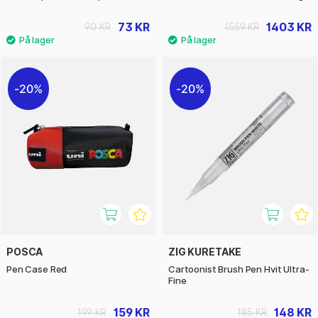
73 KR
1403 KR
90 KR
1559 KR
20%
20%
POSCA
ZIG KURETAKE
Pen Case Red
Cartoonist Brush Pen Hvit Ultra-
Fine
159 KR
148 KR
199 KR
185 KR