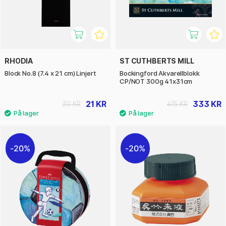
RHODIA
ST CUTHBERTS MILL
Block No.8 (7.4 x 21 cm) Linjert
Bockingford Akvarellblokk
CP/NOT 300g 41x31cm
21 KR
333 KR
30 KR
415 KR
20%
20%