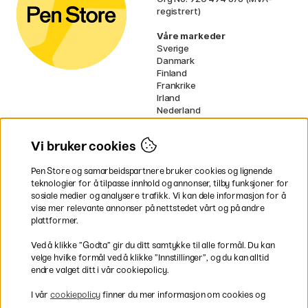
registrert)
Våre markeder
Sverige
Danmark
Finland
Frankrike
Irland
Nederland
Tyskland
UK
Vi bruker cookies
EU
Pen Store og samarbeidspartnere bruker cookies og lignende
* Spesifikke
fraktvilkår
gjelder for
teknologier for å tilpasse innhold og annonser, tilby funksjoner for
voluminøse varer.
sosiale medier og analysere trafikk. Vi kan dele informasjon for å
vise mer relevante annonser på nettstedet vårt og på andre
Betal enkelt
plattformer.
Ved å klikke ”Godta” gir du ditt samtykke til alle formål. Du kan
velge hvilke formål ved å klikke ”Innstillinger”, og du kan alltid
endre valget ditt i vår cookiepolicy.
Rask og smidig levering
I vår
cookiepolicy
finner du mer informasjon om cookies og