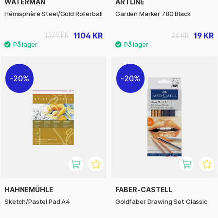
WATERMAN
ARTLINE
Hémisphère Steel/Gold Rollerball
Garden Marker 780 Black
1104 KR
19 KR
1379 KR
26 KR
20%
20%
HAHNEMÜHLE
FABER-CASTELL
Sketch/Pastel Pad A4
Goldfaber Drawing Set Classic