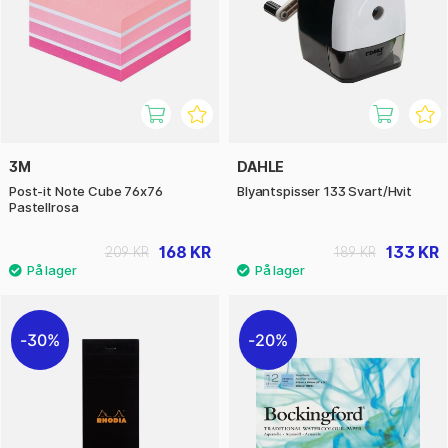
3M
DAHLE
Post-it Note Cube 76x76
Blyantspisser 133 Svart/Hvit
Pastellrosa
168 KR
133 KR
209 KR
189 KR
30%
20%