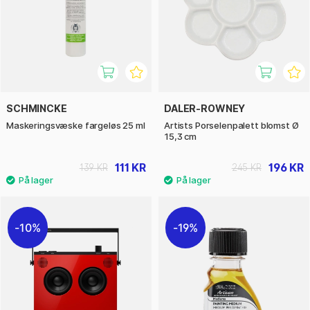
SCHMINCKE
DALER-ROWNEY
Maskeringsvæske fargeløs 25 ml
Artists Porselenpalett blomst Ø
15,3 cm
111 KR
196 KR
139 KR
245 KR
10%
19%