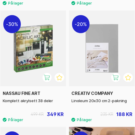
30%
20%
NASSAU FINE ART
CREATIV COMPANY
Komplett akrylsett 38 deler
Linoleum 20x30 cm 2-pakning
349 KR
188 KR
499 KR
235 KR