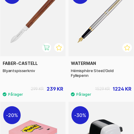
FABER-CASTELL
WATERMAN
Blyantspisserkniv
Hémisphère Steel/Gold
Fyllepenn
239 KR
1224 KR
299 KR
1529 KR
20%
30%