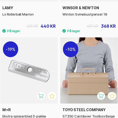
LAMY
WINSOR & NEWTON
Lx Rollerball Marron
Winton Svinebustpensel 18
440 KR
368 KR
629 KR
459 KR
19%
10%
M+R
TOYO STEEL COMPANY
Ekstra spisserblad 3-pakke
ST350 Cantilever Toolbox Beige