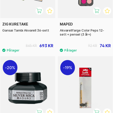
ZIG KURETAKE
MAPED
Gansai Tambi Akvarell 36-sett
Akvarellfarge Color Peps 12-
sett + pensel (3 år+)
693 KR
74 KR
865 KR
92 KR
20%
19%