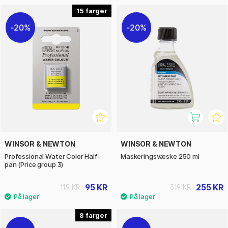
15
20%
20%
WINSOR & NEWTON
WINSOR & NEWTON
Professional Water Color Half-
Maskeringsvæske 250 ml
pan (Price group 3)
95 KR
255 KR
119 KR
319 KR
8