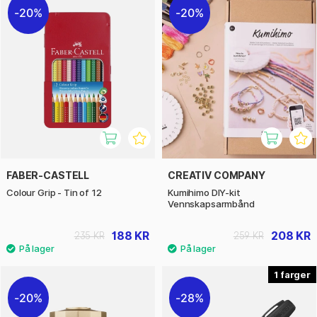
20%
20%
FABER-CASTELL
CREATIV COMPANY
Colour Grip - Tin of 12
Kumihimo DIY-kit
Vennskapsarmbånd
188 KR
208 KR
235 KR
259 KR
1
20%
28%