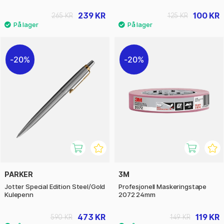
239 KR
100 KR
265 KR
125 KR
20%
20%
PARKER
3M
Jotter Special Edition Steel/Gold
Profesjonell Maskeringstape
Kulepenn
2072 24mm
473 KR
119 KR
590 KR
149 KR