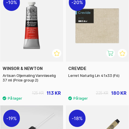
10%
20%
WINSOR & NEWTON
CREVIDE
Artisan Oljemaling Vannløselig
Lerret Naturlig Lin 41x33 (F6)
37 ml (Price group 2)
113 KR
180 KR
125 KR
225 KR
19%
18%