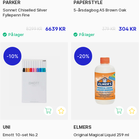
PARKER
PAPERSTYLE
Sonnet Chiselled Silver
5-årsdagbog A5 Brown Oak
Fyllepenn Fine
6639 KR
304 KR
8299 KR
379 KR
10%
20%
UNI
ELMERS
Emott 10-set No.2
Original Magical Liquid 259 ml