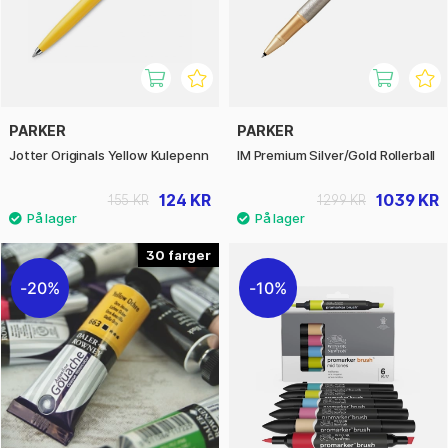
PARKER
PARKER
Jotter Originals Yellow Kulepenn
IM Premium Silver/Gold Rollerball
124 KR
1039 KR
155 KR
1299 KR
30
20%
10%