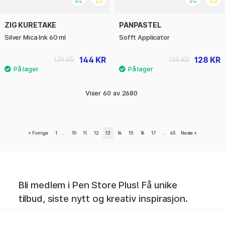
ZIG KURETAKE
PANPASTEL
Silver Mica Ink 60 ml
Sofft Applicator
144 KR
128 KR
179 KR
159 KR
Viser
60
av
2680
«
Forrige
1
..
10
11
12
13
14
15
16
17
..
45
Neste
»
Bli medlem i Pen Store Plus! Få unike
tilbud, siste nytt og kreativ inspirasjon.