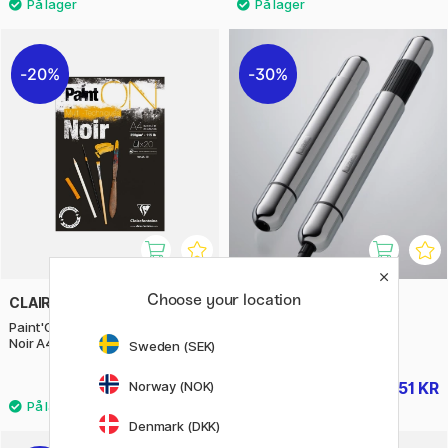
20%
30%
Choose your location
CLAIREFONTAINE
LAMY
Paint'ON Multi-Techniques Black
Pico Kulepenn Chrome
Noir A4
Sweden (SEK)
Norway (NOK)
175 KR
451 KR
219 KR
645 KR
Denmark (DKK)