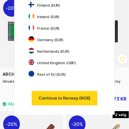
Finland (EUR)
20%
20%
Ireland (EUR)
France (EUR)
Germany (EUR)
Netherlands (EUR)
United Kingdom (GBP)
ARCHES
LYRA
Rest of EU (EUR)
Akvarellblokk CP 300g 10×25cm
Pastellfargestifter Hard Grey
Tones 12-sett
Continue to Norway (NOK)
384 KR
173 KR
479 KR
215 KR
2
20%
20%