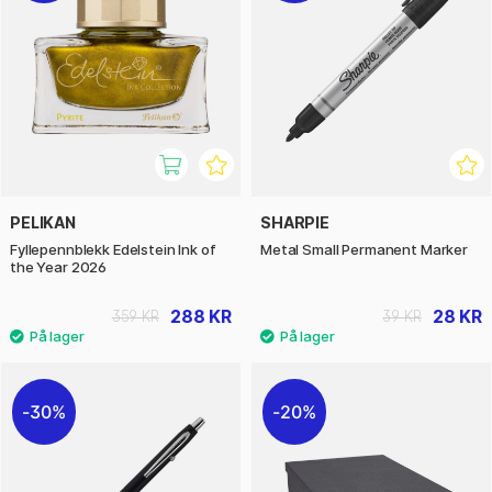
PELIKAN
SHARPIE
Fyllepennblekk Edelstein Ink of
Metal Small Permanent Marker
the Year 2026
288 KR
28 KR
359 KR
39 KR
30%
20%