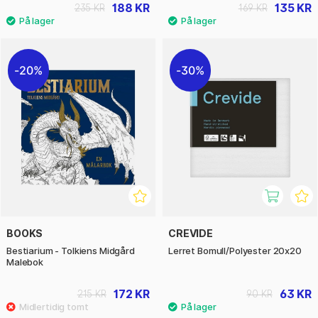
188 KR
135 KR
235 KR
169 KR
20%
30%
BOOKS
CREVIDE
Bestiarium - Tolkiens Midgård
Lerret Bomull/Polyester 20x20
Malebok
172 KR
63 KR
215 KR
90 KR