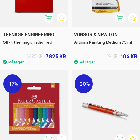
TEENAGE ENGINEERING
WINSOR & NEWTON
OB-4 the magic radio, red
Artisan Painting Medium 75 ml
7825 KR
104 KR
8695 KR
129 KR
19%
20%