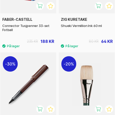
FABER-CASTELL
ZIG KURETAKE
Connector Tusjpenner 33-set
Shueki Vermillion Ink 60 ml
Fotball
188 KR
64 KR
235 KR
80 KR
30%
20%