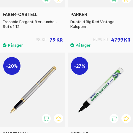
FABER-CASTELL
PARKER
Erasable Fargestifter Jumbo -
Duofold Big Red Vintage
Set of 12
Kulepenn
79 KR
4799 KR
98 KR
5999 KR
20%
27%