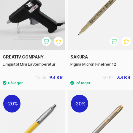
CREATIV COMPANY
SAKURA
Limpistol Mini Lavtemperatur
Pigma Micron Fineliner 12
93 KR
33 KR
115 KR
40 KR
20%
20%