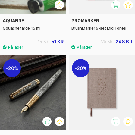
AQUAFINE
PROMARKER
Gouachefarge 15 ml
BrushMarker 6-set Mid Tones
51 KR
248 KR
64 KR
275 KR
20%
20%