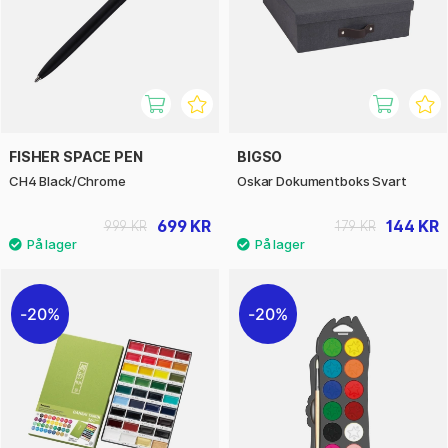
FISHER SPACE PEN
BIGSO
CH4 Black/Chrome
Oskar Dokumentboks Svart
699 KR
144 KR
999 KR
179 KR
20%
20%