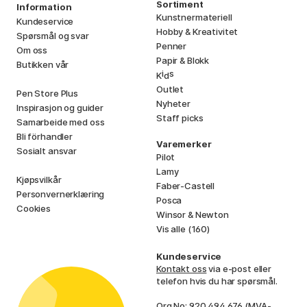
Sortiment
Information
Kunstnermateriell
Kundeservice
Hobby & Kreativitet
Spørsmål og svar
Penner
Om oss
Papir & Blokk
Butikken vår
i
s
K
d
Outlet
Pen Store Plus
Nyheter
Inspirasjon og guider
Staff picks
Samarbeide med oss
Bli förhandler
Varemerker
Sosialt ansvar
Pilot
Lamy
Kjøpsvilkår
Faber-Castell
Personvernerklæring
Posca
Cookies
Winsor & Newton
Vis alle (160)
Kundeservice
Kontakt oss
via e-post eller
telefon hvis du har spørsmål.
Org No: 920 494 676 (MVA-