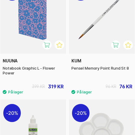
NUUNA
KUM
Notebook Graphic L - Flower
Pensel Memory Point Rund St 8
Power
319 KR
76 KR
399 KR
96 KR
20%
20%