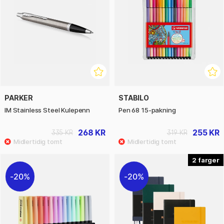
PARKER
STABILO
IM Stainless Steel Kulepenn
Pen 68 15-pakning
268 KR
255 KR
335 KR
319 KR
2
20%
20%