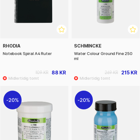
RHODIA
SCHMINCKE
Notebook Spiral A4 Ruter
Water Colour Ground Fine 250
ml
88 KR
215 KR
109 KR
269 KR
20%
20%