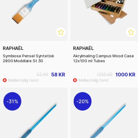
RAPHAËL
RAPHAËL
Symbiose Pensel Syntetisk
Akrylmaling Campus Wood Case
2800 Moddlare St 30
12x100 ml Tubes
58 KR
1000 KR
82 KR
1250 KR
31%
20%