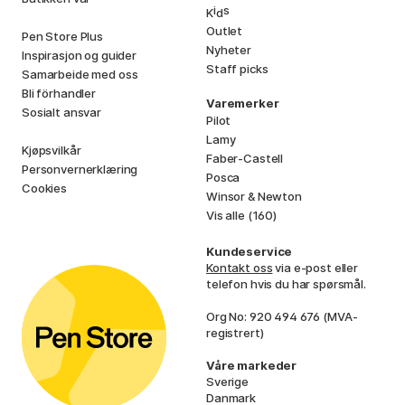
i
s
K
d
Outlet
Pen Store Plus
Nyheter
Inspirasjon og guider
Staff picks
Samarbeide med oss
Bli förhandler
Varemerker
Sosialt ansvar
Pilot
Lamy
Kjøpsvilkår
Faber-Castell
Personvernerklæring
Posca
Cookies
Winsor & Newton
Vis alle (160)
Kundeservice
Kontakt oss
via e-post eller
telefon hvis du har spørsmål.
Org No: 920 494 676 (MVA-
registrert)
Våre markeder
Sverige
Danmark