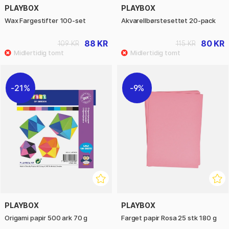
PLAYBOX
PLAYBOX
Wax Fargestifter 100-set
Akvarellbørstesettet 20-pack
88 KR
80 KR
109 KR
115 KR
21%
9%
PLAYBOX
PLAYBOX
Origami papir 500 ark 70 g
Farget papir Rosa 25 stk 180 g