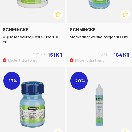
SCHMINCKE
SCHMINCKE
AQUA Modelling Paste Fine 100
Maskeringsvæske farget 100 ml
ml
151 KR
184 KR
189 KR
229 KR
19%
20%