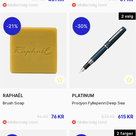
2
21%
30%
RAPHAËL
PLATINUM
Brush Soap
Procyon Fyllepenn Deep Sea
76 KR
615 KR
96 KR
879 KR
2