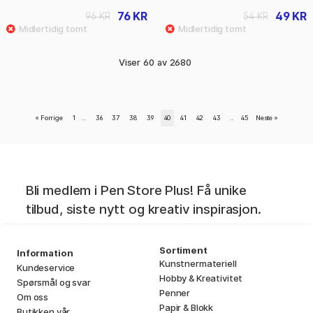
76 KR
49 KR
96 KR
54 KR
Viser
60
av
2680
«
Forrige
1
..
36
37
38
39
40
41
42
43
..
45
Neste
»
Bli medlem i Pen Store Plus! Få unike
tilbud, siste nytt og kreativ inspirasjon.
Sortiment
Information
Kunstnermateriell
Kundeservice
Hobby & Kreativitet
Spørsmål og svar
Penner
Om oss
Papir & Blokk
Butikken vår