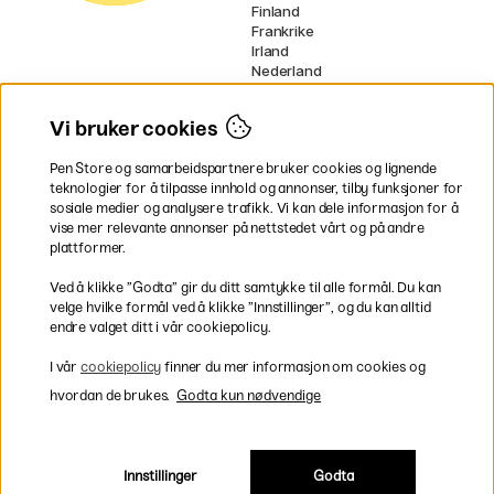
Finland
Frankrike
Irland
Nederland
Tyskland
UK
Vi bruker cookies
EU
Pen Store og samarbeidspartnere bruker cookies og lignende
* Spesifikke
fraktvilkår
gjelder for
teknologier for å tilpasse innhold og annonser, tilby funksjoner for
voluminøse varer.
sosiale medier og analysere trafikk. Vi kan dele informasjon for å
vise mer relevante annonser på nettstedet vårt og på andre
Betal enkelt
plattformer.
Ved å klikke ”Godta” gir du ditt samtykke til alle formål. Du kan
velge hvilke formål ved å klikke ”Innstillinger”, og du kan alltid
endre valget ditt i vår cookiepolicy.
Rask og smidig levering
I vår
cookiepolicy
finner du mer informasjon om cookies og
hvordan de brukes.
Godta kun nødvendige
Innstillinger
Godta
Inkl. moms
|
Exkl. moms