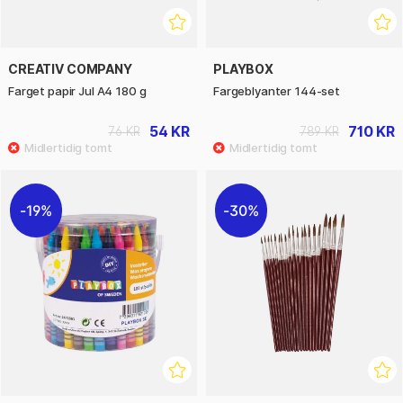
CREATIV COMPANY
PLAYBOX
Farget papir Jul A4 180 g
Fargeblyanter 144-set
54 KR
710 KR
76 KR
789 KR
19%
30%