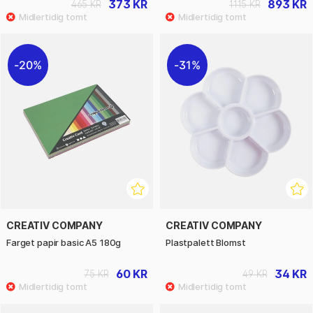
373 KR
893 KR
465 KR
1115 KR
20%
31%
CREATIV COMPANY
CREATIV COMPANY
Farget papir basic A5 180g
Plastpalett Blomst
60 KR
34 KR
75 KR
49 KR