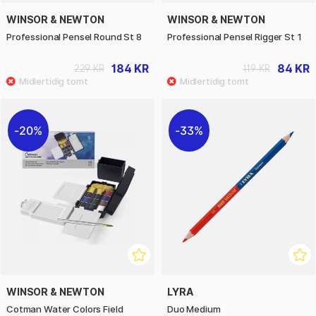
WINSOR & NEWTON
WINSOR & NEWTON
Professional Pensel Round St 8
Professional Pensel Rigger St 1
184 KR
84 KR
229 KR
119 KR
20%
33%
WINSOR & NEWTON
LYRA
Cotman Water Colors Field
Duo Medium