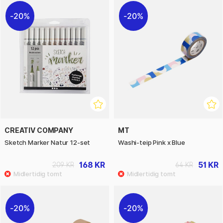
20%
20%
CREATIV COMPANY
MT
Sketch Marker Natur 12-set
Washi-teip Pink x Blue
168 KR
51 KR
209 KR
64 KR
20%
20%