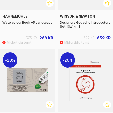
HAHNEMÜHLE
WINSOR & NEWTON
Watercolour Book A5 Landscape
Designers Gouache Introductory
Set 10x14 ml
268 KR
639 KR
335 KR
799 KR
20%
20%