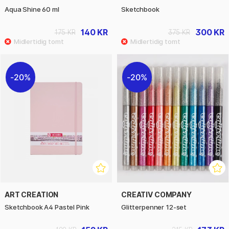
Aqua Shine 60 ml
Sketchbook
140 KR
300 KR
175 KR
375 KR
20%
20%
ART CREATION
CREATIV COMPANY
Sketchbook A4 Pastel Pink
Glitterpenner 12-set