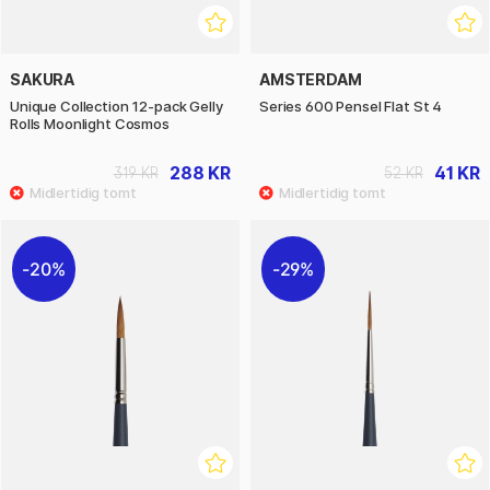
SAKURA
AMSTERDAM
Unique Collection 12-pack Gelly
Series 600 Pensel Flat St 4
Rolls Moonlight Cosmos
288 KR
41 KR
319 KR
52 KR
20%
29%