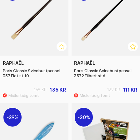
RAPHAËL
RAPHAËL
Paris Classic Svinebustpensel
Paris Classic Svinebustpensel
357 Flat st 10
3572 Filbert st 6
135 KR
111 KR
169 KR
139 KR
29%
20%