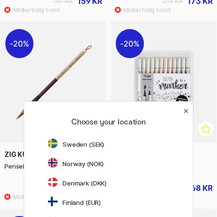
159 KR
173 KR
199 KR
215 KR
20%
20%
Choose your location
Sweden (SEK)
ZIG KURETAKE
CREATIV COMPANY
Norway (NOK)
Pensel Wahitsu Large No.4
Sketch Marker 12-set
Denmark (DKK)
453 KR
168 KR
565 KR
209 KR
Finland (EUR)