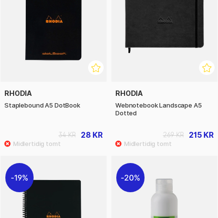
RHODIA
RHODIA
Staplebound A5 DotBook
Webnotebook Landscape A5
Dotted
28 KR
215 KR
34 KR
269 KR
19%
20%