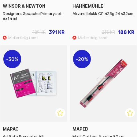
WINSOR & NEWTON
HAHNEMÜHLE
Designers Gouache Primary set
Akvarellblokk CP 425g 24×32cm
6x14 ml
391 KR
188 KR
489 KR
235 KR
30%
20%
MAPAC
MAPED
ArtSafe Presenter A5
Matt Cutters 5-set + 80 cm