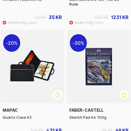
Ruler
35 KR
1231 KR
50 KR
1539 KR
20%
30%
MAPAC
FABER-CASTELL
Quartz Case A3
Sketch Pad A4 100g
431 KR
69 KR
539 KR
98 KR