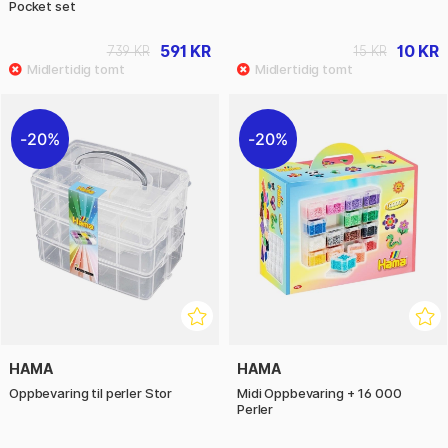
Pocket set
591 KR
10 KR
739 KR
15 KR
20%
20%
HAMA
HAMA
Oppbevaring til perler Stor
Midi Oppbevaring + 16 000
Perler