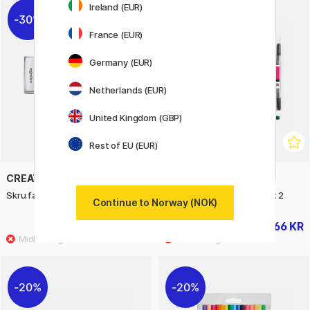
Ireland (EUR)
30%
31%
France (EUR)
Germany (EUR)
Netherlands (EUR)
United Kingdom (GBP)
Rest of EU (EUR)
CREATIV COMPANY
CREATIV COMPANY
Skru fargestifter 12-set
Filtpenner Two-Tip 20-set 2
Continue to Norway (NOK)
80 KR
66 KR
115 KR
95 KR
20%
20%