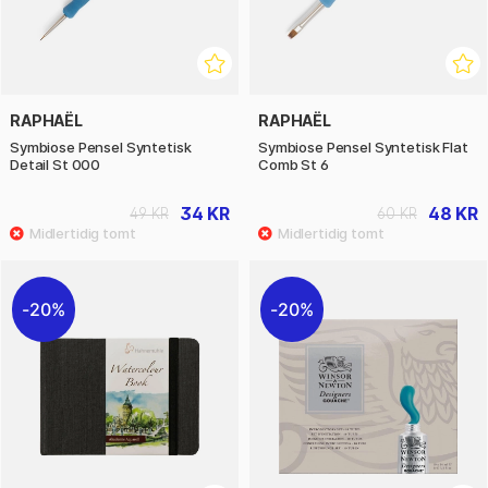
RAPHAËL
RAPHAËL
Symbiose Pensel Syntetisk
Symbiose Pensel Syntetisk Flat
Detail St 000
Comb St 6
34 KR
48 KR
49 KR
60 KR
20%
20%