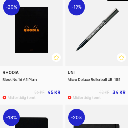
20%
19%
RHODIA
UNI
Block No.16 A5 Plain
Micro Deluxe Rollerball UB-155
45 KR
34 KR
56 KR
42 KR
18%
20%