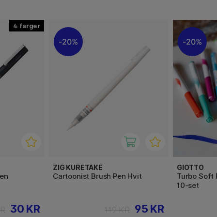
4
20%
20%
ZIG KURETAKE
GIOTTO
Pen
Cartoonist Brush Pen Hvit
Turbo Soft
10-set
30 KR
95 KR
KR
119 KR