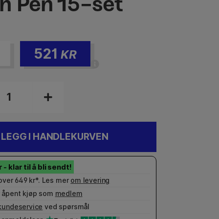
h Pen 15-set
521
KR
LEGG I HANDLEKURVEN
 over 649 kr*. Les mer
om levering
 åpent kjøp som
medlem
kundeservice
ved spørsmål