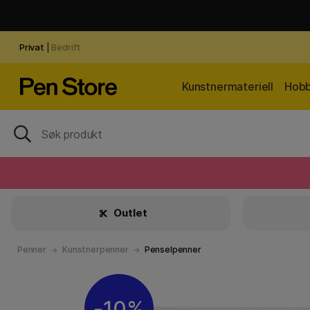
Privat
|
Bedrift
Kunstnermateriell
Hobb
Outlet
Penner
Kunstnerpenner
Penselpenner
10%