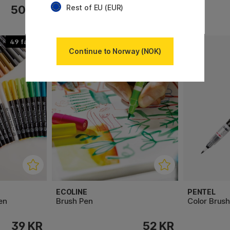
111 KR
Rest of EU (EUR)
50 KR
139 KR
49
60
Continue to Norway (NOK)
ECOLINE
PENTEL
en
Brush Pen
Color Brus
39 KR
52 KR