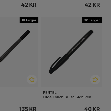
42 KR
42 KR
18
30
PENTEL
h
Fude Touch Brush Sign Pen
135 KR
40 KR