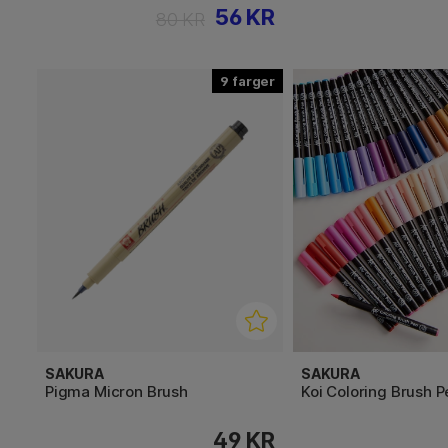
56 KR
80 KR
9
SAKURA
SAKURA
Pigma Micron Brush
Koi Coloring Brush P
49 KR