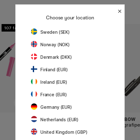
Choose your location
107
Sweden (SEK)
20%
Norway (NOK)
Denmark (DKK)
Finland (EUR)
Ireland (EUR)
France (EUR)
Germany (EUR)
ZIG KURETAKE
TOMBOW
Netherlands (EUR)
Cartoonist Brush Pen No. 22
Kalligrafip
Tip
United Kingdom (GBP)