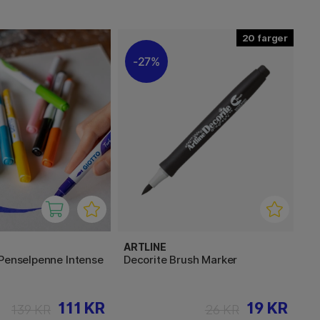
20
27%
ARTLINE
 Penselpenne Intense
Decorite Brush Marker
111 KR
19 KR
139 KR
26 KR