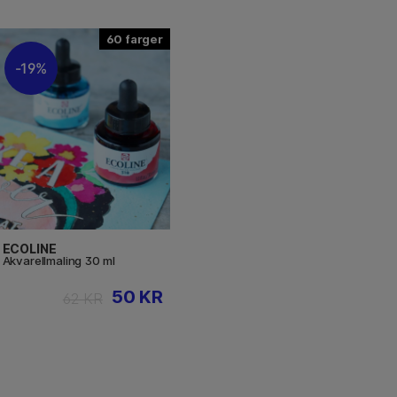
60
19%
ECOLINE
Akvarellmaling 30 ml
50 KR
62 KR