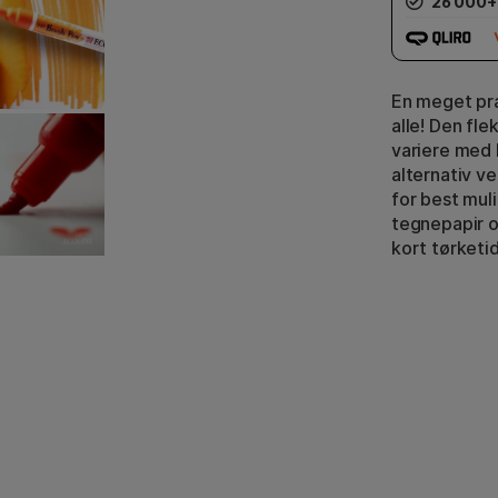
26 000+
En meget pra
alle! Den fle
variere med 
alternativ v
for best mul
tegnepapir o
kort tørketid