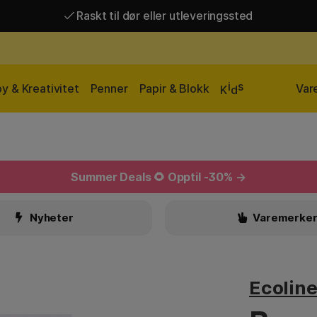
Raskt til dør eller utleveringssted
Raskt til dør eller utleveringssted
Fri frakt over 649 kr*
i
s
y & Kreativitet
Penner
Papir & Blokk
Var
K
d
Summer Deals
🌻 Opptil -30% →
Nyheter
Varemerke
Ecolin