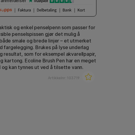
anmeldelser
ktisk og enkel penselpenn som passer for
ksible penselspissen gjør det mulig å
både smale og brede linjer – et utmerket
ed fargelegging. Brukes på lyse underlag
ig resultat, som for eksempel akvarellpapir,
g kartong. Ecoline Brush Pen har en meget
 og kan tynnes ut ved å tilsette vann.
Artikkelnr:
103719