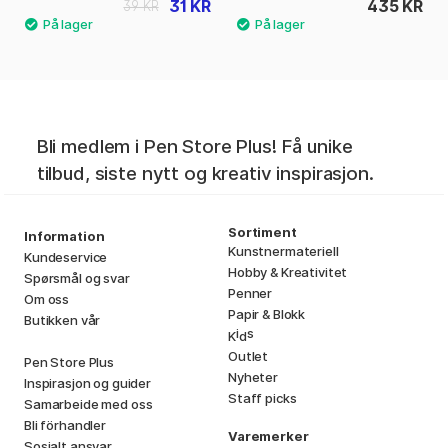
31 KR
435 KR
39 KR
Bli medlem i Pen Store Plus! Få unike
tilbud, siste nytt og kreativ inspirasjon.
Sortiment
Information
Kunstnermateriell
Kundeservice
Hobby & Kreativitet
Spørsmål og svar
Penner
Om oss
Papir & Blokk
Butikken vår
i
s
K
d
Outlet
Pen Store Plus
Nyheter
Inspirasjon og guider
Staff picks
Samarbeide med oss
Bli förhandler
Varemerker
Sosialt ansvar