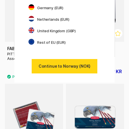
Germany (EUR)
Netherlands (EUR)
United Kingdom (GBP)
Rest of EU (EUR)
FABER-CASTELL
DALER-ROWNEY
PITT Monochrome Wood Case
Simply Complete Artist Kit
Assortment
122 deler
Continue to Norway (NOK)
4319 KR
629 KR
4799 KR
899 KR