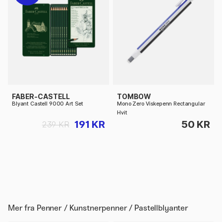
FABER-CASTELL
TOMBOW
Blyant Castell 9000 Art Set
Mono Zero Viskepenn Rectangular
Hvit
191 KR
50 KR
239 KR
Mer fra
Penner / Kunstnerpenner / Pastellblyanter