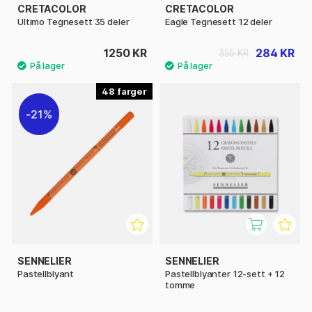
CRETACOLOR
CRETACOLOR
Ultimo Tegnesett 35 deler
Eagle Tegnesett 12 deler
1250 KR
284 KR
355 KR
48
21%
SENNELIER
SENNELIER
Pastellblyant
Pastellblyanter 12‑sett + 12
tomme