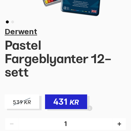
Derwent
Pastel
Fargeblyanter 12-
sett
431
KR
539
KR