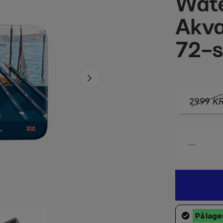
Wate
Akva
72-s
2999
K