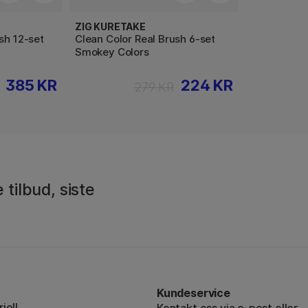
ZIG KURETAKE
sh 12-set
Clean Color Real Brush 6-set
Smokey Colors
385 KR
224 KR
279 KR
 tilbud, siste
Kundeservice
iell