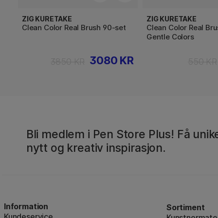
ZIG KURETAKE
ZIG KURETAKE
Clean Color Real Brush 90-set
Clean Color Real Bru
Gentle Colors
3080 KR
3850 KR
550 KR
Bli medlem i Pen Store Plus! Få unike
nytt og kreativ inspirasjon.
Information
Sortiment
Kundeservice
Kunstnermater