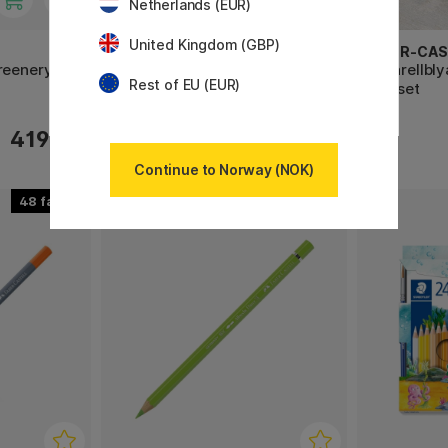
Netherlands (EUR)
United Kingdom (GBP)
TOMBOW
FABER-CAS
reenery
Watercoloring set Floral
Akvarellbly
Rest of EU (EUR)
120-set
419 KR
419 KR
Continue to Norway (NOK)
48
120