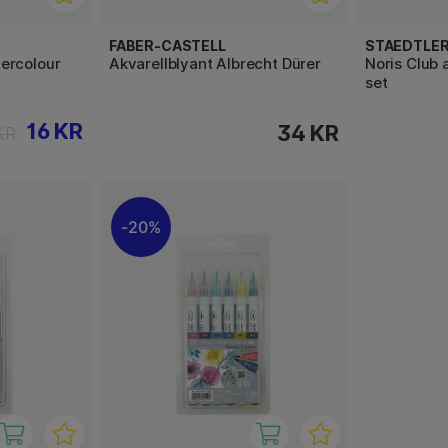
FABER-CASTELL
STAEDTLE
ercolour
Akvarellblyant Albrecht Dürer
Noris Club 
set
16 KR
34 KR
KR
20%