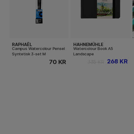
RAPHAËL
HAHNEMÜHLE
Campus Watercolour Pensel
Watercolour Book A5
Syntetisk 3-set M
Landscape
268 KR
70 KR
335 KR