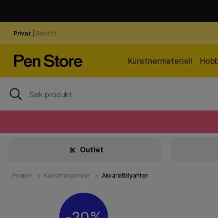
Privat
|
Bedrift
Kunstnermateriell
Hobb
Outlet
Penner
Kunstnerpenner
Akvarellblyanter
20%