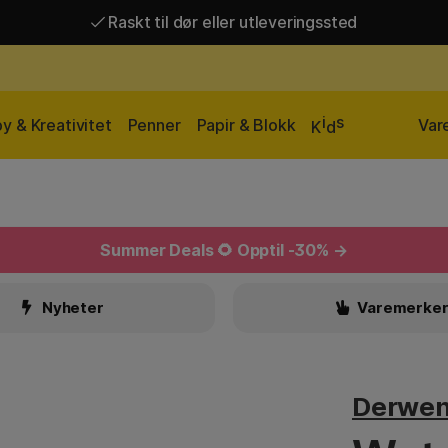
Raskt til dør eller utleveringssted
Raskt til dør eller utleveringssted
Fri frakt over 649 kr*
i
s
y & Kreativitet
Penner
Papir & Blokk
Var
K
d
Summer Deals
🌻 Opptil -30% →
Nyheter
Varemerke
Derwen