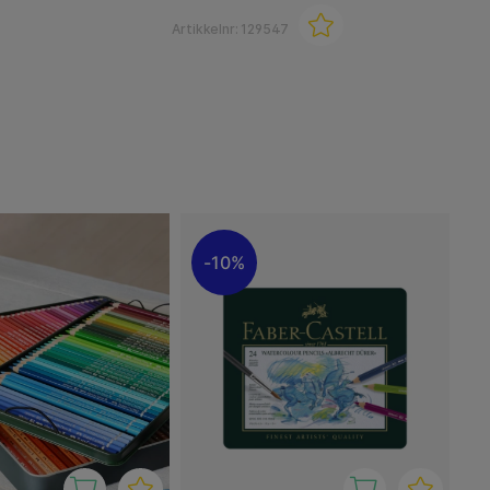
Artikkelnr:
129547
10%