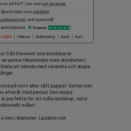
 over 649 kr*. Les mer
om levering
 åpent kjøp som
medlem
kundeservice
ved spørsmål
anmeldelser
nor från Derwent som kombinerar
v en penna tillsammans med skönheten i
. Enkla att blanda med varandra och skapa
ångar.
rna på torrt eller vått papper. Vatten kan
s efteråt med pensel. Den mjuka
 är perfekta för att måla landskap, natur
ditionellt måleri.
,4 mm i diameter. Ljusäkta och