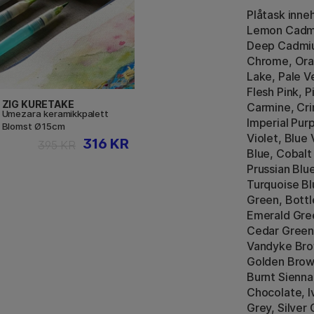
Plåtask inne
Lemon Cadmiu
Deep Cadmiu
Chrome, Ora
Lake, Pale V
Flesh Pink, 
ZIG KURETAKE
Carmine, Cr
Umezara keramikkpalett
Imperial Purp
Blomst Ø15cm
Violet, Blue 
316 KR
395 KR
Blue, Cobalt
Prussian Blue
Turquoise Bl
Green, Bottl
Emerald Gre
Cedar Green,
Vandyke Bro
Golden Brow
Burnt Sienna
Chocolate, I
Grey, Silver