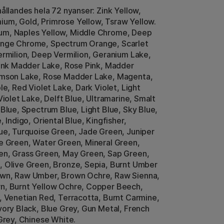
hållandes hela 72 nyanser: Zink Yellow,
m, Gold, Primrose Yellow, Tsraw Yellow.
m, Naples Yellow, Middle Chrome, Deep
nge Chrome, Spectrum Orange, Scarlet
ermilion, Deep Vermilion, Geranium Lake,
Pink Madder Lake, Rose Pink, Madder
imson Lake, Rose Madder Lake, Magenta,
le, Red Violet Lake, Dark Violet, Light
Violet Lake, Delft Blue, Ultramarine, Smalt
 Blue, Spectrum Blue, Light Blue, Sky Blue,
, Indigo, Oriental Blue, Kingfisher,
ue, Turquoise Green, Jade Green, Juniper
e Green, Water Green, Mineral Green,
en, Grass Green, May Green, Sap Green,
 Olive Green, Bronze, Sepia, Burnt Umber
wn, Raw Umber, Brown Ochre, Raw Sienna,
n, Burnt Yellow Ochre, Copper Beech,
, Venetian Red, Terracotta, Burnt Carmine,
vory Black, Blue Grey, Gun Metal, French
 Grey, Chinese White.