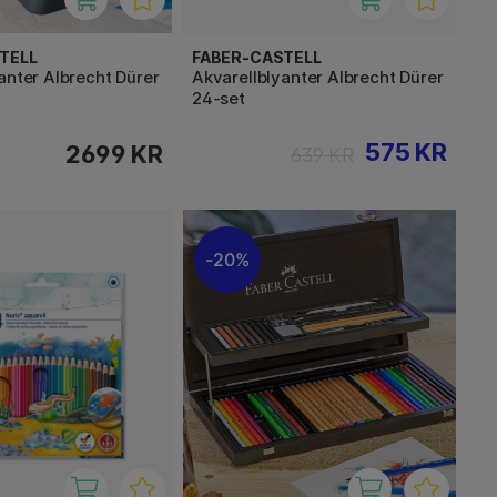
TELL
FABER-CASTELL
anter Albrecht Dürer
Akvarellblyanter Albrecht Dürer
24-set
575 KR
2699 KR
639 KR
20%