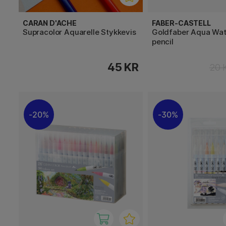
CARAN D'ACHE
FABER-CASTELL
Supracolor Aquarelle Stykkevis
Goldfaber Aqua Wat
pencil
45 KR
20 
20%
30%