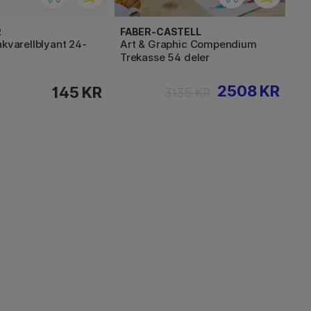
R
FABER-CASTELL
akvarellblyant 24-
Art & Graphic Compendium
Trekasse 54 deler
2508 KR
145 KR
3135 KR