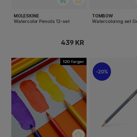
MOLESKINE
TOMBOW
Watercolor Pencils 12-set
Watercoloring set G
439 KR
120
20%