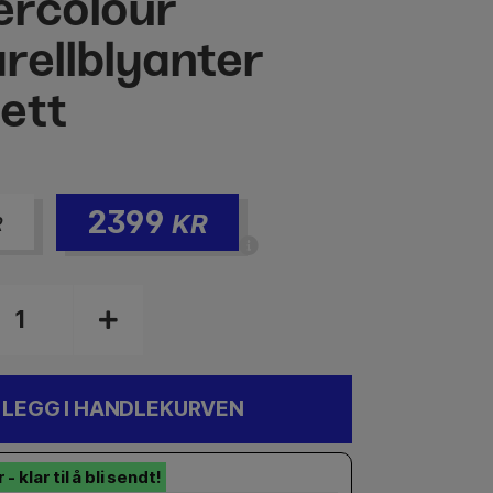
rcolour
rellblyanter
ett
2399
KR
R
LEGG I HANDLEKURVEN