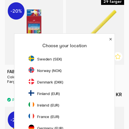
29
20%
Choose your location
Sweden (SEK)
Norway (NOK)
FABER-CASTELL
LYRA
Colour Grip Erasable
Super Ferby
Fargeblyanter - Set of 10
Denmark (DKK)
Finland (EUR)
148 KR
34 KR
185 KR
Ireland (EUR)
France (EUR)
20%
20%
Germany (EUR)