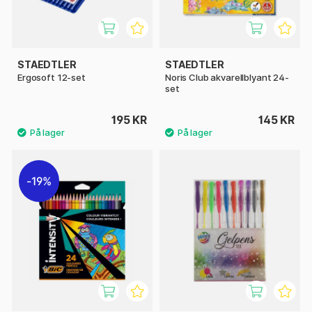
STAEDTLER
STAEDTLER
Ergosoft 12-set
Noris Club akvarellblyant 24-
set
195 KR
145 KR
19%