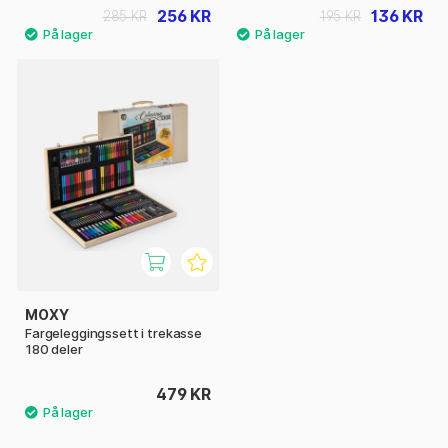
256 KR
136 KR
285 KR
195 KR
MOXY
Fargeleggingssett i trekasse
180 deler
479 KR