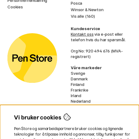
Personvernerklæring
Posca
Cookies
Winsor & Newton
Vis alle (160)
Kundeservice
Kontakt oss
via e-post eller
telefon hvis du har spørsmål.
Org No: 920 494 676 (MVA-
registrert)
Våre markeder
Sverige
Danmark
Finland
Frankrike
Irland
Nederland
Tyskland
UK
Vi bruker cookies
EU
Pen Store og samarbeidspartnere bruker cookies og lignende
* Spesifikke
fraktvilkår
gjelder for
teknologier for å tilpasse innhold og annonser, tilby funksjoner for
voluminøse varer.