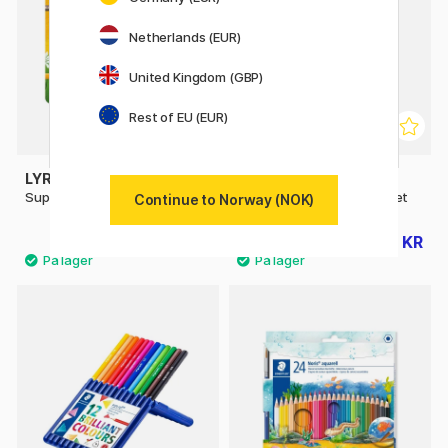
Netherlands (EUR)
United Kingdom (GBP)
Rest of EU (EUR)
LYRA
GIOTTO
Super Ferby 18-set
Be-bè Fargeblyanter 12-set
Continue to Norway (NOK)
473 KR
184 KR
590 KR
229 KR