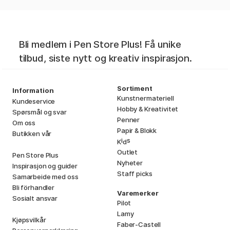
Bli medlem i Pen Store Plus! Få unike
tilbud, siste nytt og kreativ inspirasjon.
Sortiment
Information
Kunstnermateriell
Kundeservice
Hobby & Kreativitet
Spørsmål og svar
Penner
Om oss
Papir & Blokk
Butikken vår
i
s
K
d
Outlet
Pen Store Plus
Nyheter
Inspirasjon og guider
Staff picks
Samarbeide med oss
Bli förhandler
Varemerker
Sosialt ansvar
Pilot
Lamy
Kjøpsvilkår
Faber-Castell