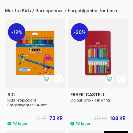
Mer fra
Kids / Barnepenner / Fargeblyanter for barn
19%
20%
BIC
FABER-CASTELL
Kids Tropicolors
Colour Grip - Tin of 12
Fargeblyanter 24-set
73 KR
188 KR
90 KR
235 KR