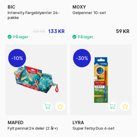
BIC
MOXY
Intensity Fargeblyanter 24-
Gelpenner 10-set
pakke
133 KR
59 KR
165 KR
10%
30%
MAPED
LYRA
Fylt pennal 24 deler (2 år+)
Super Ferby Duo 6-set