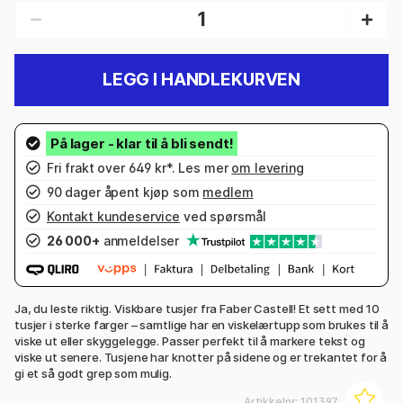
LEGG I HANDLEKURVEN
Fri frakt over 649 kr*. Les mer
om levering
90 dager åpent kjøp som
medlem
Kontakt kundeservice
ved spørsmål
26 000+
anmeldelser
Ja, du leste riktig. Viskbare tusjer fra Faber Castell! Et sett med 10
tusjer i sterke farger – samtlige har en viskelærtupp som brukes til å
viske ut eller skyggelegge. Passer perfekt til å markere tekst og
viske ut senere. Tusjene har knotter på sidene og er trekantet for å
gi et så godt grep som mulig.
Artikkelnr:
101397