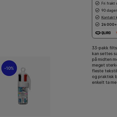
Fri frakt
90 dager
Kontakt 
26 000+
33-pakk filt
kan settes 
på midten m
meget sterke
10%
fleste teksti
og praktisk 
enkelt ta me