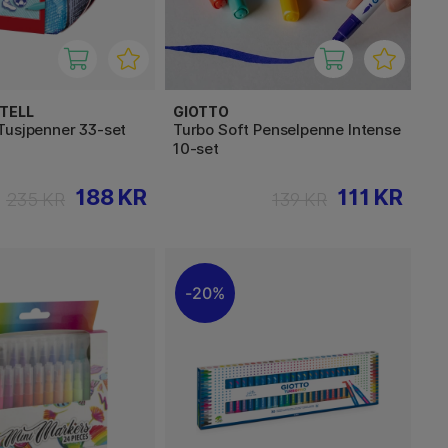
TELL
GIOTTO
Tusjpenner 33-set
Turbo Soft Penselpenne Intense
10-set
188 KR
111 KR
235 KR
139 KR
20%