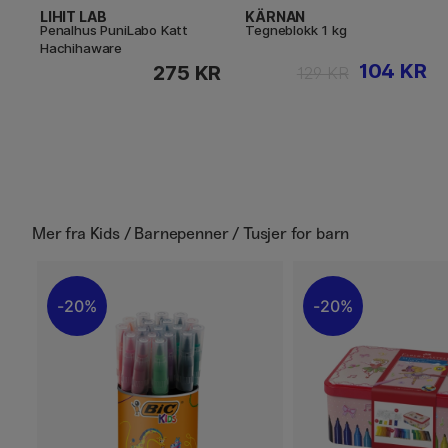
LIHIT LAB
KÄRNAN
Penalhus PuniLabo Katt
Tegneblokk 1 kg
Hachihaware
104 KR
275 KR
129 KR
Mer fra
Kids / Barnepenner / Tusjer for barn
20%
20%