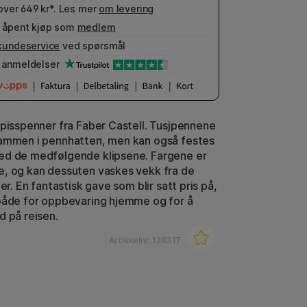
 over 649 kr*. Les mer
om levering
 åpent kjøp som
medlem
kundeservice
ved spørsmål
anmeldelser
spisspenner fra Faber Castell. Tusjpennene
sammen i pennhatten, men kan også festes
ed de medfølgende klipsene. Fargene er
, og kan dessuten vaskes vekk fra de
ler. En fantastisk gave som blir satt pris på,
både for oppbevaring hjemme og for å
d på reisen.
Artikkelnr:
128317