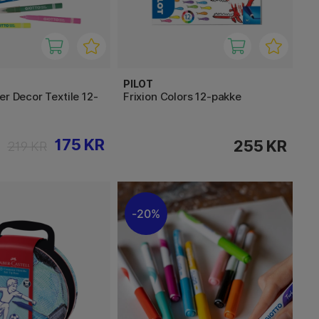
PILOT
er Decor Textile 12-
Frixion Colors 12-pakke
175 KR
255 KR
219 KR
20%