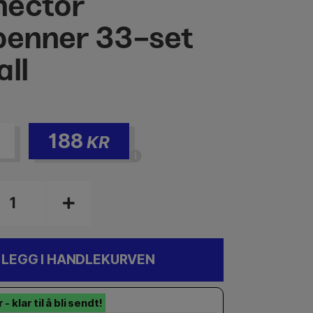
nector
penner 33-set
all
188
KR
LEGG I HANDLEKURVEN