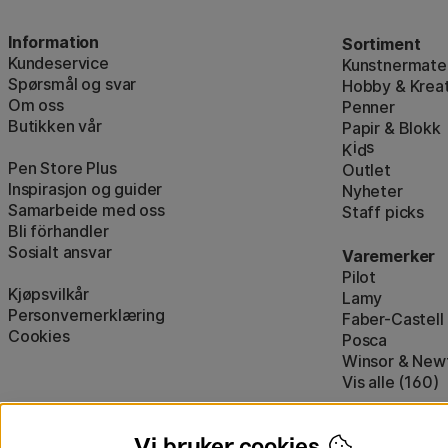
Information
Sortiment
Kundeservice
Kunstnermater
Spørsmål og svar
Hobby & Kreat
Om oss
Penner
Butikken vår
Papir & Blokk
i
s
K
d
Pen Store Plus
Outlet
Inspirasjon og guider
Nyheter
Samarbeide med oss
Staff picks
Bli förhandler
Sosialt ansvar
Varemerker
Pilot
Kjøpsvilkår
Lamy
Personvernerklæring
Faber-Castell
Cookies
Posca
Winsor & New
Vis alle (160)
Vi bruker cookies