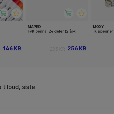
MAPED
MOXY
Fylt pennal 24 deler (2 år+)
Tusjpenner 
146 KR
256 KR
R
285 KR
 tilbud, siste