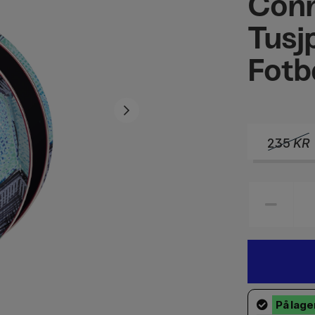
Con
Tusj
Fotb
235
KR