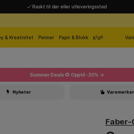
Raskt til dør eller utleveringssted
Raskt til dør eller utleveringssted
Fri frakt over 649 kr*
i
s
y & Kreativitet
Penner
Papir & Blokk
Var
K
d
Summer Deals
🌻 Opptil -30% →
Nyheter
Varemerke
Faber-