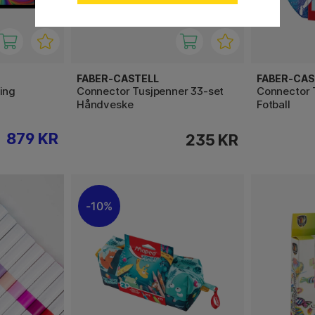
FABER-CASTELL
FABER-CAS
ing
Connector Tusjpenner 33-set
Connector 
Håndveske
Fotball
879 KR
235 KR
10%