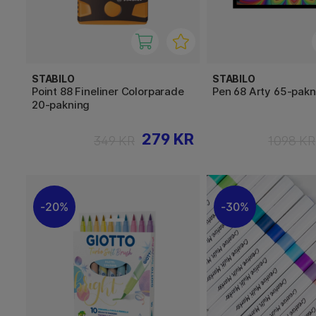
STABILO
STABILO
Point 88 Fineliner Colorparade
Pen 68 Arty 65-pakn
20-pakning
279 KR
349 KR
1098 KR
20%
30%