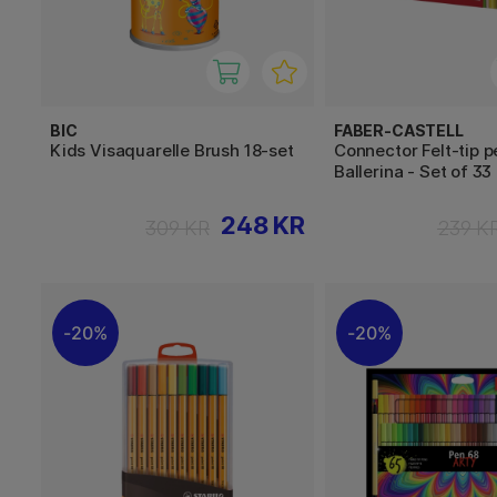
BIC
FABER-CASTELL
Kids Visaquarelle Brush 18-set
Connector Felt-tip p
Ballerina - Set of 33
248 KR
309 KR
239 K
20%
20%