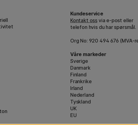
Kundeservice
iell
Kontakt oss
via e-post eller
ivitet
telefon hvis du har spørsmål.
Org No: 920 494 676 (MVA-re
Våre markeder
Sverige
Danmark
Finland
Frankrike
Irland
Nederland
Tyskland
UK
ton
EU
* Spesifikke
fraktvilkår
gjelder for 