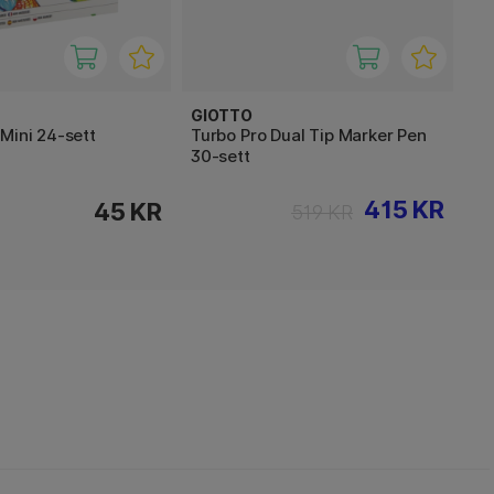
GIOTTO
Mini 24-sett
Turbo Pro Dual Tip Marker Pen
30-sett
415 KR
45 KR
519 KR