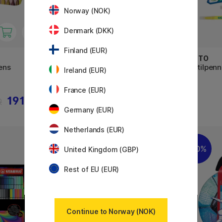
Norway (NOK)
Denmark (DKK)
Finland (EUR)
FABER-CASTELL
GIOTTO
ens
Connector Felt-tip pens - Set of
Tekstilpenn
Ireland (EUR)
80
set
France (EUR)
191 KR
284 KR
R
355 KR
Germany (EUR)
Netherlands (EUR)
20%
United Kingdom (GBP)
Rest of EU (EUR)
Continue to Norway (NOK)