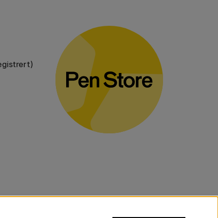
gistrert)
voluminøse varer.