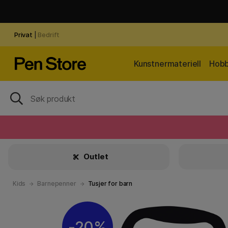
Privat
|
Bedrift
Kunstnermateriell
Hobb
Outlet
Kids
Barnepenner
Tusjer for barn
20%