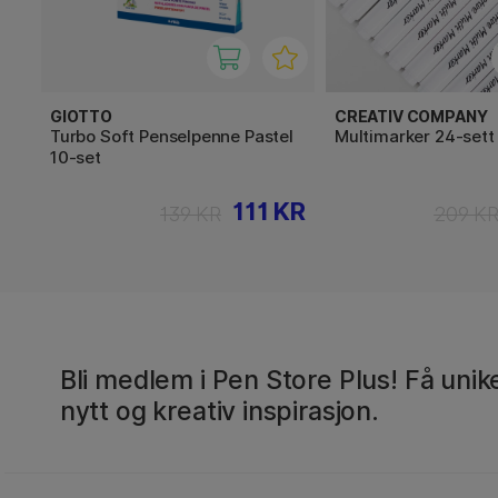
GIOTTO
CREATIV COMPANY
Turbo Soft Penselpenne Pastel
Multimarker 24-sett
10-set
111 KR
139 KR
209 K
Bli medlem i Pen Store Plus! Få unike
nytt og kreativ inspirasjon.