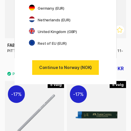
Germany (EUR)
Netherlands (EUR)
United Kingdom (GBP)
Rest of EU (EUR)
FABER-CASTELL
FABER-CASTELL
PITT Graphite Matt Blyant
PITT Graphite Matt Blyant 11-
sett
Continue to Norway (NOK)
34 KR
239 KR
299 KR
5
5
17%
17%