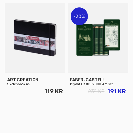
20%
ART CREATION
FABER-CASTELL
Sketchbook A5
Blyant Castell 9000 Art Set
119 KR
191 KR
239 KR