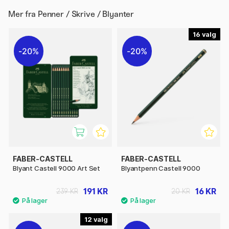
Mer fra
Penner / Skrive / Blyanter
16
20%
20%
FABER-CASTELL
FABER-CASTELL
Blyant Castell 9000 Art Set
Blyantpenn Castell 9000
191 KR
16 KR
239 KR
20 KR
12