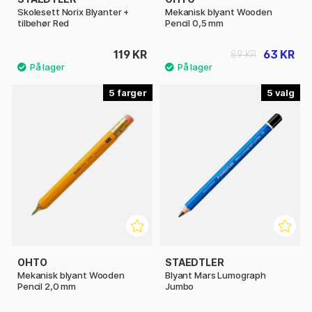
Skolesett Norix Blyanter +
Mekanisk blyant Wooden
tilbehør Red
Pencil 0,5 mm
119 KR
63 KR
89 KR
5
5
OHTO
STAEDTLER
Mekanisk blyant Wooden
Blyant Mars Lumograph
Pencil 2,0 mm
Jumbo