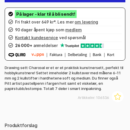
Fri frakt over 649 kr*. Les mer
om levering
90 dager åpent kjøp som
medlem
Kontakt kundeservice
ved spørsmål
26 000+
anmeldelser
Drawing sett Charcoal er et er et praktisk kunstnersett, perfekt til
hobbykunstnere! Settet inneholder 2 kullstaver med målene 6-11
mm og 2 kullstifter i hardhetene soft og medium. Du finner også
Pitt artist pastellpenn i fargen hvit samt et viskelær, en
papirstubb/estompe. Totalt 7 deler i smart innpakning.
Artikkelnr:
106536
Produktforslag