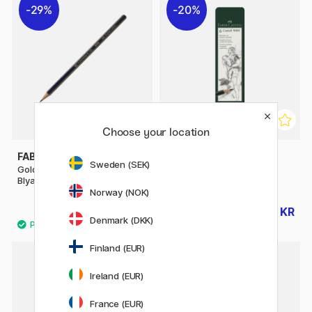
29%
20%
Choose your location
FABER-CASTELL
FABER-CASTELL
Sweden (SEK)
Goldfaber 1221 Graphite
Pencil Castell 9000 6-set
Blyantpenn
Norway (NOK)
10 KR
119 KR
14 KR
149 KR
Denmark (DKK)
Finland (EUR)
8
20%
Ireland (EUR)
France (EUR)