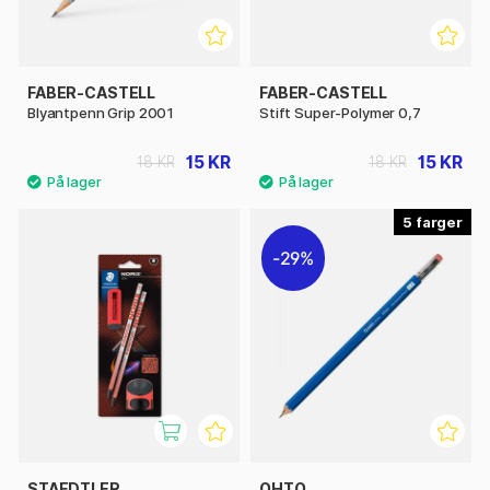
FABER-CASTELL
FABER-CASTELL
Blyantpenn Grip 2001
Stift Super-Polymer 0,7
15 KR
15 KR
18 KR
18 KR
5
29%
STAEDTLER
OHTO