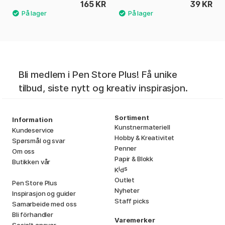
165 KR
39 KR
Bli medlem i Pen Store Plus! Få unike
tilbud, siste nytt og kreativ inspirasjon.
Sortiment
Information
Kunstnermateriell
Kundeservice
Hobby & Kreativitet
Spørsmål og svar
Penner
Om oss
Papir & Blokk
Butikken vår
i
s
K
d
Outlet
Pen Store Plus
Nyheter
Inspirasjon og guider
Staff picks
Samarbeide med oss
Bli förhandler
Varemerker