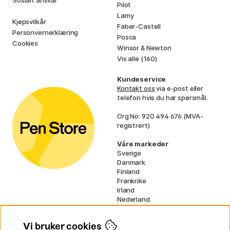
Sosialt ansvar
Pilot
Lamy
Kjøpsvilkår
Faber-Castell
Personvernerklæring
Posca
Cookies
Winsor & Newton
Vis alle (160)
Kundeservice
Kontakt oss
via e-post eller
telefon hvis du har spørsmål.
Org No: 920 494 676 (MVA-
registrert)
Våre markeder
Sverige
Danmark
Finland
Frankrike
Irland
Nederland
Tyskland
UK
Vi bruker cookies
EU