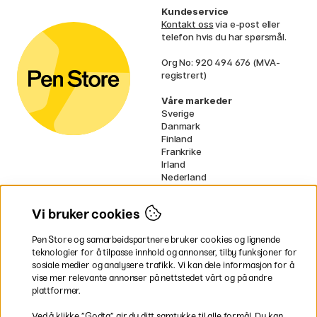
Kundeservice
Kontakt oss
via e-post eller
telefon hvis du har spørsmål.
Org No: 920 494 676 (MVA-
registrert)
Våre markeder
Sverige
Danmark
Finland
Frankrike
Irland
Nederland
Tyskland
UK
Vi bruker cookies
EU
Pen Store og samarbeidspartnere bruker cookies og lignende
* Spesifikke
fraktvilkår
gjelder for
teknologier for å tilpasse innhold og annonser, tilby funksjoner for
voluminøse varer.
sosiale medier og analysere trafikk. Vi kan dele informasjon for å
vise mer relevante annonser på nettstedet vårt og på andre
Betal enkelt
plattformer.
Ved å klikke ”Godta” gir du ditt samtykke til alle formål. Du kan