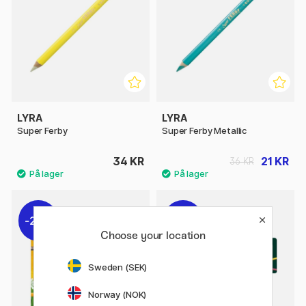
LYRA
LYRA
Super Ferby
Super Ferby Metallic
34 KR
21 KR
36 KR
20%
10%
Choose your location
Sweden (SEK)
Norway (NOK)