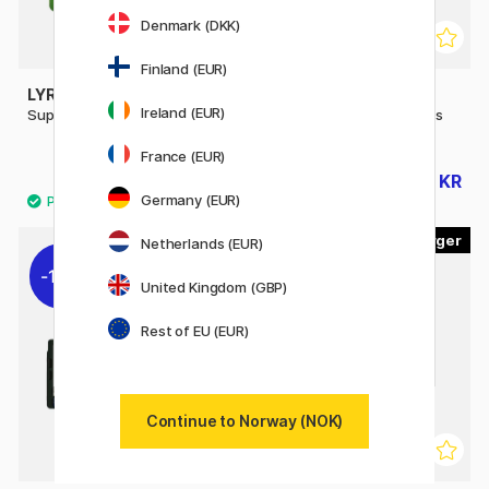
Denmark (DKK)
Finland (EUR)
LYRA
FABER-CASTELL
Ireland (EUR)
Super Ferby 18-set
Fargeblyanter Polychromos
120-set
France (EUR)
473 KR
2429 KR
590 KR
2699 KR
Germany (EUR)
120
Netherlands (EUR)
10%
United Kingdom (GBP)
Rest of EU (EUR)
Continue to Norway (NOK)