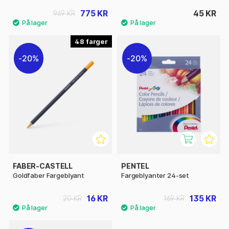
775 KR
45 KR
969 KR
48
20%
20%
FABER-CASTELL
PENTEL
Goldfaber Fargeblyant
Fargeblyanter 24-set
16 KR
135 KR
20 KR
169 KR