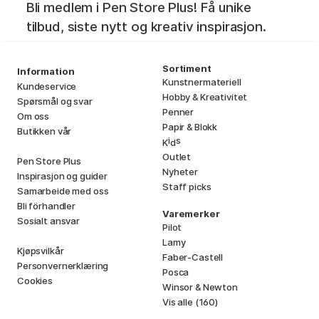
Bli medlem i Pen Store Plus! Få unike
tilbud, siste nytt og kreativ inspirasjon.
Sortiment
Information
Kunstnermateriell
Kundeservice
Hobby & Kreativitet
Spørsmål og svar
Penner
Om oss
Papir & Blokk
Butikken vår
i
s
K
d
Outlet
Pen Store Plus
Nyheter
Inspirasjon og guider
Staff picks
Samarbeide med oss
Bli förhandler
Varemerker
Sosialt ansvar
Pilot
Lamy
Kjøpsvilkår
Faber-Castell
Personvernerklæring
Posca
Cookies
Winsor & Newton
Vis alle (160)