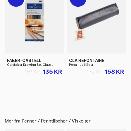
FABER-CASTELL
CLAIREFONTAINE
Goldfaber Drawing Set Classic
Penalhus i läder
135 KR
158 KR
169 KR
175 KR
Mer fra
Penner / Penntilbehør / Viskelær