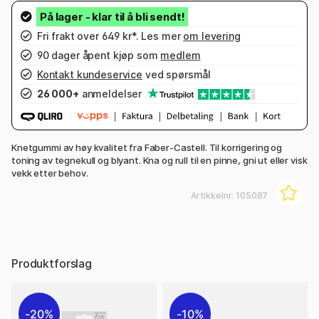
Fri frakt over 649 kr*. Les mer
om levering
90 dager åpent kjøp som
medlem
Kontakt kundeservice
ved spørsmål
26 000+
anmeldelser
Knetgummi av høy kvalitet fra Faber-Castell. Til korrigering og
toning av tegnekull og blyant. Kna og rull til en pinne, gni ut eller visk
vekk etter behov.
Artikkelnr:
105087
Produktforslag
20%
10%