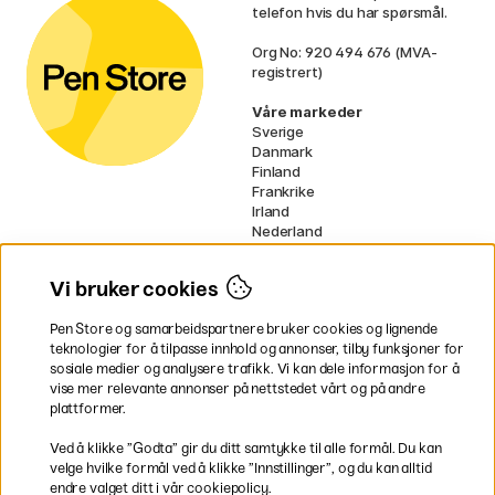
telefon hvis du har spørsmål.
Org No: 920 494 676 (MVA-
registrert)
Våre markeder
Sverige
Danmark
Finland
Frankrike
Irland
Nederland
Tyskland
UK
Vi bruker cookies
EU
Pen Store og samarbeidspartnere bruker cookies og lignende
* Spesifikke
fraktvilkår
gjelder for
teknologier for å tilpasse innhold og annonser, tilby funksjoner for
voluminøse varer.
sosiale medier og analysere trafikk. Vi kan dele informasjon for å
vise mer relevante annonser på nettstedet vårt og på andre
Betal enkelt
plattformer.
Ved å klikke ”Godta” gir du ditt samtykke til alle formål. Du kan
velge hvilke formål ved å klikke ”Innstillinger”, og du kan alltid
endre valget ditt i vår cookiepolicy.