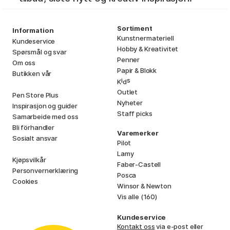
Sortiment
Information
Kunstnermateriell
Kundeservice
Hobby & Kreativitet
Spørsmål og svar
Penner
Om oss
Papir & Blokk
Butikken vår
i
s
K
d
Outlet
Pen Store Plus
Nyheter
Inspirasjon og guider
Staff picks
Samarbeide med oss
Bli förhandler
Varemerker
Sosialt ansvar
Pilot
Lamy
Kjøpsvilkår
Faber-Castell
Personvernerklæring
Posca
Cookies
Winsor & Newton
Vis alle (160)
Kundeservice
Kontakt oss
via e-post eller