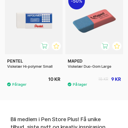
50%
PENTEL
MAPED
Viskelær Hi-polymer Small
Viskelær Duo-Gom Large
10 KR
9 KR
18 KR
Bli medlem i Pen Store Plus! Få unike
tilbud, siste nytt og kreativ inspirasjon.