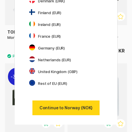
Denmark (DKK)
Finland (EUR)
Ireland (EUR)
TOMBOW
TOMBOW
France (EUR)
Mono Zero refill Rund 2-pakke
Mono Dust Catch Viskelær
Germany (EUR)
36 KR
34 KR
Netherlands (EUR)
United Kingdom (GBP)
30%
Rest of EU (EUR)
Continue to Norway (NOK)