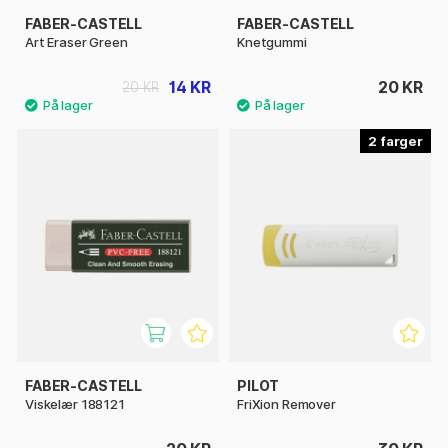
FABER-CASTELL
FABER-CASTELL
Art Eraser Green
Knetgummi
14 KR
20 KR
20 KR
2
FABER-CASTELL
PILOT
Viskelær 188121
FriXion Remover