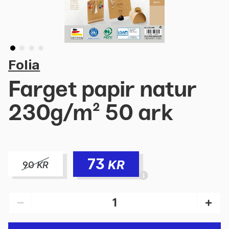
Folia
Farget papir natur
230g/m² 50 ark
73
KR
90
KR