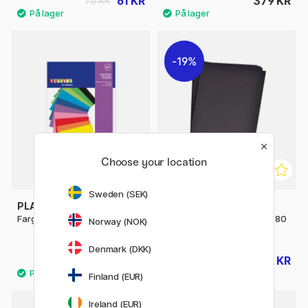
61 KR
379 KR
76 KR
19%
Choose your location
Sweden (SEK)
PLAYBOX
PLAYBOX
Farget papir A4 100 st
Farget papir Svart 25 stk 180
Norway (NOK)
g
Denmark (DKK)
80 KR
44 KR
54 KR
Finland (EUR)
Ireland (EUR)