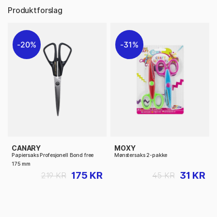
Produktforslag
20%
31%
CANARY
MOXY
Papiersaks Profesjonell Bond free
Mønstersaks 2-pakke
175 mm
175 KR
31 KR
219 KR
45 KR