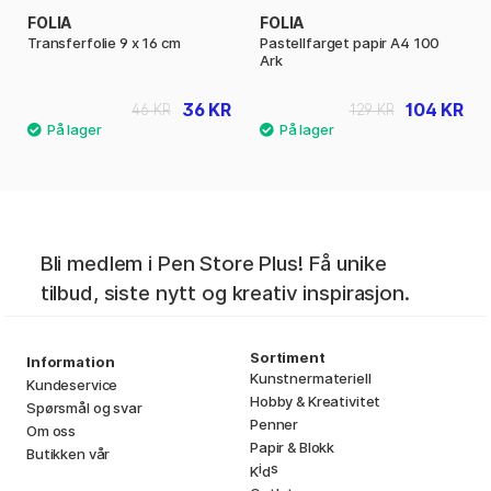
FOLIA
FOLIA
Transferfolie 9 x 16 cm
Pastellfarget papir A4 100
Ark
36 KR
104 KR
46 KR
129 KR
Bli medlem i Pen Store Plus! Få unike
tilbud, siste nytt og kreativ inspirasjon.
Sortiment
Information
Kunstnermateriell
Kundeservice
Hobby & Kreativitet
Spørsmål og svar
Penner
Om oss
Papir & Blokk
Butikken vår
i
s
K
d