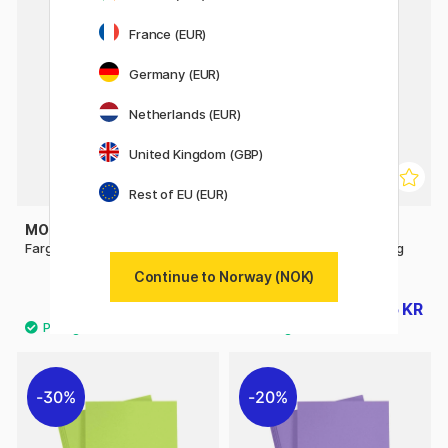
20%
France (EUR)
Germany (EUR)
Netherlands (EUR)
United Kingdom (GBP)
Rest of EU (EUR)
MOXY
CREATIV COMPANY
Farget cardboard A4 8-pakke
Farget papir Beige A4 180g
20-pakke
Continue to Norway (NOK)
55 KR
45 KR
56 KR
30%
20%