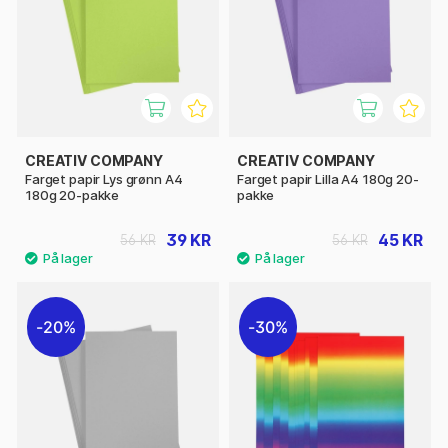
CREATIV COMPANY
CREATIV COMPANY
Farget papir Lys grønn A4
Farget papir Lilla A4 180g 20-
180g 20-pakke
pakke
39 KR
45 KR
56 KR
56 KR
20%
30%