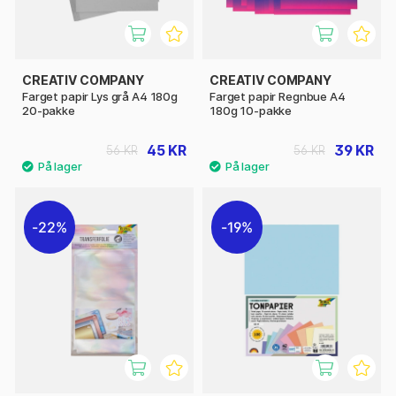
CREATIV COMPANY
CREATIV COMPANY
Farget papir Lys grå A4 180g
Farget papir Regnbue A4
20-pakke
180g 10-pakke
45 KR
39 KR
56 KR
56 KR
22%
19%