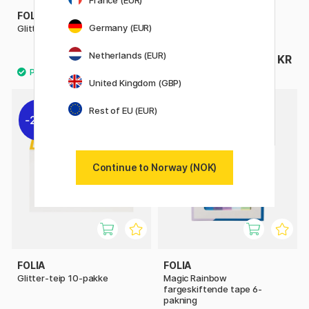
France (EUR)
FOLIA
FOLIA
Germany (EUR)
Glitter-teip Gull 3-pakke
Glitter-teip Lilla 3-pakke
Netherlands (EUR)
69 KR
86 KR
86 KR
United Kingdom (GBP)
Rest of EU (EUR)
20%
19%
Continue to Norway (NOK)
FOLIA
FOLIA
Glitter-teip 10-pakke
Magic Rainbow
fargeskiftende tape 6-
pakning