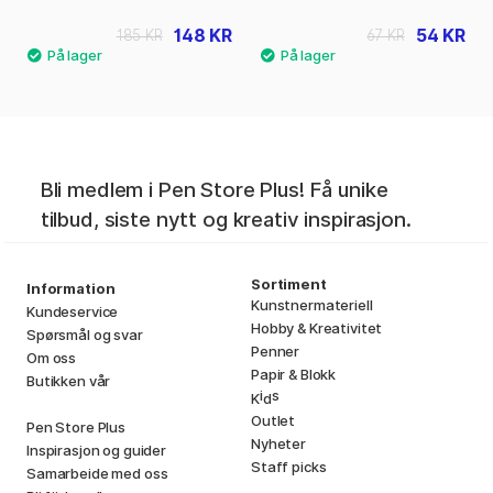
148 KR
54 KR
185 KR
67 KR
Bli medlem i Pen Store Plus! Få unike
tilbud, siste nytt og kreativ inspirasjon.
Sortiment
Information
Kunstnermateriell
Kundeservice
Hobby & Kreativitet
Spørsmål og svar
Penner
Om oss
Papir & Blokk
Butikken vår
i
s
K
d
Outlet
Pen Store Plus
Nyheter
Inspirasjon og guider
Staff picks
Samarbeide med oss