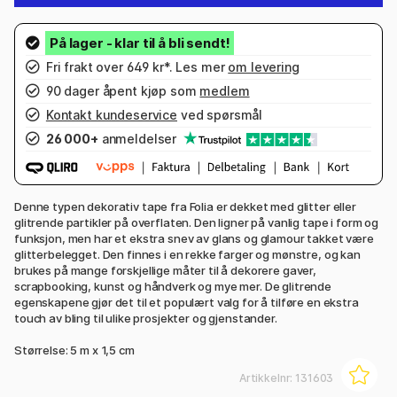
Fri frakt over 649 kr*. Les mer
om levering
90 dager åpent kjøp som
medlem
Kontakt kundeservice
ved spørsmål
26 000+
anmeldelser
Denne typen dekorativ tape fra Folia er dekket med glitter eller
glitrende partikler på overflaten. Den ligner på vanlig tape i form og
funksjon, men har et ekstra snev av glans og glamour takket være
glitterbelegget. Den finnes i en rekke farger og mønstre, og kan
brukes på mange forskjellige måter til å dekorere gaver,
scrapbooking, kunst og håndverk og mye mer. De glitrende
egenskapene gjør det til et populært valg for å tilføre en ekstra
touch av bling til ulike prosjekter og gjenstander.
Størrelse: 5 m x 1,5 cm
Artikkelnr:
131603