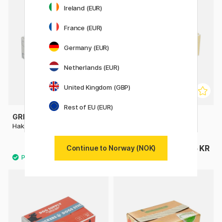
Ireland (EUR)
France (EUR)
Germany (EUR)
Netherlands (EUR)
United Kingdom (GBP)
Rest of EU (EUR)
GREETING LIFE
GREETING LIFE
Hako Stickers Bakery
Hako Stickers Cat Supply
96 KR
96 KR
Continue to Norway (NOK)