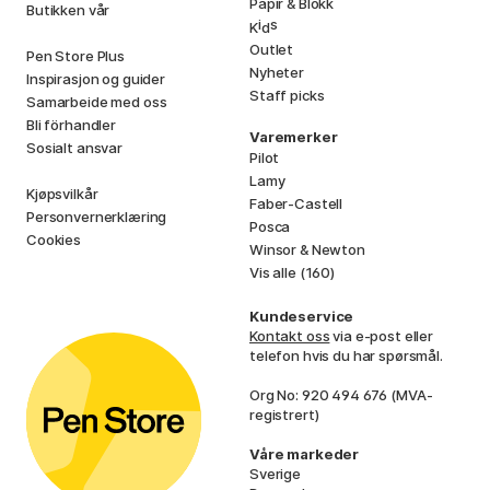
Papir & Blokk
Butikken vår
i
s
K
d
Outlet
Pen Store Plus
Nyheter
Inspirasjon og guider
Staff picks
Samarbeide med oss
Bli förhandler
Varemerker
Sosialt ansvar
Pilot
Lamy
Kjøpsvilkår
Faber-Castell
Personvernerklæring
Posca
Cookies
Winsor & Newton
Vis alle (160)
Kundeservice
Kontakt oss
via e-post eller
telefon hvis du har spørsmål.
Org No: 920 494 676 (MVA-
registrert)
Våre markeder
Sverige