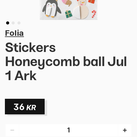
Folia
Stickers
Honeycomb ball Jul
1 Ark
36
KR