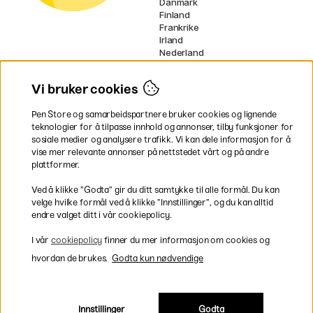
Danmark
Finland
Frankrike
Irland
Nederland
Tyskland
UK
Vi bruker cookies
EU
Pen Store og samarbeidspartnere bruker cookies og lignende
* Spesifikke
fraktvilkår
gjelder for
teknologier for å tilpasse innhold og annonser, tilby funksjoner for
voluminøse varer.
sosiale medier og analysere trafikk. Vi kan dele informasjon for å
vise mer relevante annonser på nettstedet vårt og på andre
Betal enkelt
plattformer.
Ved å klikke ”Godta” gir du ditt samtykke til alle formål. Du kan
velge hvilke formål ved å klikke ”Innstillinger”, og du kan alltid
endre valget ditt i vår cookiepolicy.
Rask og smidig levering
I vår
cookiepolicy
finner du mer informasjon om cookies og
hvordan de brukes.
Godta kun nødvendige
Innstillinger
Godta
Inkl. moms
|
Exkl. moms