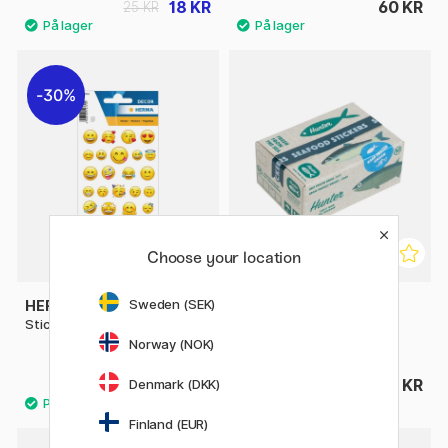
18 KR
60 KR
25 KR
30%
Choose your location
Sweden (SEK)
HERMA
GREETING LIFE
Stickers Emojis 3 ark
Hako Stickers Hunter
Seafood
Norway (NOK)
21 KR
95 KR
Denmark (DKK)
30 KR
Finland (EUR)