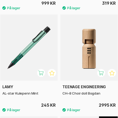
999 KR
319 KR
LAMY
TEENAGE ENGINEERING
AL-star Kulepenn Mint
CH–8 Choir doll Bogdan
245 KR
2995 KR