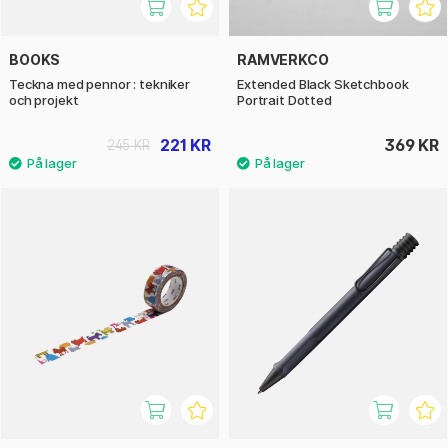
BOOKS
RAMVERKCO
Teckna med pennor : tekniker
Extended Black Sketchbook
och projekt
Portrait Dotted
221 KR
369 KR
245 KR