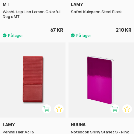
MT
LAMY
Washi-tejp Lisa Larson Colorful
Safari Kulepenn Steel Black
Dog x MT
67 KR
210 KR
LAMY
NUUNA
Pennal i lær A316
Notebook Shiny Starlet S - Pink