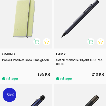
GMUND
LAMY
Pocket Pad Notisbok Lime green
Safari Mekanisk Blyant 0.5 Steel
Black
135 KR
210 KR
30%