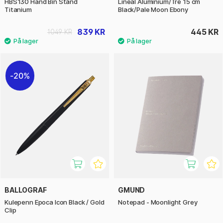
HBS130 Hand Bin Stand
Lineal Aluminium/Tre 15 cm
Titanium
Black/Pale Moon Ebony
839 KR
445 KR
1049 KR
20%
BALLOGRAF
GMUND
Kulepenn Epoca Icon Black / Gold
Notepad - Moonlight Grey
Clip