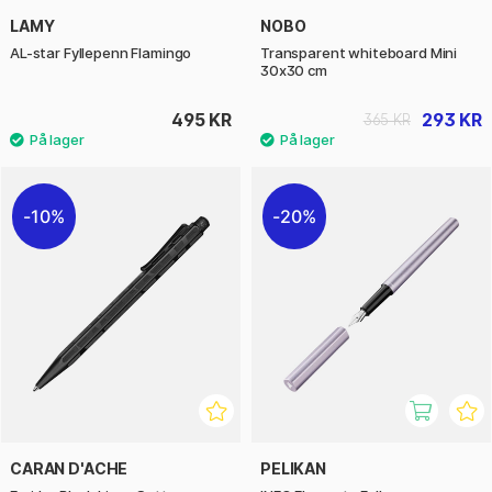
LAMY
NOBO
AL-star Fyllepenn Flamingo
Transparent whiteboard Mini
30x30 cm
495 KR
293 KR
365 KR
10%
20%
CARAN D'ACHE
PELIKAN