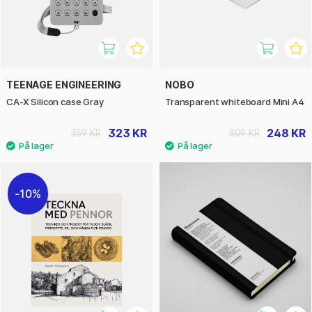
TEENAGE ENGINEERING
NOBO
CA-X Silicon case Gray
Transparent whiteboard Mini A4
323 KR
248 KR
359 KR
309 KR
10%