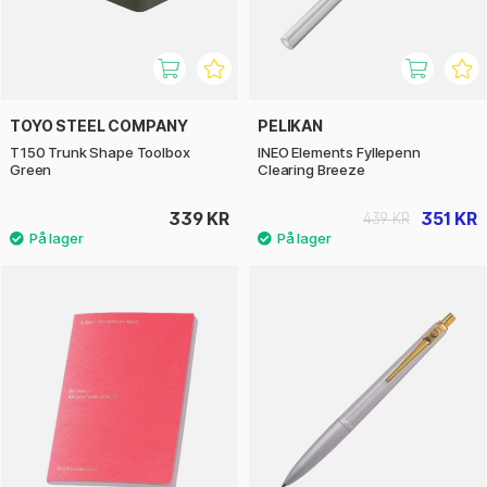
TOYO STEEL COMPANY
PELIKAN
T150 Trunk Shape Toolbox
INEO Elements Fyllepenn
Green
Clearing Breeze
339 KR
351 KR
439 KR