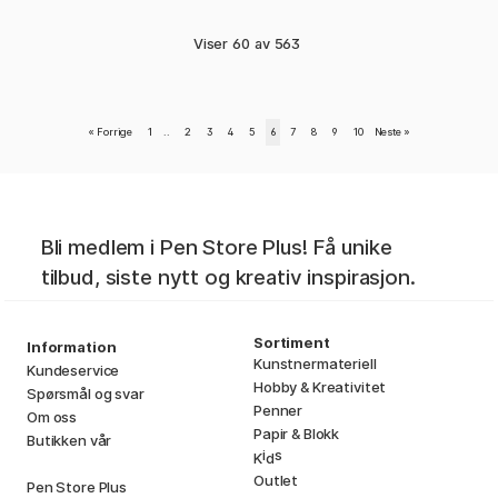
Viser
60
av
563
«
Forrige
1
..
2
3
4
5
6
7
8
9
10
Neste
»
Bli medlem i Pen Store Plus! Få unike
tilbud, siste nytt og kreativ inspirasjon.
Sortiment
Information
Kunstnermateriell
Kundeservice
Hobby & Kreativitet
Spørsmål og svar
Penner
Om oss
Papir & Blokk
Butikken vår
i
s
K
d
Outlet
Pen Store Plus