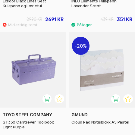
Ecridor Black Lines Sett
INEO Elements Fyllepenn
Kulepenn og Lær etui
Lavender Scent
2691 KR
351 KR
2990 KR
439 KR
20%
TOYO STEEL COMPANY
GMUND
ST350 Cantilever Toolboox
Cloud Pad Notisblokk A5 Pastel
Light Purple