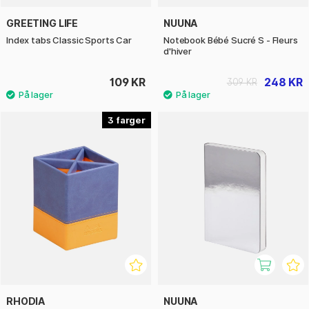
GREETING LIFE
NUUNA
Index tabs Classic Sports Car
Notebook Bébé Sucré S - Fleurs
d'hiver
109 KR
248 KR
309 KR
3
RHODIA
NUUNA