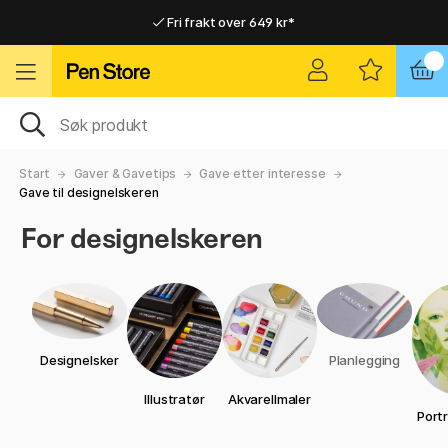
Fri frakt over 649 kr*
Raskt til dør eller utleveringssted
Raskt til dør eller utleveringssted
Fri frakt over 649 kr*
Start
Gaver & Gavetips
Gave etter interesse
Gave til designelskeren
For designelskeren
Designelsker
Planlegging
Illustratør
Akvarellmaler
Port