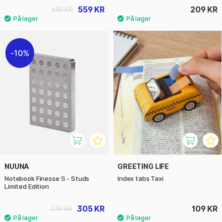
559 KR
209 KR
699 KR
10%
NUUNA
GREETING LIFE
Notebook Finesse S - Studs
Index tabs Taxi
Limited Edition
305 KR
109 KR
339 KR