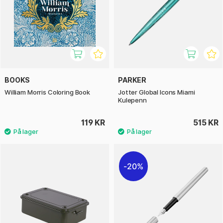
BOOKS
PARKER
William Morris Coloring Book
Jotter Global Icons Miami
Kulepenn
119 KR
515 KR
20%