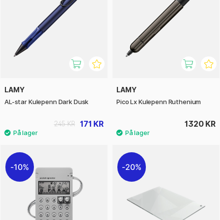
LAMY
LAMY
AL-star Kulepenn Dark Dusk
Pico Lx Kulepenn Ruthenium
171 KR
1320 KR
245 KR
10%
20%