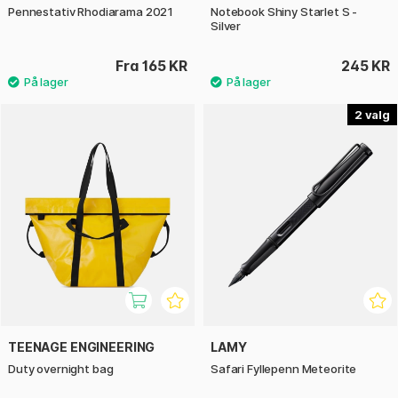
Pennestativ Rhodiarama 2021
Notebook Shiny Starlet S -
Silver
Fra 165 KR
245 KR
2
TEENAGE ENGINEERING
LAMY
Duty overnight bag
Safari Fyllepenn Meteorite