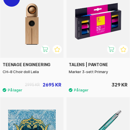
TEENAGE ENGINEERING
TALENS | PANTONE
CH–8 Choir doll Leila
Marker 3-sett Primary
2695 KR
329 KR
2995 KR