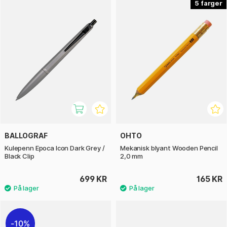
5
BALLOGRAF
OHTO
Kulepenn Epoca Icon Dark Grey /
Mekanisk blyant Wooden Pencil
Black Clip
2,0 mm
699 KR
165 KR
10%