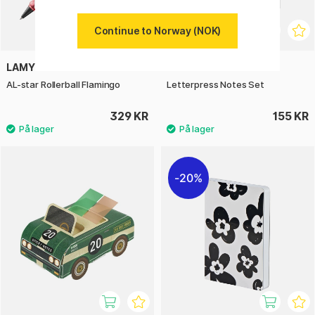
Continue to Norway (NOK)
LAMY
GMUND
AL-star Rollerball Flamingo
Letterpress Notes Set
329 KR
155 KR
20%