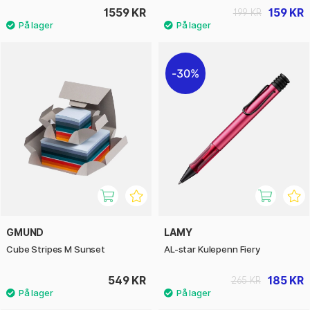
1559 KR
159 KR
199 KR
30%
GMUND
LAMY
Cube Stripes M Sunset
AL-star Kulepenn Fiery
549 KR
185 KR
265 KR