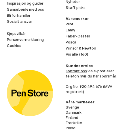
Nyheter
Inspirasjon og guider
Staff picks
Samarbeide med oss
Bli förhandler
Varemerker
Sosialt ansvar
Pilot
Lamy
Kjøpsvilkår
Faber-Castell
Personvernerklæring
Posca
Cookies
Winsor & Newton
Vis alle (160)
Kundeservice
Kontakt oss
via e-post eller
telefon hvis du har spørsmål.
Org No: 920 494 676 (MVA-
registrert)
Våre markeder
Sverige
Danmark
Finland
Frankrike
Irland