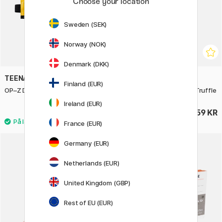
Choose your location
Sweden (SEK)
Norway (NOK)
Denmark (DKK)
TEENAGE ENGINEERING
ROTRING
Finland (EUR)
OP–Z Duty Case medium bag
600 Kulepenn Chocolate Truffle
Ireland (EUR)
323 KR
659 KR
359 KR
France (EUR)
Germany (EUR)
Netherlands (EUR)
United Kingdom (GBP)
Rest of EU (EUR)