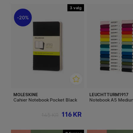
3
20%
MOLESKINE
LEUCHTTURM1917
Cahier Notebook Pocket Black
Notebook A5 Mediu
116 KR
145 KR