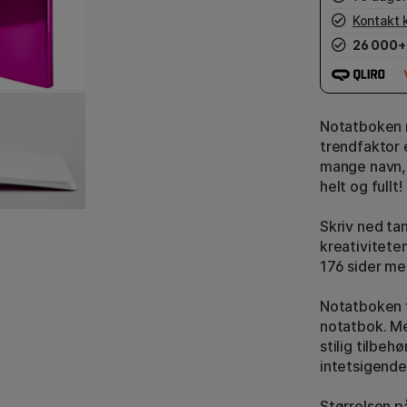
Kontakt 
26 000+
Notatboken 
trendfaktor e
mange navn, 
helt og fullt!
Skriv ned ta
kreativiteten
176 sider me
Notatboken f
notatbok. Me
stilig tilbeh
intetsigende
Størrelsen p