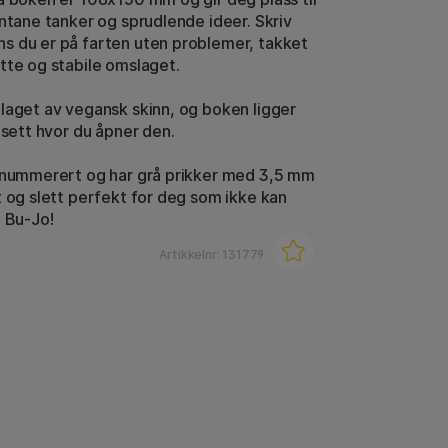
ontane tanker og sprudlende ideer. Skriv
 du er på farten uten problemer, takket
tte og stabile omslaget.
laget av vegansk skinn, og boken ligger
nsett hvor du åpner den.
 nummerert og har grå prikker med 3,5 mm
t og slett perfekt for deg som ikke kan
n Bu-Jo!
Artikkelnr:
131779