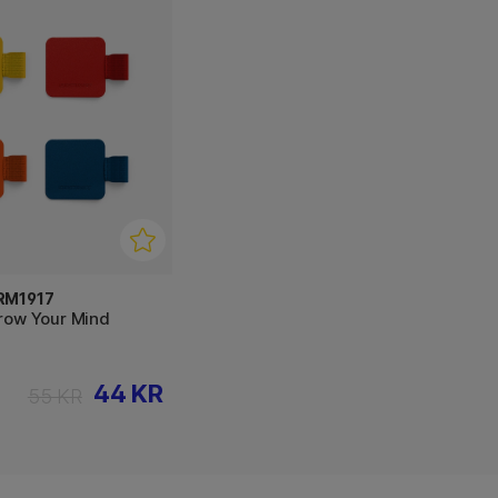
RM1917
row Your Mind
44 KR
55 KR