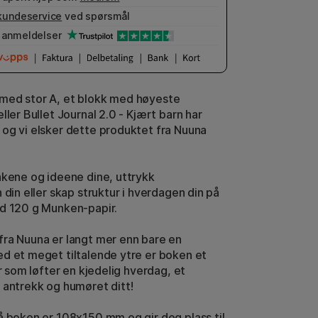
kundeservice
ved spørsmål
anmeldelser
med stor A, et blokk med høyeste
ller Bullet Journal 2.0 - Kjært barn har
og vi elsker dette produktet fra Nuuna
nkene og ideene dine, uttrykk
 din eller skap struktur i hverdagen din på
d 120 g Munken-papir.
ra Nuuna er langt mer enn bare en
d et meget tiltalende ytre er boken et
ør som løfter en kjedelig hverdag, et
 antrekk og humøret ditt!
å boken er 108x150 mm og gir deg plass til