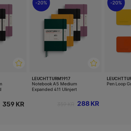
20%
20%
LEUCHTTURM1917
LEUCHTTU
m
Notebook A5 Medium
Pen Loop G
d
Expanded 411 Ulinjert
288 KR
359 KR
359 KR