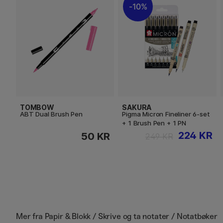
10%
TOMBOW
SAKURA
ABT Dual Brush Pen
Pigma Micron Fineliner 6-set
+ 1 Brush Pen + 1 PN
224 KR
50 KR
249 KR
Mer fra
Papir & Blokk / Skrive og ta notater / Notatbøker