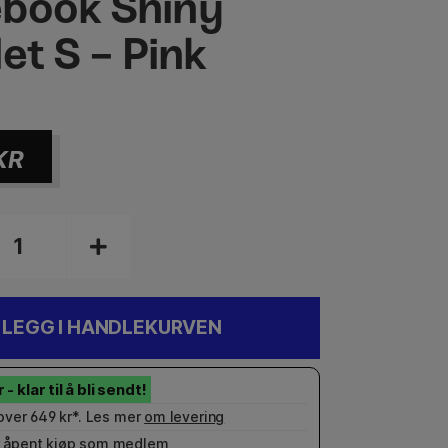
book Shiny
et S - Pink
KR
LEGG I HANDLEKURVEN
 over 649 kr*. Les mer
om levering
 åpent kjøp som
medlem