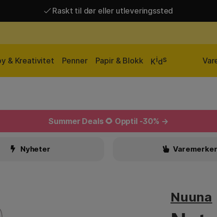
Raskt til dør eller utleveringssted
Raskt til dør eller utleveringssted
Fri frakt over 649 kr*
i
s
y & Kreativitet
Penner
Papir & Blokk
Var
K
d
Summer Deals
🌻 Opptil -30% →
Nyheter
Varemerke
Nuuna