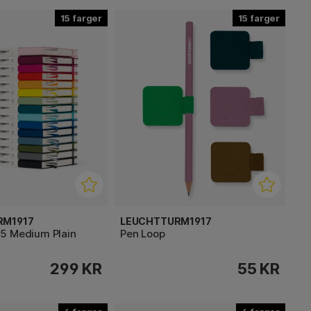
15
15
RM1917
LEUCHTTURM1917
5 Medium Plain
Pen Loop
299 KR
55 KR