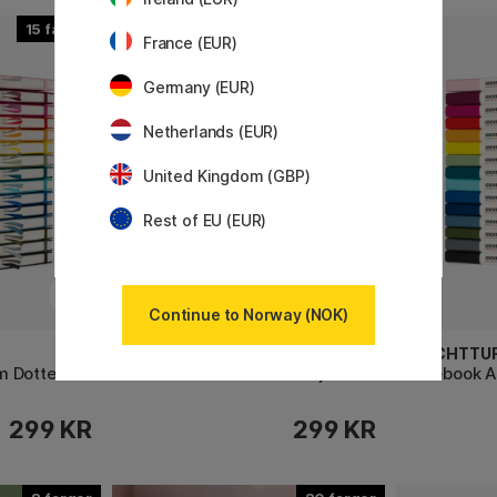
15
15
France (EUR)
Germany (EUR)
Netherlands (EUR)
United Kingdom (GBP)
Rest of EU (EUR)
Continue to Norway (NOK)
LEUCHTTURM1917
LEUCHTTU
m Dotted
Notebook A5 Medium Linjert
Notebook A
299 KR
299 KR