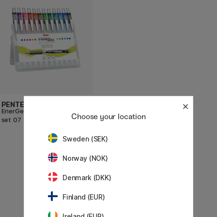
PENTEL
EnerGel BL77 Rollerball 12-
Choose your location
set 07
545 KR
Sweden (SEK)
Norway (NOK)
Denmark (DKK)
Finland (EUR)
Ireland (EUR)