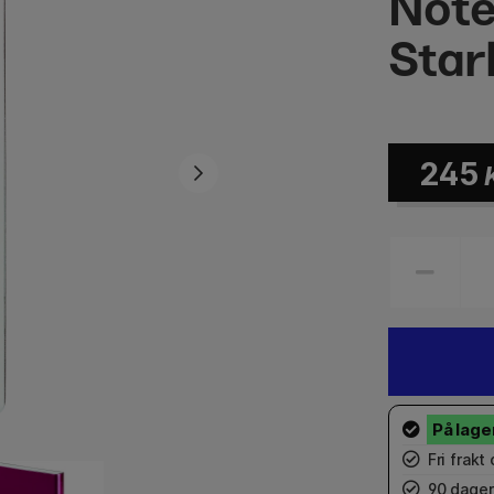
Note
Starl
245
Fri frakt
90 dager