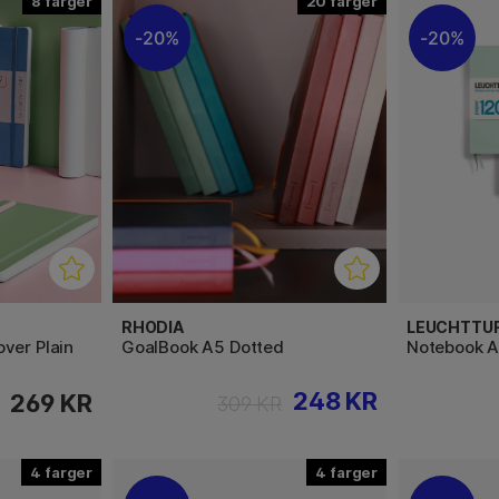
8
20
20%
20%
RHODIA
LEUCHTTU
ver Plain
GoalBook A5 Dotted
Notebook A
248 KR
269 KR
309 KR
4
4