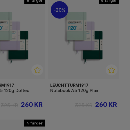
6
6
20%
RM1917
LEUCHTTURM1917
5 120g Dotted
Notebook A5 120g Plain
260 KR
260 KR
325 KR
325 KR
4