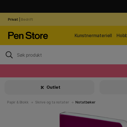
Privat
|
Bedrift
Kunstnermateriell
Hobb
Outlet
Papir & Blokk
Skrive og ta notater
Notatbøker