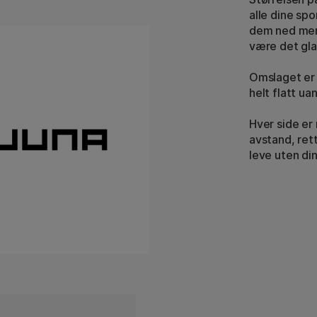
alle dine sp
dem ned mens
være det gla
Omslaget er 
helt flatt ua
Hver side er
avstand, ret
leve uten di