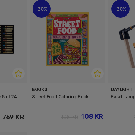
20%
20%
BOOKS
DAYLIGHT
e 5ml 24
Street Food Coloring Book
Easel Lam
108 KR
769 KR
135 KR