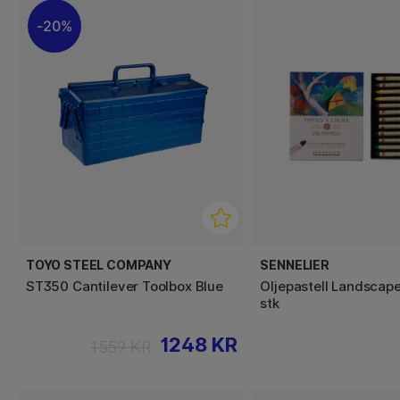
20%
TOYO STEEL COMPANY
SENNELIER
ST350 Cantilever Toolbox Blue
Oljepastell Landscap
stk
1248 KR
1559 KR