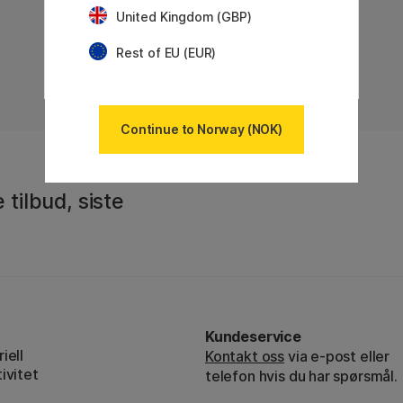
United Kingdom (GBP)
Viser
60
av
127
Rest of EU (EUR)
«
Forrige
1
2
3
Continue to Norway (NOK)
 tilbud, siste
Kundeservice
iell
Kontakt oss
via e-post eller
ivitet
telefon hvis du har spørsmål.