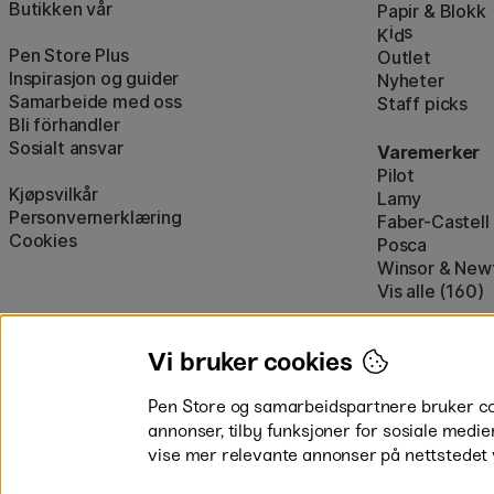
Butikken vår
Papir & Blokk
i
s
K
d
Pen Store Plus
Outlet
Inspirasjon og guider
Nyheter
Samarbeide med oss
Staff picks
Bli förhandler
Sosialt ansvar
Varemerker
Pilot
Kjøpsvilkår
Lamy
Personvernerklæring
Faber-Castell
Cookies
Posca
Winsor & New
Vis alle (160)
Vi bruker cookies
Pen Store og samarbeidspartnere bruker cook
annonser, tilby funksjoner for sosiale medie
vise mer relevante annonser på nettstedet 
Betal enkelt