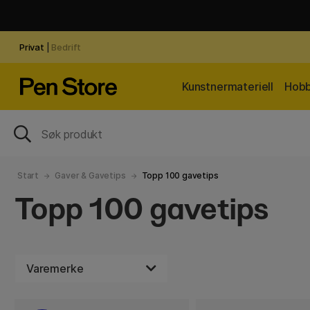
Privat
|
Bedrift
Kunstnermateriell
Hobb
Start
Gaver & Gavetips
Topp 100 gavetips
Topp 100 gavetips
Varemerke