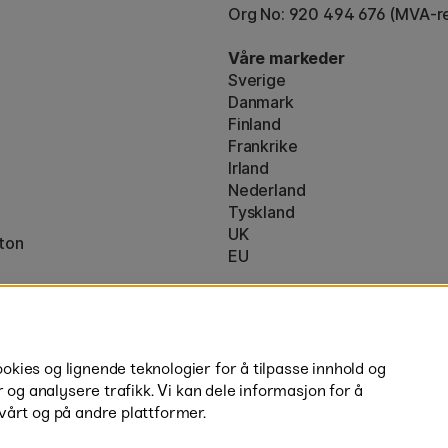
Org No: 920 494 676 (MVA-re
Våre markeder
Sverige
Danmark
Finland
Frankrike
Irland
Nederland
Tyskland
UK
ton
EU
* Spesifikke
fraktvilkår
gjelder for 
ies og lignende teknologier for å tilpasse innhold og
r og analysere trafikk. Vi kan dele informasjon for å
vårt og på andre plattformer.