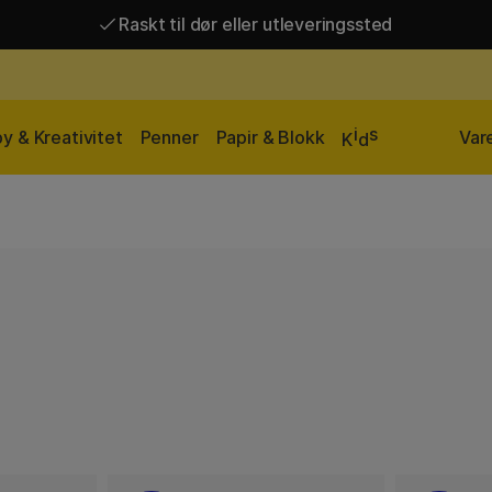
Raskt til dør eller utleveringssted
Raskt til dør eller utleveringssted
Fri frakt over 649 kr*
i
s
y & Kreativitet
Penner
Papir & Blokk
Var
K
d