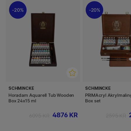
20%
20%
SCHMINCKE
SCHMINCKE
Horadam Aquarell Tub Wooden
PRIMAcryl Akrylmali
Box 24x15 ml
Box set
4876 KR
6095 KR
2595 KR