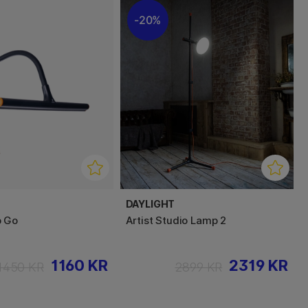
20%
DAYLIGHT
p Go
Artist Studio Lamp 2
1160 KR
2319 KR
1450 KR
2899 KR