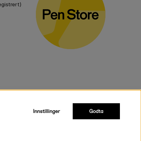
gistrert)
voluminøse varer.
Innstillinger
Godta
Rask og smidig levering