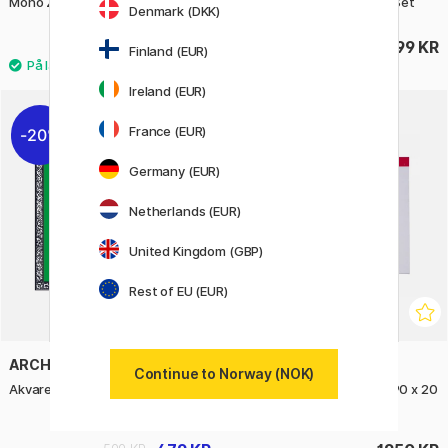
Mono Zero Viskepenn Rund Vit
Soft Pastel Pan 80 Color Set
Denmark (DKK)
50 KR
8499 KR
Finland (EUR)
Ireland (EUR)
France (EUR)
20%
Germany (EUR)
Netherlands (EUR)
United Kingdom (GBP)
Rest of EU (EUR)
ARCHES
AMSTERDAM
Continue to Norway (NOK)
Akvarellblokk CP 300g 20×20cm
Akrylfarge Standard Set 90 x 20
ml