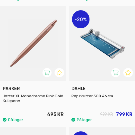
20%
PARKER
DAHLE
Jotter XL Monochrome Pink Gold
Papirkutter 508 46 cm
Kulepenn
495 KR
799 KR
999 KR