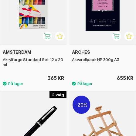
AMSTERDAM
ARCHES
Akrylfarge Standard Set 12 x 20
Akvarellpapir HP 300g A3
ml
365 KR
655 KR
2
20%