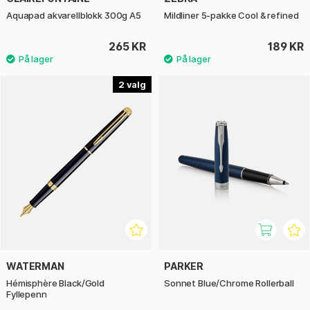
Aquapad akvarellblokk 300g A5
Mildliner 5-pakke Cool & refined
265 KR
189 KR
2
WATERMAN
PARKER
Hémisphère Black/Gold
Sonnet Blue/Chrome Rollerball
Fyllepenn