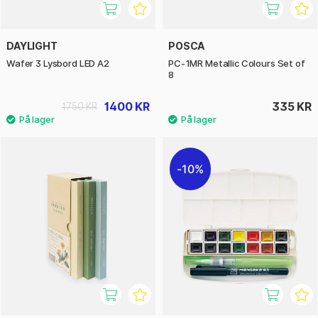
DAYLIGHT
POSCA
Wafer 3 Lysbord LED A2
PC-1MR Metallic Colours Set of
8
1400 KR
335 KR
1750 KR
10%