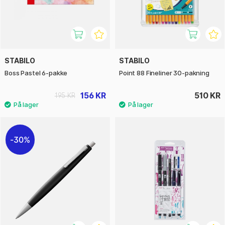
STABILO
STABILO
Boss Pastel 6-pakke
Point 88 Fineliner 30-pakning
156 KR
510 KR
195 KR
30%