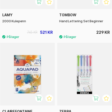
LAMY
TOMBOW
2000 Kulepenn
Hand Lettering Set Beginner
521 KR
229 KR
745 KR
CLAIREFONTAINE
ZEBRA