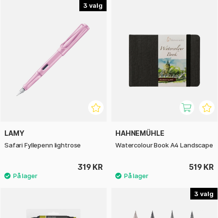
3
LAMY
HAHNEMÜHLE
Safari Fyllepenn lightrose
Watercolour Book A4 Landscape
319 KR
519 KR
3