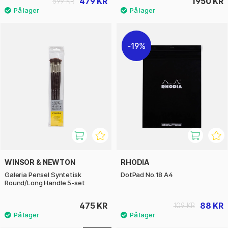
479 KR
1950 KR
599 KR
19%
WINSOR & NEWTON
RHODIA
Galeria Pensel Syntetisk
DotPad No.18 A4
Round/Long Handle 5-set
475 KR
88 KR
109 KR