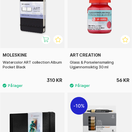
MOLESKINE
ART CREATION
Watercolor ART collection Album
Glass & Porselensmaling
Pocket Black
Ugjennomsiktig 30 ml
310 KR
56 KR
10%