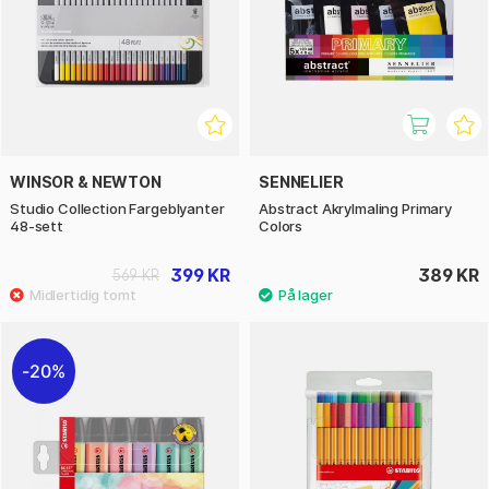
WINSOR & NEWTON
SENNELIER
Studio Collection Fargeblyanter
Abstract Akrylmaling Primary
48-sett
Colors
399 KR
389 KR
569 KR
20%