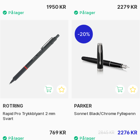
1950 KR
2279 KR
20%
ROTRING
PARKER
Rapid Pro Trykkblyant 2 mm
Sonnet Black/Chrome Fyllepenn
Svart
769 KR
2276 KR
2845 KR