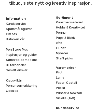
tilbud, siste nytt og kreativ inspirasjon.
Sortiment
Information
Kunstnermateriell
Kundeservice
Hobby & Kreativitet
Spørsmål og svar
Penner
Om oss
Papir & Blokk
Butikken vår
i
s
K
d
Outlet
Pen Store Plus
Nyheter
Inspirasjon og guider
Staff picks
Samarbeide med oss
Bli förhandler
Varemerker
Sosialt ansvar
Pilot
Lamy
Kjøpsvilkår
Faber-Castell
Personvernerklæring
Posca
Cookies
Winsor & Newton
Vis alle (160)
Kundeservice