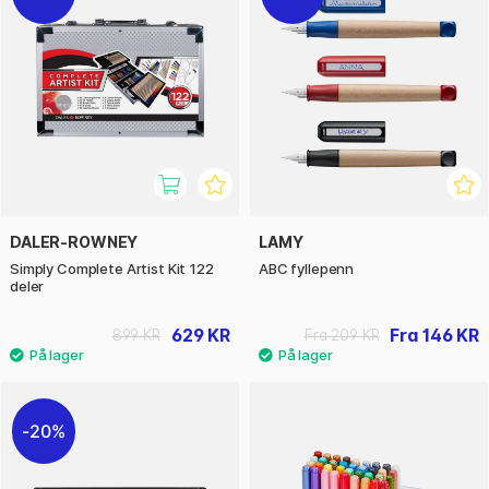
DALER-ROWNEY
LAMY
Simply Complete Artist Kit 122
ABC fyllepenn
deler
629 KR
Fra 146 KR
899 KR
Fra 209 KR
20%