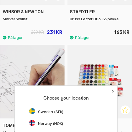
WINSOR & NEWTON
STAEDTLER
Marker Wallet
Brush Letter Duo 12-pakke
231 KR
165 KR
289 KR
Choose your location
Sweden (SEK)
Norway (NOK)
TOMBOW
PANPASTEL