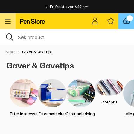
Fri frakt over 649 kr*
Raskt til dør eller utleveringssted
Raskt til dør eller utleveringssted
Fri frakt over 649 kr*
Start
Gaver & Gavetips
Gaver & Gavetips
Etter pris
Etter interesse
Etter mottaker
Etter anledning
Alle