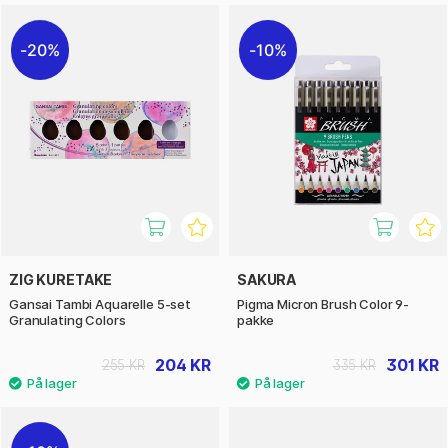
20%
10%
ZIG KURETAKE
SAKURA
Gansai Tambi Aquarelle 5-set
Pigma Micron Brush Color 9-
Granulating Colors
pakke
204 KR
301 KR
255 KR
335 KR