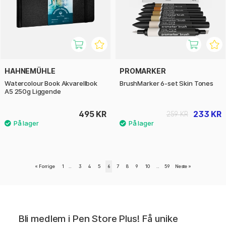
HAHNEMÜHLE
PROMARKER
Watercolour Book Akvarellbok
BrushMarker 6-set Skin Tones
A5 250g Liggende
495 KR
233 KR
259 KR
«
Forrige
1
..
3
4
5
6
7
8
9
10
..
59
Neste
»
Bli medlem i Pen Store Plus! Få unike