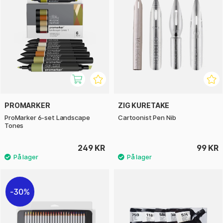
PROMARKER
ZIG KURETAKE
ProMarker 6-set Landscape
Cartoonist Pen Nib
Tones
249 KR
99 KR
30%