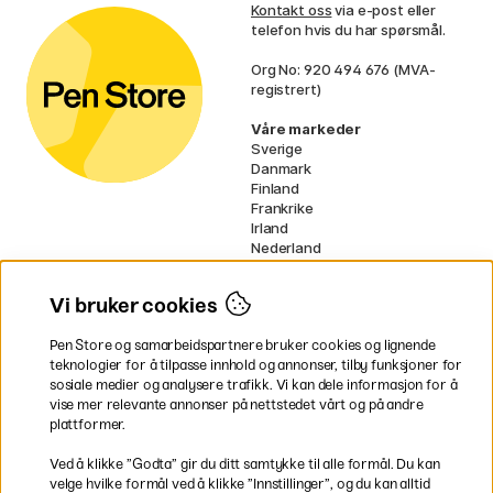
Kontakt oss
via e-post eller
telefon hvis du har spørsmål.
Org No: 920 494 676 (MVA-
registrert)
Våre markeder
Sverige
Danmark
Finland
Frankrike
Irland
Nederland
Tyskland
UK
Vi bruker cookies
EU
Pen Store og samarbeidspartnere bruker cookies og lignende
* Spesifikke
fraktvilkår
gjelder for
teknologier for å tilpasse innhold og annonser, tilby funksjoner for
voluminøse varer.
sosiale medier og analysere trafikk. Vi kan dele informasjon for å
vise mer relevante annonser på nettstedet vårt og på andre
Betal enkelt
plattformer.
Ved å klikke ”Godta” gir du ditt samtykke til alle formål. Du kan
velge hvilke formål ved å klikke ”Innstillinger”, og du kan alltid