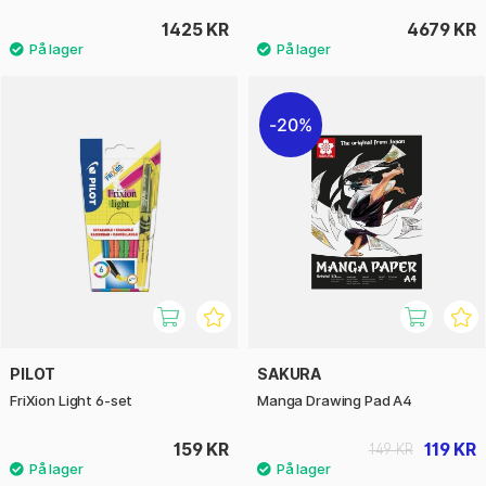
1425 KR
4679 KR
20%
PILOT
SAKURA
FriXion Light 6-set
Manga Drawing Pad A4
159 KR
119 KR
149 KR