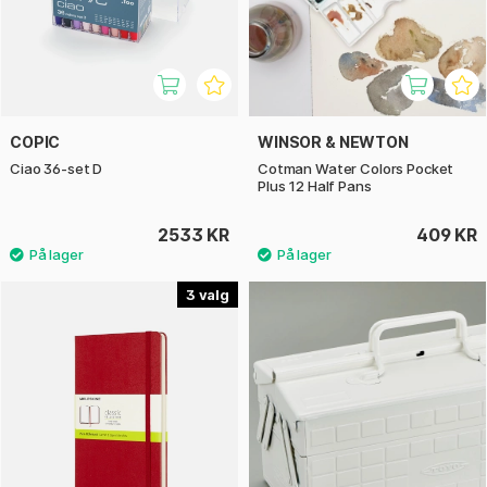
COPIC
WINSOR & NEWTON
Ciao 36-set D
Cotman Water Colors Pocket
Plus 12 Half Pans
2533 KR
409 KR
3