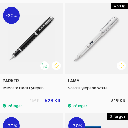
4
20%
PARKER
LAMY
IM Matte Black Fyllepen
Safari Fyllepenn White
528 KR
319 KR
659 KR
3
30%
30%