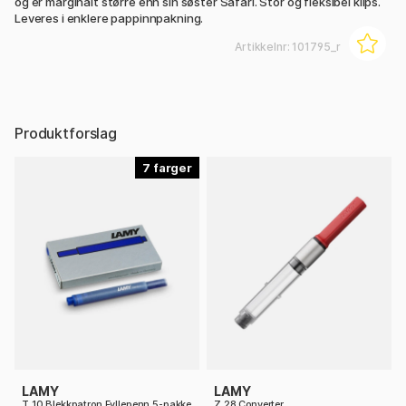
og er marginalt større enn sin søster Safari. Stor og fleksibel klips.
Leveres i enklere pappinnpakning.
Artikkelnr:
101795_r
Produktforslag
7
LAMY
LAMY
T 10 Blekkpatron Fyllepenn 5-pakke
Z 28 Converter