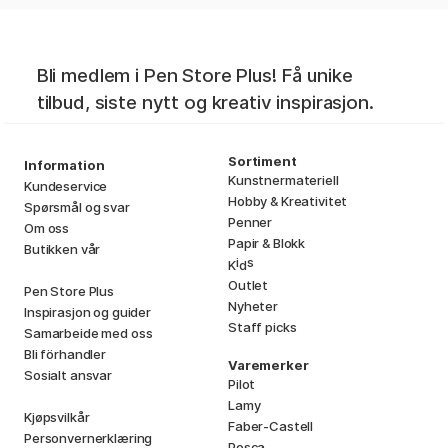
Bli medlem i Pen Store Plus! Få unike
tilbud, siste nytt og kreativ inspirasjon.
Sortiment
Information
Kunstnermateriell
Kundeservice
Hobby & Kreativitet
Spørsmål og svar
Penner
Om oss
Papir & Blokk
Butikken vår
i
s
K
d
Outlet
Pen Store Plus
Nyheter
Inspirasjon og guider
Staff picks
Samarbeide med oss
Bli förhandler
Varemerker
Sosialt ansvar
Pilot
Lamy
Kjøpsvilkår
Faber-Castell
Personvernerklæring
Posca