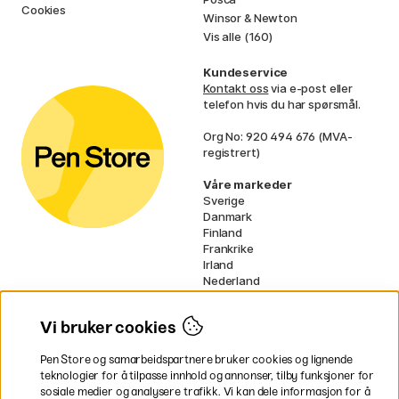
Cookies
Winsor & Newton
Vis alle (160)
Kundeservice
Kontakt oss
via e-post eller
telefon hvis du har spørsmål.
Org No: 920 494 676 (MVA-
registrert)
Våre markeder
Sverige
Danmark
Finland
Frankrike
Irland
Nederland
Tyskland
UK
Vi bruker cookies
EU
Pen Store og samarbeidspartnere bruker cookies og lignende
* Spesifikke
fraktvilkår
gjelder for
teknologier for å tilpasse innhold og annonser, tilby funksjoner for
voluminøse varer.
sosiale medier og analysere trafikk. Vi kan dele informasjon for å