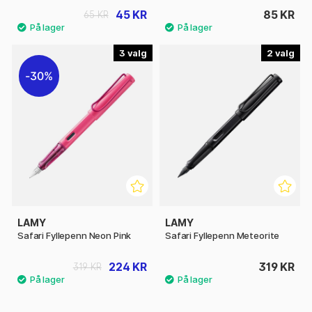
45 KR
85 KR
65 KR
3
2
30%
LAMY
LAMY
Safari Fyllepenn Neon Pink
Safari Fyllepenn Meteorite
224 KR
319 KR
319 KR