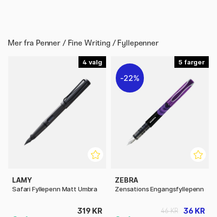
Mer fra
Penner / Fine Writing / Fyllepenner
4
5
22%
LAMY
ZEBRA
Safari Fyllepenn Matt Umbra
Zensations Engangsfyllepenn
319 KR
36 KR
46 KR