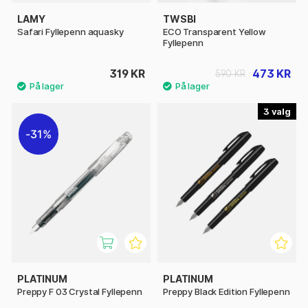
LAMY
TWSBI
Safari Fyllepenn aquasky
ECO Transparent Yellow
Fyllepenn
319 KR
473 KR
590 KR
3
31%
PLATINUM
PLATINUM
Preppy F 03 Crystal Fyllepenn
Preppy Black Edition Fyllepenn