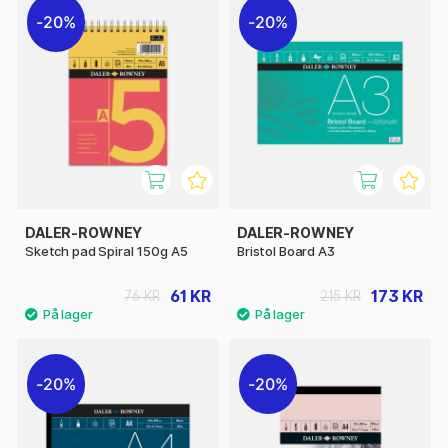
20%
20%
DALER-ROWNEY
DALER-ROWNEY
Sketch pad Spiral 150g A5
Bristol Board A3
61 KR
173 KR
76 KR
215 KR
20%
20%