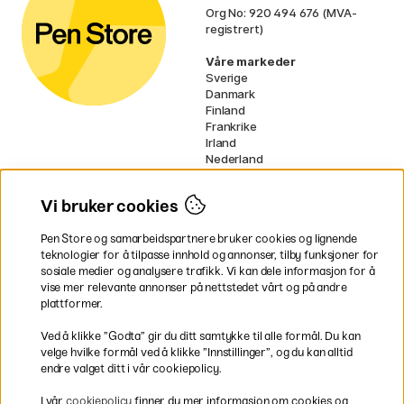
Org No: 920 494 676 (MVA-
registrert)
Våre markeder
Sverige
Danmark
Finland
Frankrike
Irland
Nederland
Tyskland
UK
Vi bruker cookies
EU
Pen Store og samarbeidspartnere bruker cookies og lignende
* Spesifikke
fraktvilkår
gjelder for
teknologier for å tilpasse innhold og annonser, tilby funksjoner for
voluminøse varer.
sosiale medier og analysere trafikk. Vi kan dele informasjon for å
vise mer relevante annonser på nettstedet vårt og på andre
Betal enkelt
plattformer.
Ved å klikke ”Godta” gir du ditt samtykke til alle formål. Du kan
velge hvilke formål ved å klikke ”Innstillinger”, og du kan alltid
endre valget ditt i vår cookiepolicy.
Rask og smidig levering
I vår
cookiepolicy
finner du mer informasjon om cookies og