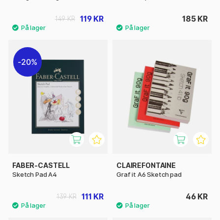
119 KR
185 KR
149 KR
20%
FABER-CASTELL
CLAIREFONTAINE
Sketch Pad A4
Graf it A6 Sketch pad
111 KR
46 KR
139 KR