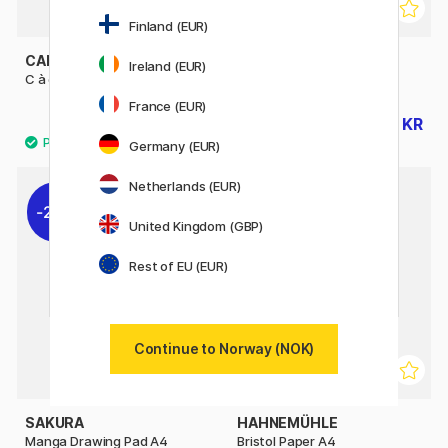
Finland (EUR)
CANSON
CANSON
Ireland (EUR)
C à grain Rull 180g 0.75 x 10 m
1557 180g A4
France (EUR)
310 KR
111 KR
345 KR
139 KR
Germany (EUR)
Netherlands (EUR)
20%
United Kingdom (GBP)
Rest of EU (EUR)
Continue to Norway (NOK)
SAKURA
HAHNEMÜHLE
Manga Drawing Pad A4
Bristol Paper A4