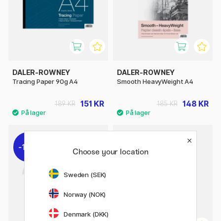
DALER-ROWNEY
DALER-ROWNEY
Tracing Paper 90g A4
Smooth HeavyWeight A4
151 KR
148 KR
189 KR
185 KR
10%
20%
Choose your location
Sweden (SEK)
Norway (NOK)
Denmark (DKK)