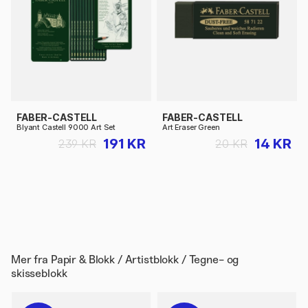
FABER-CASTELL
FABER-CASTELL
Blyant Castell 9000 Art Set
Art Eraser Green
191 KR
14 KR
239 KR
20 KR
Mer fra
Papir & Blokk / Artistblokk / Tegne- og
skisseblokk