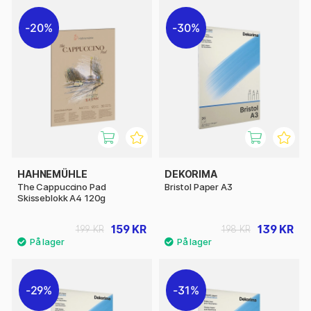
20%
30%
HAHNEMÜHLE
DEKORIMA
The Cappuccino Pad
Bristol Paper A3
Skisseblokk A4 120g
159 KR
139 KR
199 KR
198 KR
29%
31%