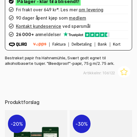
Fri frakt over 649 kr*. Les mer
om levering
90 dager åpent kjøp som
medlem
Kontakt kundeservice
ved spørsmål
26 000+
anmeldelser
Bestrøket papir fra Hahnemühle, Svært godt egnet til
alkoholbaserte tusjer. "Bleedproof"-papir, 75 g m/2. 75 ark.
Artikkelnr:
106122
Produktforslag
20%
30%