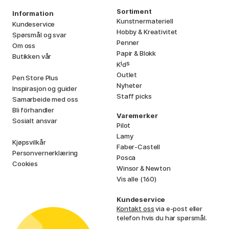
Sortiment
Information
Kunstnermateriell
Kundeservice
Hobby & Kreativitet
Spørsmål og svar
Penner
Om oss
Papir & Blokk
Butikken vår
i
s
K
d
Outlet
Pen Store Plus
Nyheter
Inspirasjon og guider
Staff picks
Samarbeide med oss
Bli förhandler
Varemerker
Sosialt ansvar
Pilot
Lamy
Kjøpsvilkår
Faber-Castell
Personvernerklæring
Posca
Cookies
Winsor & Newton
Vis alle (160)
Kundeservice
Kontakt oss
via e-post eller
telefon hvis du har spørsmål.