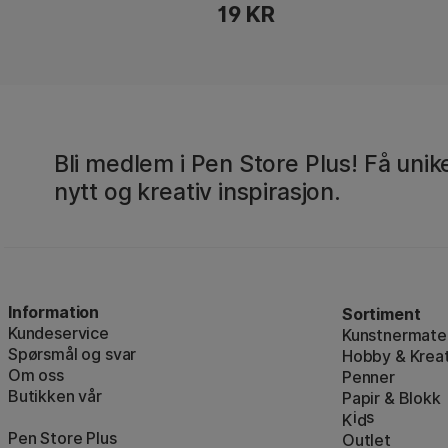
19 KR
Bli medlem i Pen Store Plus! Få unike
nytt og kreativ inspirasjon.
Information
Sortiment
Kundeservice
Kunstnermater
Spørsmål og svar
Hobby & Kreat
Om oss
Penner
Butikken vår
Papir & Blokk
i
s
K
d
Pen Store Plus
Outlet