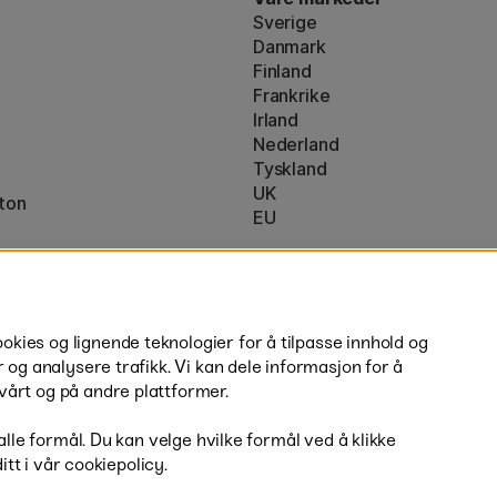
Sverige
Danmark
Finland
Frankrike
Irland
Nederland
Tyskland
UK
ton
EU
* Spesifikke
fraktvilkår
gjelder for 
ies og lignende teknologier for å tilpasse innhold og
r og analysere trafikk. Vi kan dele informasjon for å
vårt og på andre plattformer.
 alle formål. Du kan velge hvilke formål ved å klikke
ditt i vår cookiepolicy.