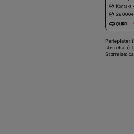
Kontakt 
26 000+
Perleplater f
størrelsen). 
Størrelse: c