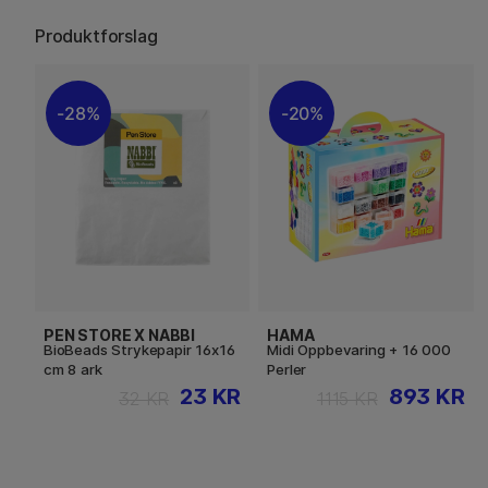
Produktforslag
28%
20%
PEN STORE X NABBI
HAMA
BioBeads Strykepapir 16x16
Midi Oppbevaring + 16 000
cm 8 ark
Perler
23 KR
893 KR
32 KR
1115 KR