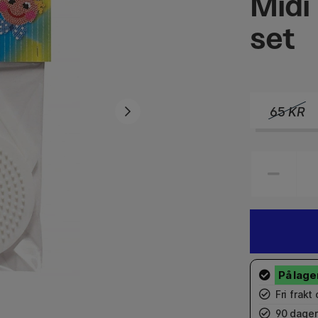
Midi
set
65
KR
Fri frakt
90 dager