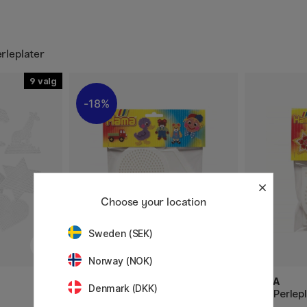
erleplater
9
18%
Choose your location
Sweden (SEK)
Norway (NOK)
HAMA
HAMA
Denmark (DKK)
Midi Perleplate 2-set
Midi Perlep