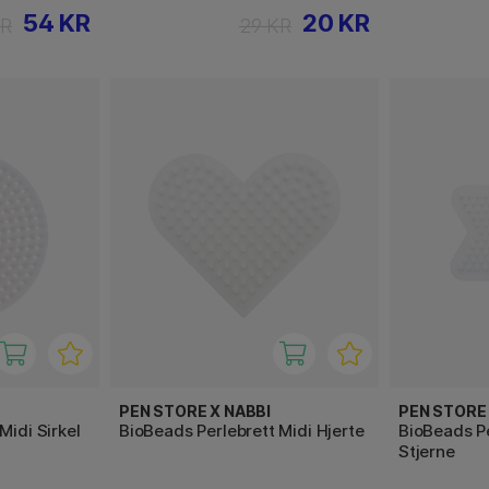
54 KR
20 KR
KR
29 KR
PEN STORE X NABBI
PEN STORE 
Midi Sirkel
BioBeads Perlebrett Midi Hjerte
BioBeads Pe
Stjerne