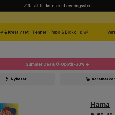
Raskt til dør eller utleveringssted
Raskt til dør eller utleveringssted
Fri frakt over 649 kr*
i
s
y & Kreativitet
Penner
Papir & Blokk
Var
K
d
Summer Deals
🌻 Opptil -30% →
Nyheter
Varemerke
Hama