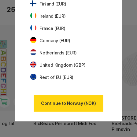
Finland (EUR)
53 KR
25 KR
65 KR
Ireland (EUR)
France (EUR)
31%
Germany (EUR)
Netherlands (EUR)
United Kingdom (GBP)
Rest of EU (EUR)
Continue to Norway (NOK)
PEN STORE X NABBI
PEN STORE 
 og tall
BioBeads Perlebrett Midi Fox
BioBeads Pe
Pinnsvin