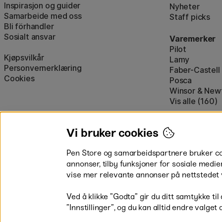
Inspirasjon og guider
Nyheter
Samarbeide med oss
Staff picks
Bli förhandler
Sosialt ansvar
Varemerker
Pilot
Kjøpsvilkår
Lamy
Personvernerklæring
Faber-Castell
Cookies
Posca
Winsor & New
Vis alle (160)
Vi bruker cookies
Pen Store og samarbeidspartnere bruker cook
annonser, tilby funksjoner for sosiale medie
vise mer relevante annonser på nettstedet 
Betal enkelt
Ved å klikke ”Godta” gir du ditt samtykke til
”Innstillinger”, og du kan alltid endre valget 