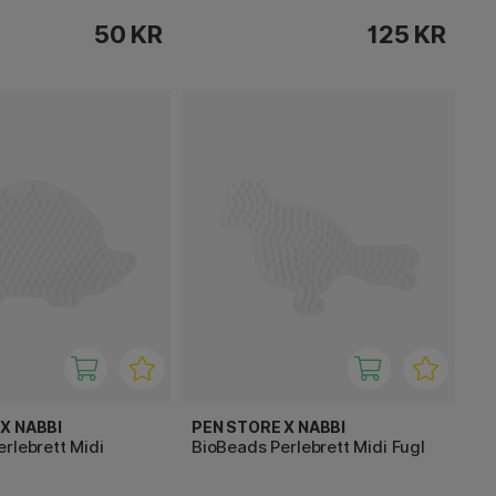
50 KR
125 KR
X NABBI
PEN STORE X NABBI
rlebrett Midi
BioBeads Perlebrett Midi Fugl