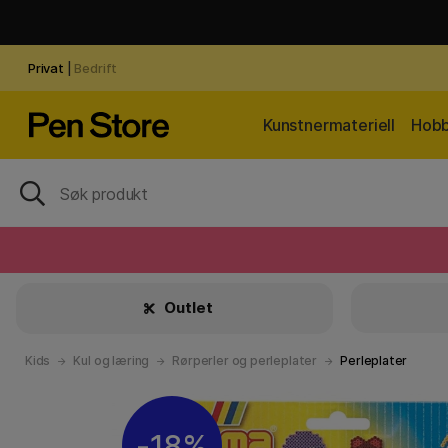
Privat
|
Bedrift
Kunstnermateriell
Hobb
Outlet
Kids
Kul og læring
Rørperler og perleplater
Perleplater
18%