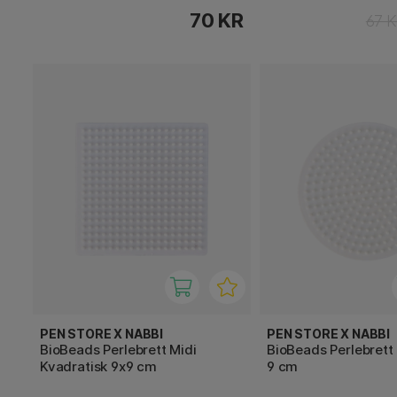
70 KR
67 
PEN STORE X NABBI
PEN STORE X NABBI
BioBeads Perlebrett Midi
BioBeads Perlebrett 
Kvadratisk 9x9 cm
9 cm