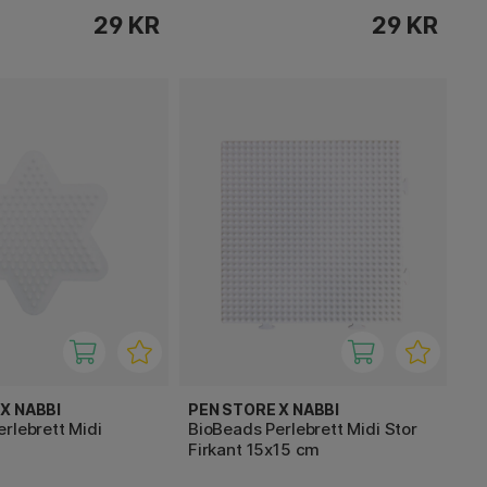
29 KR
29 KR
X NABBI
PEN STORE X NABBI
rlebrett Midi
BioBeads Perlebrett Midi Stor
Firkant 15x15 cm