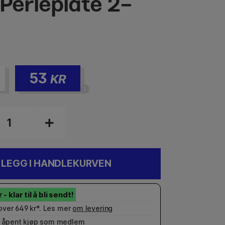
 Perleplate 2-
53
KR
LEGG I HANDLEKURVEN
 over 649 kr*. Les mer
om levering
 åpent kjøp som
medlem