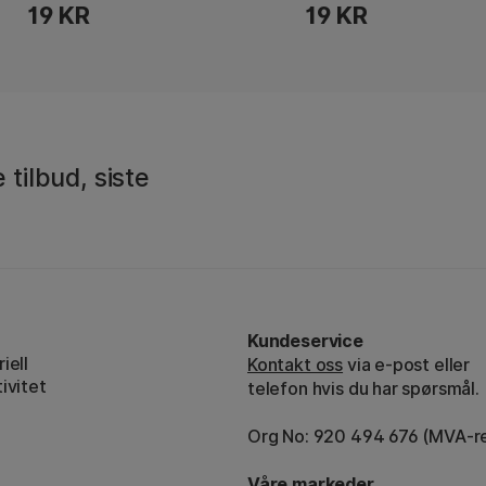
19 KR
19 KR
 tilbud, siste
Kundeservice
iell
Kontakt oss
via e-post eller
ivitet
telefon hvis du har spørsmål.
Org No: 920 494 676 (MVA-re
Våre markeder