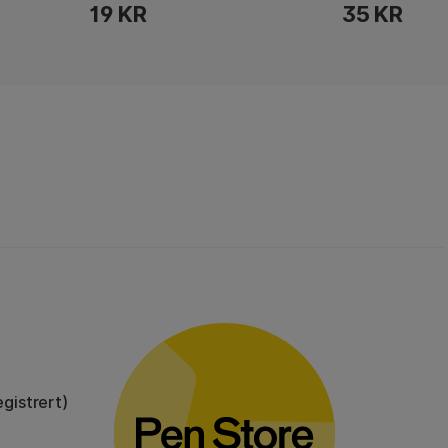
19 KR
35 KR
gistrert)