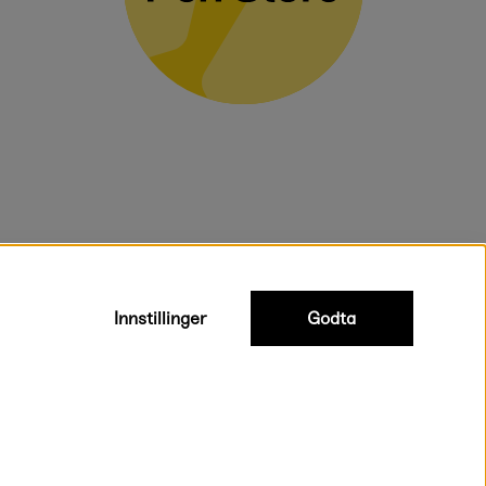
voluminøse varer.
Innstillinger
Godta
Rask og smidig levering