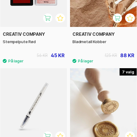
CREATIV COMPANY
CREATIV COMPANY
Stempelpute Rød
Bladmetall Kobber
45 KR
88 KR
56 KR
125 KR
7