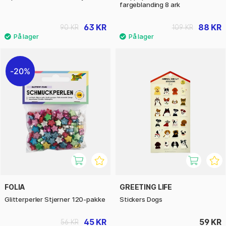
fargeblanding 8 ark
63 KR
88 KR
90 KR
109 KR
20%
FOLIA
GREETING LIFE
Glitterperler Stjerner 120-pakke
Stickers Dogs
45 KR
59 KR
56 KR