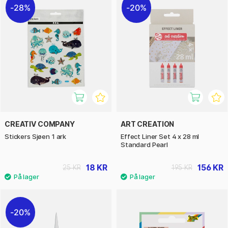
28%
20%
CREATIV COMPANY
ART CREATION
Stickers Sjøen 1 ark
Effect Liner Set 4 x 28 ml
Standard Pearl
18 KR
156 KR
25 KR
195 KR
20%