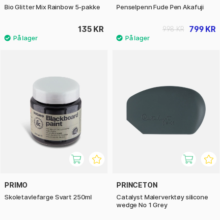
Bio Glitter Mix Rainbow 5-pakke
Penselpenn Fude Pen Akafuji
135 KR
799 KR
998 KR
PRIMO
PRINCETON
Skoletavlefarge Svart 250ml
Catalyst Malerverktøy silicone
wedge No 1 Grey