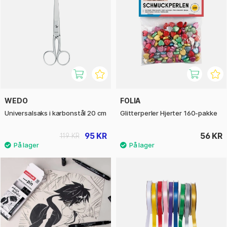
WEDO
FOLIA
Universalsaks i karbonstål 20 cm
Glitterperler Hjerter 160-pakke
95 KR
56 KR
119 KR