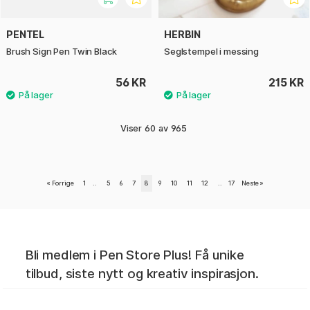
PENTEL
HERBIN
Brush Sign Pen Twin Black
Seglstempel i messing
56 KR
215 KR
Viser
60
av
965
«
Forrige
1
..
5
6
7
8
9
10
11
12
..
17
Neste
»
Bli medlem i Pen Store Plus! Få unike
tilbud, siste nytt og kreativ inspirasjon.