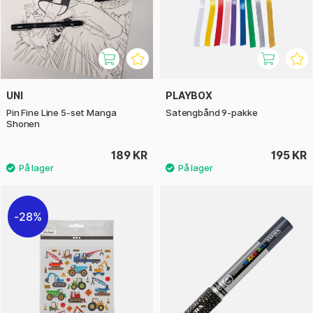
UNI
PLAYBOX
Pin Fine Line 5-set Manga
Satengbånd 9-pakke
Shonen
189 KR
195 KR
28%