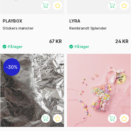
PLAYBOX
LYRA
Stickers mønster
Rembrandt Splender
67 KR
24 KR
30%