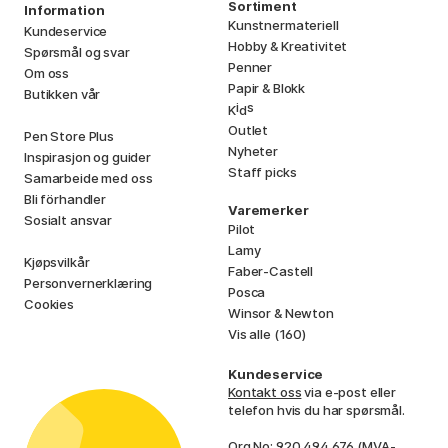
Sortiment
Information
Kunstnermateriell
Kundeservice
Hobby & Kreativitet
Spørsmål og svar
Penner
Om oss
Papir & Blokk
Butikken vår
i
s
K
d
Outlet
Pen Store Plus
Nyheter
Inspirasjon og guider
Staff picks
Samarbeide med oss
Bli förhandler
Varemerker
Sosialt ansvar
Pilot
Lamy
Kjøpsvilkår
Faber-Castell
Personvernerklæring
Posca
Cookies
Winsor & Newton
Vis alle (160)
Kundeservice
Kontakt oss
via e-post eller
telefon hvis du har spørsmål.
Org No: 920 494 676 (MVA-