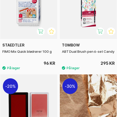
STAEDTLER
TOMBOW
FIMO Mix Quick blødrører 100 g
ABT Dual Brush pen 6-set Candy
96 KR
295 KR
20%
30%