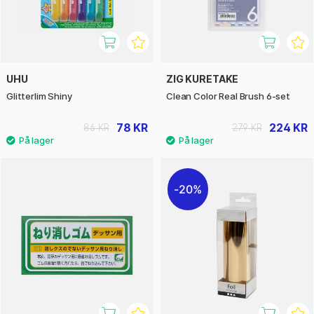
UHU
ZIG KURETAKE
Glitterlim Shiny
Clean Color Real Brush 6-set
78 KR
224 KR
86 KR
279 KR
20%