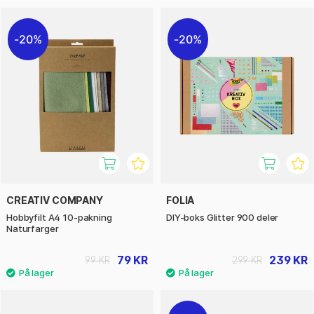
20%
20%
CREATIV COMPANY
FOLIA
Hobbyfilt A4 10-pakning
DIY-boks Glitter 900 deler
Naturfarger
79 KR
239 KR
99 KR
299 KR