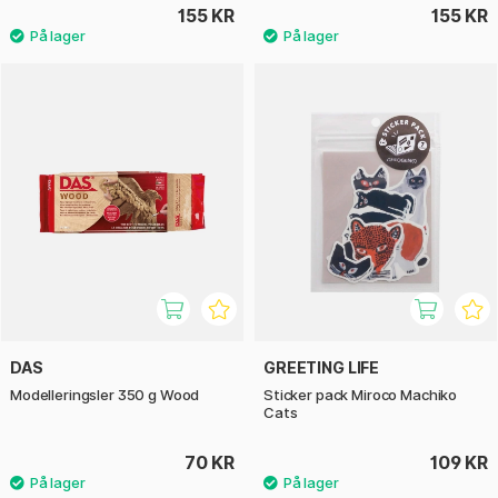
155 KR
155 KR
DAS
GREETING LIFE
Modelleringsler 350 g Wood
Sticker pack Miroco Machiko
Cats
70 KR
109 KR