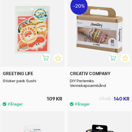
20%
GREETING LIFE
CREATIV COMPANY
Sticker pack Sushi
DIY Perlemiks
Vennskapsarmbånd
109 KR
140 KR
175 KR