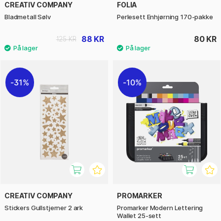
CREATIV COMPANY
FOLIA
Bladmetall Sølv
Perlesett Enhjørning 170-pakke
88 KR
80 KR
125 KR
31%
10%
CREATIV COMPANY
PROMARKER
Stickers Gullstjerner 2 ark
Promarker Modern Lettering
Wallet 25-sett