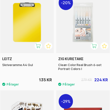
20%
LEITZ
ZIG KURETAKE
Skriveramme A4 Gul
Clean Color Real Brush 6-set
Portrait Colors I
135 KR
224 KR
279 KR
29%