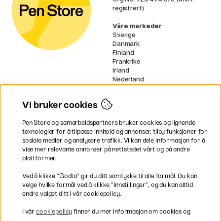
registrert)
Våre markeder
Sverige
Danmark
Finland
Frankrike
Irland
Nederland
Tyskland
UK
Vi bruker cookies
EU
Pen Store og samarbeidspartnere bruker cookies og lignende
* Spesifikke
fraktvilkår
gjelder for
teknologier for å tilpasse innhold og annonser, tilby funksjoner for
voluminøse varer.
sosiale medier og analysere trafikk. Vi kan dele informasjon for å
vise mer relevante annonser på nettstedet vårt og på andre
Betal enkelt
plattformer.
Ved å klikke ”Godta” gir du ditt samtykke til alle formål. Du kan
velge hvilke formål ved å klikke ”Innstillinger”, og du kan alltid
endre valget ditt i vår cookiepolicy.
Rask og smidig levering
I vår
cookiepolicy
finner du mer informasjon om cookies og