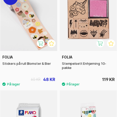
FOLIA
FOLIA
Stickers på rull Blomster & Bier
Stempelsett Enhjørning 10-
pakke
48 KR
119 KR
60 KR