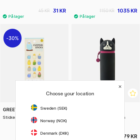
31 KR
1035 KR
45 KR
1150 KR
30%
Choose your location
Sweden (SEK)
GREETING LIFE
LIHIT LAB
Stickers Parakeet 120-pakning
Penalhus PuniLabo Boston
Norway (NOK)
Terrier
Denmark (DKK)
55 KR
279 KR
79 KR