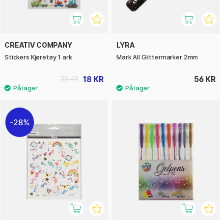
CREATIV COMPANY
LYRA
Stickers Kjøretøy 1 ark
Mark All Glittermarker 2mm
18 KR
56 KR
25 KR
28%