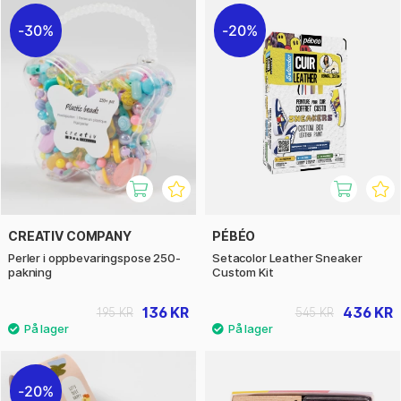
30%
20%
CREATIV COMPANY
PÉBÉO
Perler i oppbevaringspose 250-
Setacolor Leather Sneaker
pakning
Custom Kit
136 KR
436 KR
195 KR
545 KR
20%