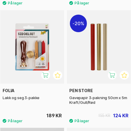
20%
FOLIA
PEN STORE
Lakk og seg 3-pakke
Gavepapir 3-pakning 50cm x 5m
Kraft/Gull/Rød
189 KR
124 KR
155 KR