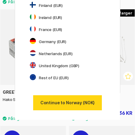
Finland (EUR)
3
Ireland (EUR)
22%
France (EUR)
Germany (EUR)
Netherlands (EUR)
United Kingdom (GBP)
Rest of EU (EUR)
GREETING LIFE
CREATIV COMPANY
Hako Stickers Dog Supply
Blomsterstøvbærere
Continue to Norway (NOK)
96 KR
36 KR
46 KR