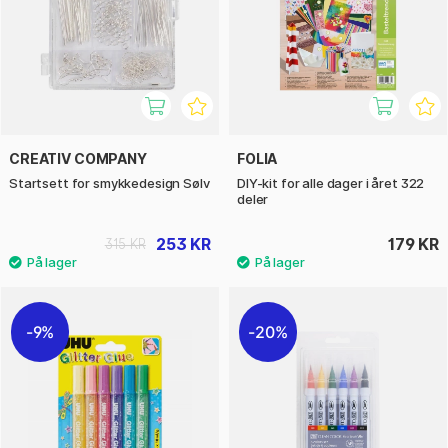
CREATIV COMPANY
FOLIA
Startsett for smykkedesign Sølv
DIY-kit for alle dager i året 322
deler
253 KR
179 KR
315 KR
9%
20%