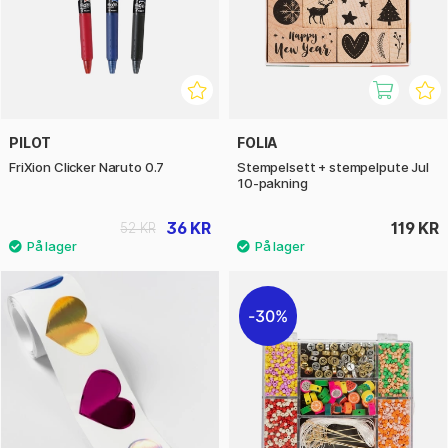
PILOT
FOLIA
FriXion Clicker Naruto 0.7
Stempelsett + stempelpute Jul
10-pakning
36 KR
119 KR
52 KR
30%