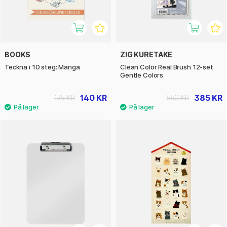
BOOKS
ZIG KURETAKE
Teckna i 10 steg: Manga
Clean Color Real Brush 12-set
Gentle Colors
140 KR
385 KR
175 KR
550 KR