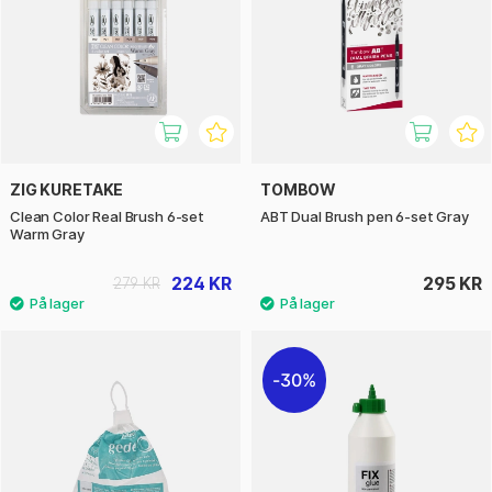
ZIG KURETAKE
TOMBOW
Clean Color Real Brush 6-set
ABT Dual Brush pen 6-set Gray
Warm Gray
224 KR
295 KR
279 KR
30%