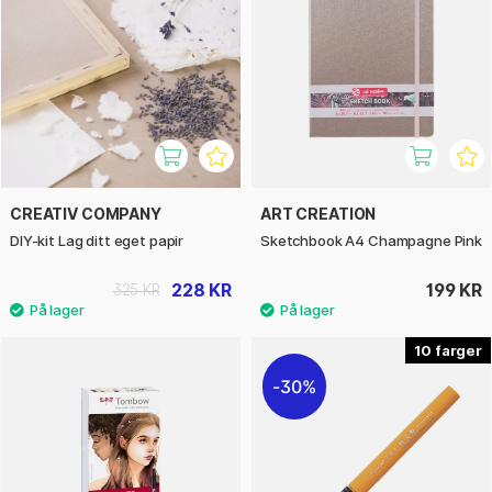
CREATIV COMPANY
ART CREATION
DIY-kit Lag ditt eget papir
Sketchbook A4 Champagne Pink
228 KR
199 KR
325 KR
10
30%