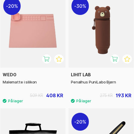
20%
30%
WEDO
LIHIT LAB
Malematte i silikon
Penalhus PuniLabo Bjørn
408 KR
193 KR
509 KR
275 KR
20%