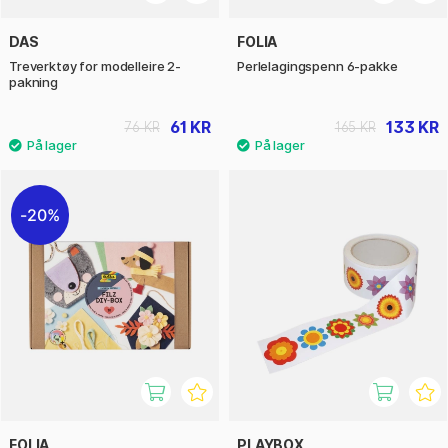
DAS
FOLIA
Treverktøy for modelleire 2-
Perlelagingspenn 6-pakke
pakning
61 KR
133 KR
76 KR
165 KR
20%
FOLIA
PLAYBOX