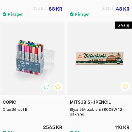
88 KR
48 KR
125 KR
60 KR
3
COPIC
MITSUBISHI PENCIL
Ciao 36-set E
Blyant Mitsubishi 9800EW 12-
pakning
2545 KR
110 KR