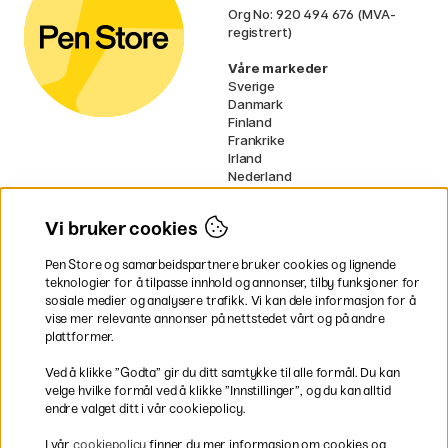
Org No: 920 494 676 (MVA-
registrert)
Våre markeder
Sverige
Danmark
Finland
Frankrike
Irland
Nederland
Tyskland
UK
Vi bruker cookies
EU
Pen Store og samarbeidspartnere bruker cookies og lignende
* Spesifikke
fraktvilkår
gjelder for
teknologier for å tilpasse innhold og annonser, tilby funksjoner for
voluminøse varer.
sosiale medier og analysere trafikk. Vi kan dele informasjon for å
vise mer relevante annonser på nettstedet vårt og på andre
Betal enkelt
plattformer.
Ved å klikke ”Godta” gir du ditt samtykke til alle formål. Du kan
velge hvilke formål ved å klikke ”Innstillinger”, og du kan alltid
endre valget ditt i vår cookiepolicy.
Rask og smidig levering
I vår
cookiepolicy
finner du mer informasjon om cookies og