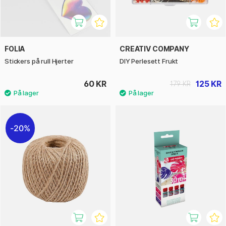
FOLIA
CREATIV COMPANY
Stickers på rull Hjerter
DIY Perlesett Frukt
60 KR
125 KR
179 KR
20%