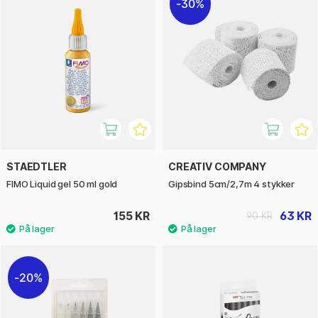
30%
STAEDTLER
CREATIV COMPANY
FIMO Liquid gel 50 ml gold
Gipsbind 5cm/2,7m 4 stykker
155 KR
63 KR
90 KR
20%