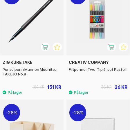
ZIG KURETAKE
CREATIV COMPANY
Penselpenn Mannen Mouhitsu
Filtpenner Two-Tip 6-set Pastell
TAKUJO No.8
151 KR
26 KR
189 KR
38 KR
28%
28%