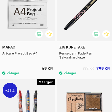
MAPAC
ZIG KURETAKE
Artcare Project Bag A4
Penselpenn Fude Pen
Sakuraharukaze
49 KR
799 KR
998 KR
2
31%