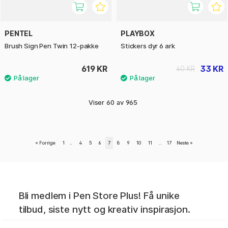
PENTEL
PLAYBOX
Brush Sign Pen Twin 12-pakke
Stickers dyr 6 ark
619 KR
33 KR
40 KR
Viser
60
av
965
«
Forrige
1
..
4
5
6
7
8
9
10
11
..
17
Neste
»
Bli medlem i Pen Store Plus! Få unike
tilbud, siste nytt og kreativ inspirasjon.