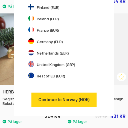
43 KR
54 KR
60 KR
67 KR
Finland (EUR)
26
Ireland (EUR)
20%
France (EUR)
Germany (EUR)
Netherlands (EUR)
United Kingdom (GBP)
Rest of EU (EUR)
HERBIN
CREATIV COMPANY
Seglstempel i messing
DIY-startsett for smykkedesign
Continue to Norway (NOK)
Bokstaver
Fargemiks
209 KR
431 KR
539 KR