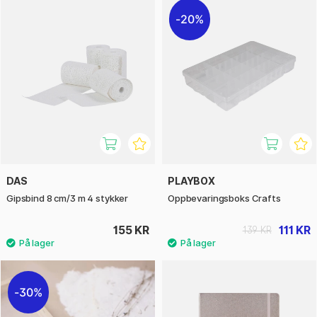
20%
DAS
PLAYBOX
Gipsbind 8 cm/3 m 4 stykker
Oppbevaringsboks Crafts
155 KR
111 KR
139 KR
30%