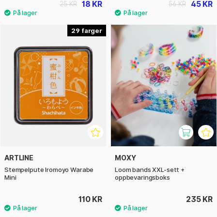
18 KR
45 KR
25 KR
56 KR
29
ARTLINE
MOXY
Stempelpute Iromoyo Warabe
Loom bands XXL-sett +
Mini
oppbevaringsboks
110 KR
235 KR