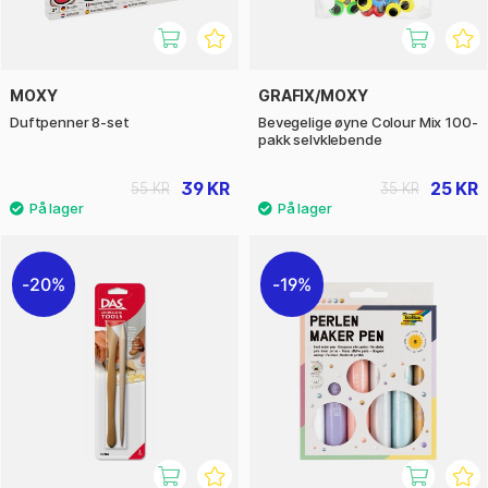
MOXY
GRAFIX/MOXY
Duftpenner 8-set
Bevegelige øyne Colour Mix 100-
pakk selvklebende
39 KR
25 KR
55 KR
35 KR
20%
19%