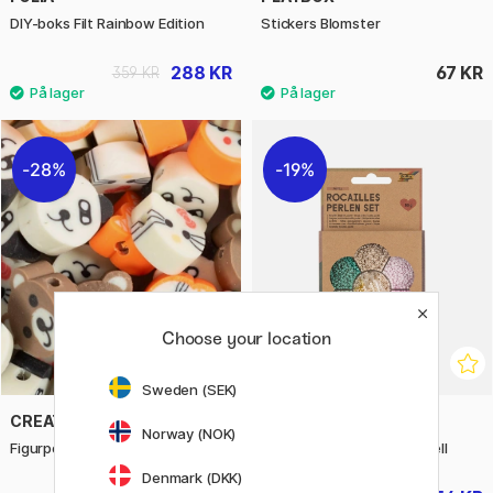
DIY-boks Filt Rainbow Edition
Stickers Blomster
288 KR
67 KR
359 KR
28%
19%
Choose your location
Sweden (SEK)
CREATIV COMPANY
FOLIA
Norway (NOK)
Figurperler 60-packe Dyr
Rocailles-perler sett Pastell
Denmark (DKK)