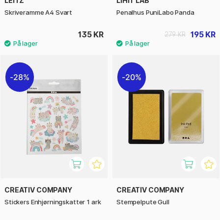
LEITZ
LIHIT LAB
Skriveramme A4 Svart
Penalhus PuniLabo Panda
135 KR
195 KR
279 KR
28%
20%
CREATIV COMPANY
CREATIV COMPANY
Stickers Enhjørningskatter 1 ark
Stempelpute Gull