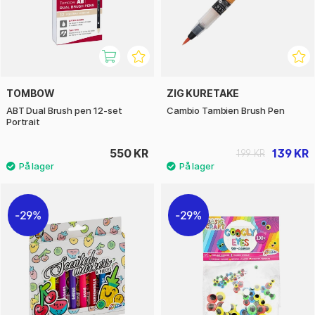
TOMBOW
ZIG KURETAKE
ABT Dual Brush pen 12-set
Cambio Tambien Brush Pen
Portrait
550 KR
139 KR
199 KR
29%
29%