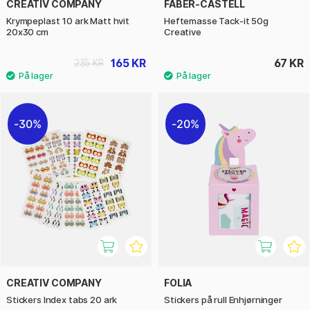
CREATIV COMPANY
FABER-CASTELL
Krympeplast 10 ark Matt hvit
Heftemasse Tack-it 50g
20x30 cm
Creative
165 KR
67 KR
235 KR
30%
20%
CREATIV COMPANY
FOLIA
Stickers Index tabs 20 ark
Stickers på rull Enhjørninger