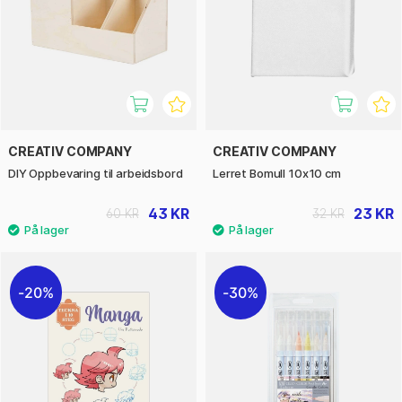
CREATIV COMPANY
CREATIV COMPANY
DIY Oppbevaring til arbeidsbord
Lerret Bomull 10x10 cm
43 KR
23 KR
60 KR
32 KR
20%
30%