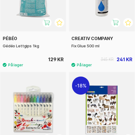
PÉBÉO
CREATIV COMPANY
Gédéo Lettgips 1kg
Fix Glue 500 ml
129 KR
241 KR
345 KR
18%