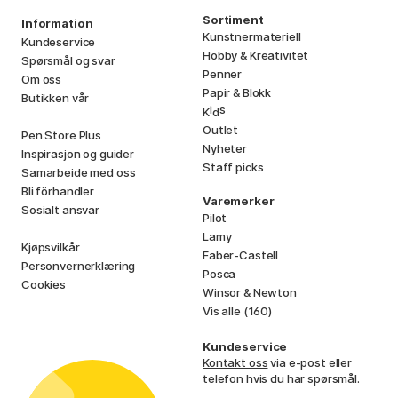
Sortiment
Information
Kunstnermateriell
Kundeservice
Hobby & Kreativitet
Spørsmål og svar
Penner
Om oss
Papir & Blokk
Butikken vår
i
s
K
d
Outlet
Pen Store Plus
Nyheter
Inspirasjon og guider
Staff picks
Samarbeide med oss
Bli förhandler
Varemerker
Sosialt ansvar
Pilot
Lamy
Kjøpsvilkår
Faber-Castell
Personvernerklæring
Posca
Cookies
Winsor & Newton
Vis alle (160)
Kundeservice
Kontakt oss
via e-post eller
telefon hvis du har spørsmål.