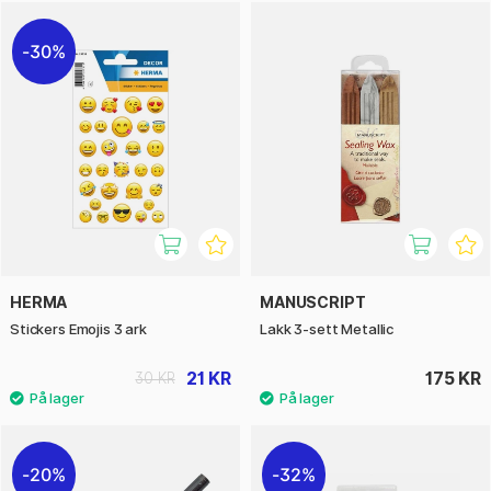
30%
HERMA
MANUSCRIPT
Stickers Emojis 3 ark
Lakk 3-sett Metallic
21 KR
175 KR
30 KR
20%
32%