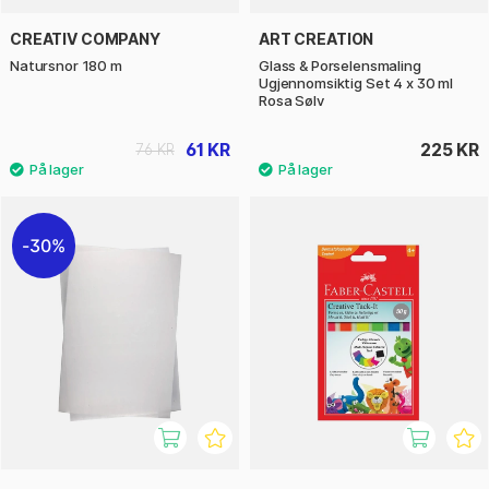
CREATIV COMPANY
ART CREATION
Natursnor 180 m
Glass & Porselensmaling
Ugjennomsiktig Set 4 x 30 ml
Rosa Sølv
61 KR
225 KR
76 KR
30%