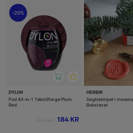
20%
DYLON
HERBIN
Pod All-in-1 Tekstilfarge Plum
Seglstempel i messin
Red
Bokstaver
184 KR
229 KR