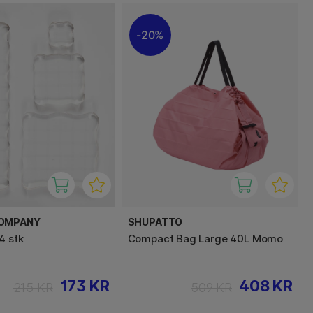
20%
COMPANY
SHUPATTO
4 stk
Compact Bag Large 40L Momo
173 KR
408 KR
215 KR
509 KR