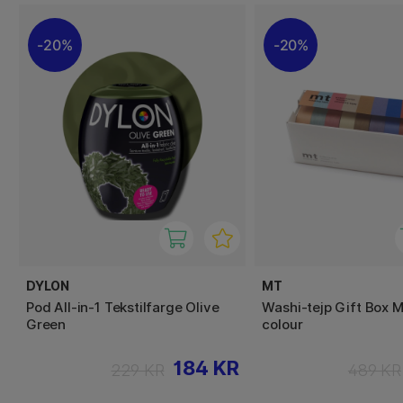
20%
20%
DYLON
MT
Pod All-in-1 Tekstilfarge Olive
Washi-tejp Gift Box 
Green
colour
184 KR
229 KR
489 KR