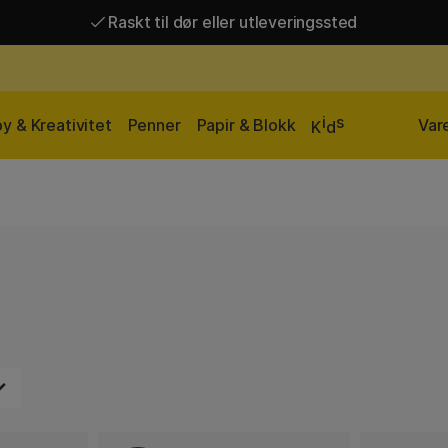
Raskt til dør eller utleveringssted
Raskt til dør eller utleveringssted
Fri frakt over 649 kr*
i
s
y & Kreativitet
Penner
Papir & Blokk
Var
K
d