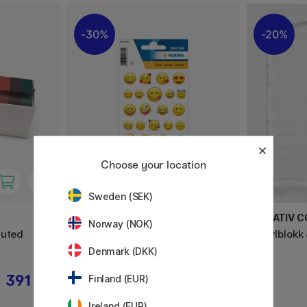
30%
20%
Choose your location
Sweden (SEK)
HERMA
CREATIV 
Norway (NOK)
Muted
Stickers Emojis 3 ark
Akrylblokk 
Denmark (DKK)
391 KR
21 KR
Finland (EUR)
30 KR
Ireland (EUR)