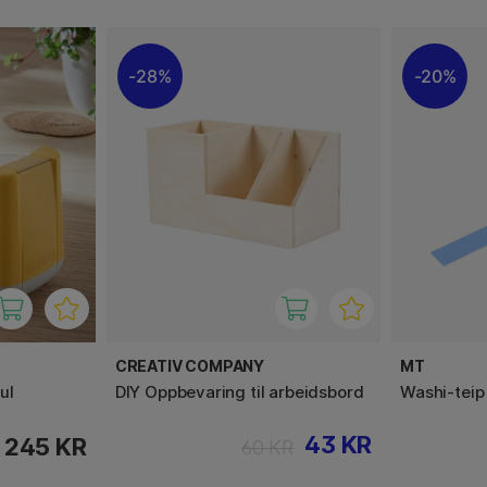
28%
20%
CREATIV COMPANY
MT
ul
DIY Oppbevaring til arbeidsbord
Washi-teip
43 KR
245 KR
60 KR