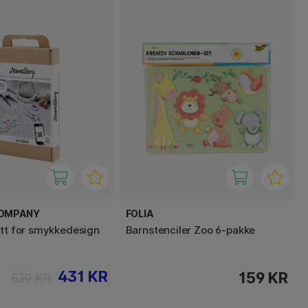
COMPANY
FOLIA
ett for smykkedesign
Barnstenciler Zoo 6-pakke
431 KR
159 KR
539 KR