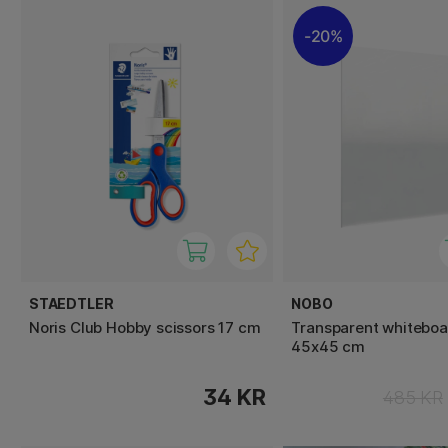
20%
STAEDTLER
NOBO
Noris Club Hobby scissors 17 cm
Transparent whiteboa
45x45 cm
34 KR
485 KR