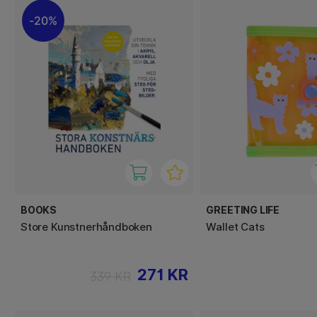
20%
BOOKS
GREETING LIFE
Store Kunstnerhåndboken
Wallet Cats
271 KR
339 KR