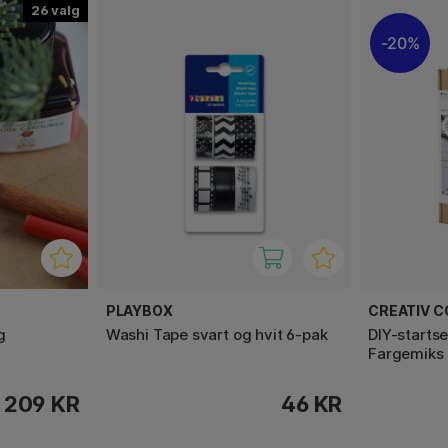
26
20%
PLAYBOX
CREATIV 
g
Washi Tape svart og hvit 6-pak
DIY-starts
Fargemiks
209 KR
46 KR