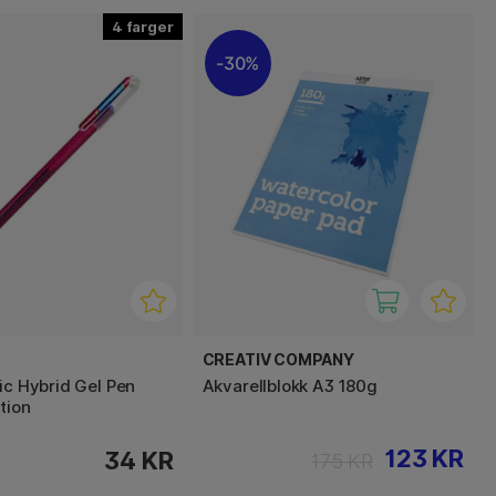
4
30%
CREATIV COMPANY
ic Hybrid Gel Pen
Akvarellblokk A3 180g
tion
123 KR
34 KR
175 KR