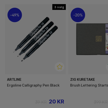
3
49%
20%
ARTLINE
ZIG KURETAKE
Ergoline Calligraphy Pen Black
Brush Lettering Start
20 KR
39 KR
399 KR