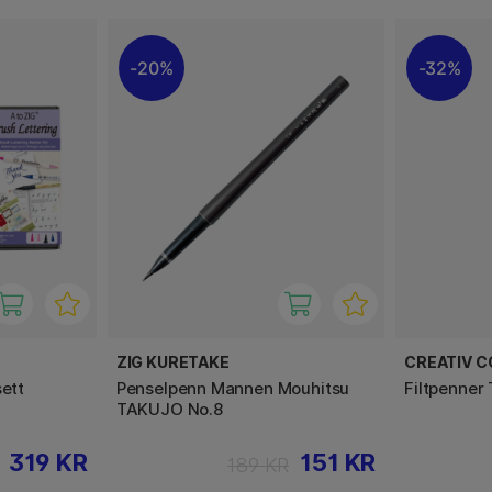
20%
32%
ZIG KURETAKE
CREATIV 
sett
Penselpenn Mannen Mouhitsu
Filtpenner 
TAKUJO No.8
319 KR
151 KR
189 KR