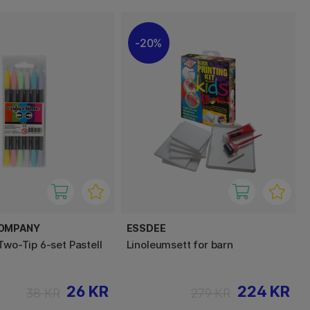
20%
COMPANY
ESSDEE
Two-Tip 6-set Pastell
Linoleumsett for barn
26 KR
224 KR
38 KR
279 KR