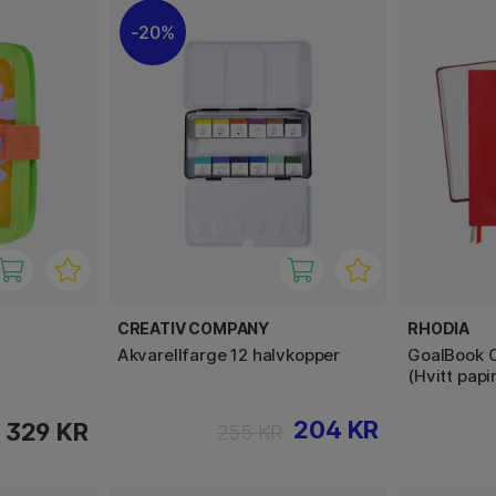
20%
CREATIV COMPANY
RHODIA
Akvarellfarge 12 halvkopper
GoalBook C
(Hvitt papir
204 KR
329 KR
255 KR