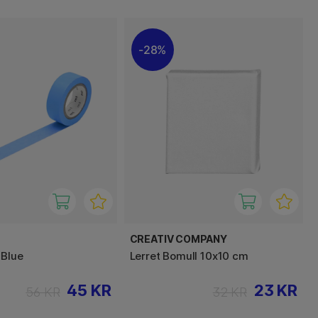
28%
CREATIV COMPANY
 Blue
Lerret Bomull 10x10 cm
45 KR
23 KR
56 KR
32 KR