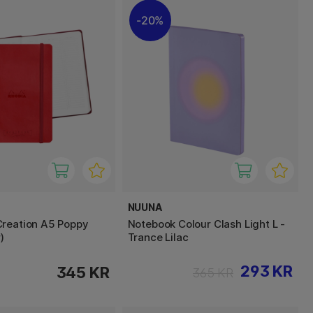
20%
NUUNA
reation A5 Poppy
Notebook Colour Clash Light L -
)
Trance Lilac
293 KR
345 KR
365 KR