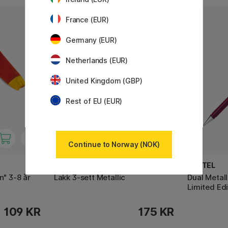
France (EUR)
Germany (EUR)
Netherlands (EUR)
United Kingdom (GBP)
Rest of EU (EUR)
Continue to Norway (NOK)
MANUSCRIPT
PENTEL
n" 3-8 år
Lakk 3-sett Metallic
Dual Metall
Limited Edi
109 KR
175 KR