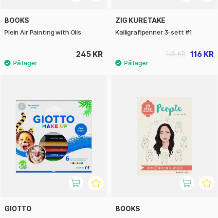
BOOKS
ZIG KURETAKE
Plein Air Painting with Oils
Kalligrafipenner 3-sett #1
245 KR
116 KR
145 KR
GIOTTO
BOOKS