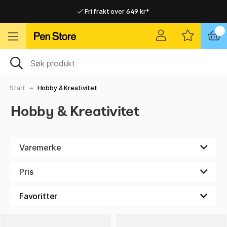
Fri frakt over 649 kr*
Raskt til dør eller utleveringssted
Raskt til dør eller utleveringssted
Fri frakt over 649 kr*
Start
Hobby & Kreativitet
Hobby & Kreativitet
Varemerke
Pris