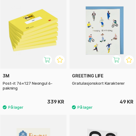
3M
GREETING LIFE
Post-it 76×127 Neongul 6-
Gratulasjonskort Karakterer
pakning
339 KR
49 KR