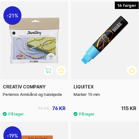
16
21%
CREATIV COMPANY
LIQUITEX
Perlemix Armbånd og halskjede
Marker 15 mm
76 KR
115 KR
96 KR
19%