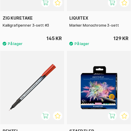
ZIG KURETAKE
LIQUITEX
Kalligrafipenner 3-sett #3
Marker Monochrome 3-sett
145 KR
129 KR