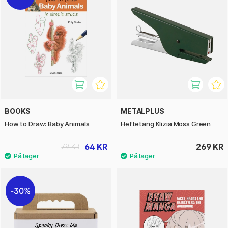
BOOKS
METALPLUS
How to Draw: Baby Animals
Heftetang Klizia Moss Green
64 KR
269 KR
79 KR
30%