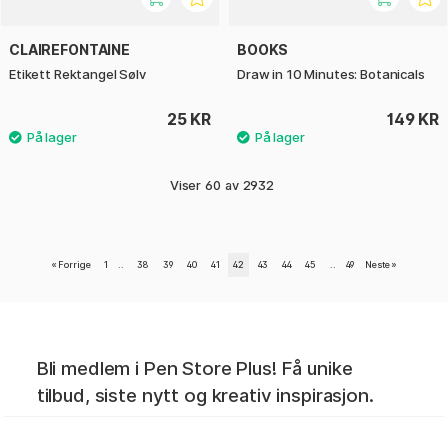
CLAIREFONTAINE
BOOKS
Etikett Rektangel Sølv
Draw in 10 Minutes: Botanicals
25 KR
149 KR
Viser
60
av
2932
«
Forrige
1
..
38
39
40
41
42
43
44
45
..
49
Neste
»
Bli medlem i Pen Store Plus! Få unike
tilbud, siste nytt og kreativ inspirasjon.