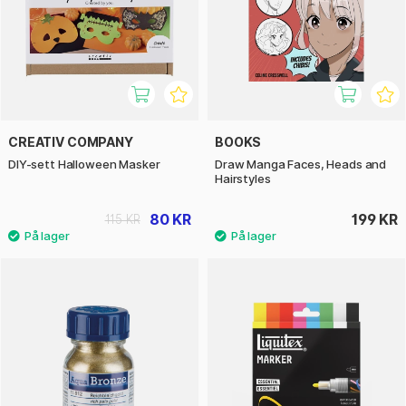
CREATIV COMPANY
BOOKS
DIY-sett Halloween Masker
Draw Manga Faces, Heads and
Hairstyles
80 KR
199 KR
115 KR