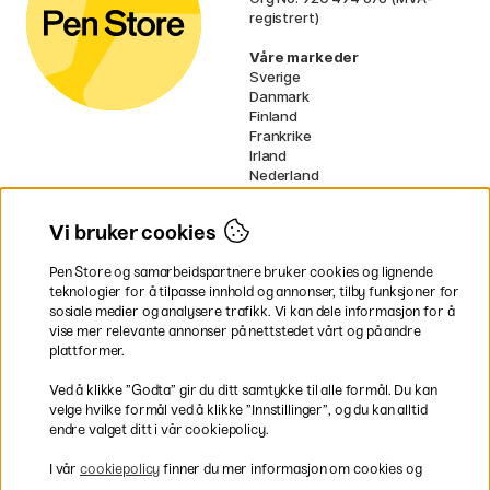
registrert)
Våre markeder
Sverige
Danmark
Finland
Frankrike
Irland
Nederland
Tyskland
UK
Vi bruker cookies
EU
Pen Store og samarbeidspartnere bruker cookies og lignende
* Spesifikke
fraktvilkår
gjelder for
teknologier for å tilpasse innhold og annonser, tilby funksjoner for
voluminøse varer.
sosiale medier og analysere trafikk. Vi kan dele informasjon for å
vise mer relevante annonser på nettstedet vårt og på andre
Betal enkelt
plattformer.
Ved å klikke ”Godta” gir du ditt samtykke til alle formål. Du kan
velge hvilke formål ved å klikke ”Innstillinger”, og du kan alltid
endre valget ditt i vår cookiepolicy.
Rask og smidig levering
I vår
cookiepolicy
finner du mer informasjon om cookies og