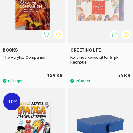
BOOKS
GREETING LIFE
The Acrylics Companion
Kort med konvolutter 5-pk
Regnbue
149 KR
56 KR
10%