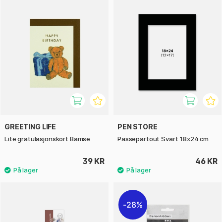
GREETING LIFE
PEN STORE
Lite gratulasjonskort Bamse
Passepartout Svart 18x24 cm
39 KR
46 KR
28%