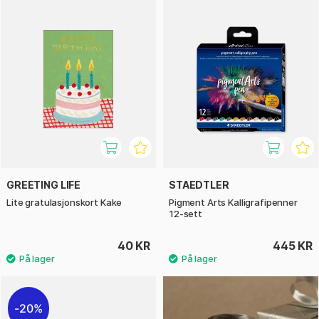
GREETING LIFE
STAEDTLER
Lite gratulasjonskort Kake
Pigment Arts Kalligrafipenner
12-sett
40 KR
445 KR
20%