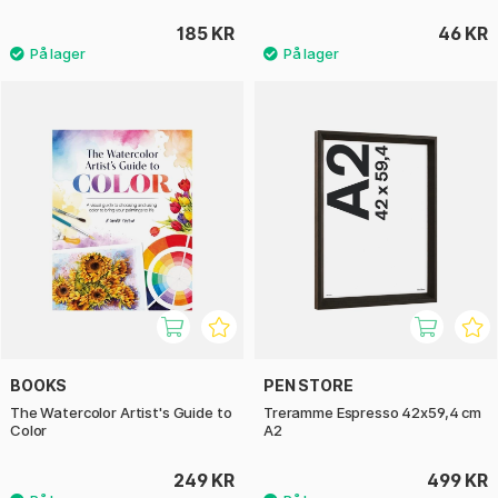
185 KR
46 KR
BOOKS
PEN STORE
The Watercolor Artist's Guide to
Treramme Espresso 42x59,4 cm
Color
A2
249 KR
499 KR