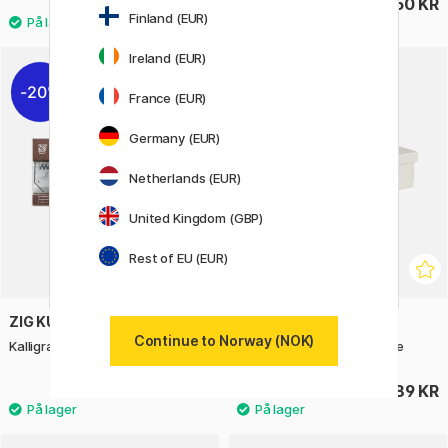
50 KR
50 KR
Finland (EUR)
Ireland (EUR)
20%
France (EUR)
Germany (EUR)
Netherlands (EUR)
United Kingdom (GBP)
Rest of EU (EUR)
ZIG KURETAKE
METALPLUS
Continue to Norway (NOK)
Kalligrafipenner 3-sett #4
Storage Case Bright White
116 KR
389 KR
145 KR