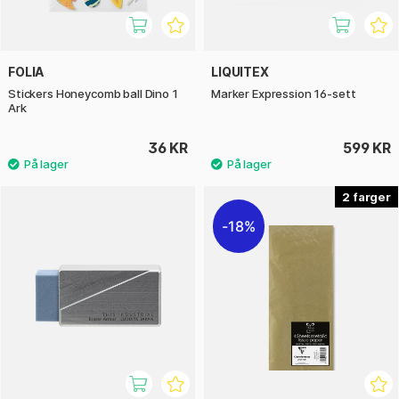
FOLIA
LIQUITEX
Stickers Honeycomb ball Dino 1
Marker Expression 16-sett
Ark
36 KR
599 KR
2
18%