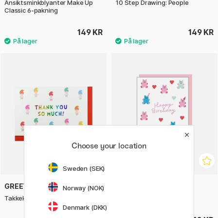
Ansiktsminkblyanter Make Up
10 Step Drawing: People
Classic 6-pakning
149 KR
149 KR
Choose your location
Sweden (SEK)
GREETING LIFE
GREETING LIFE
Norway (NOK)
Takkekort Trolls
Gratulasjonskort Bjørner
Denmark (DKK)