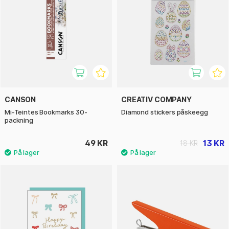
CANSON
CREATIV COMPANY
Mi-Teintes Bookmarks 30-
Diamond stickers påskeegg
packning
49 KR
13 KR
18 KR