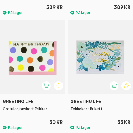
389 KR
389 KR
GREETING LIFE
GREETING LIFE
Gratulasjonskort Prikker
Takkekort Bukett
50 KR
55 KR