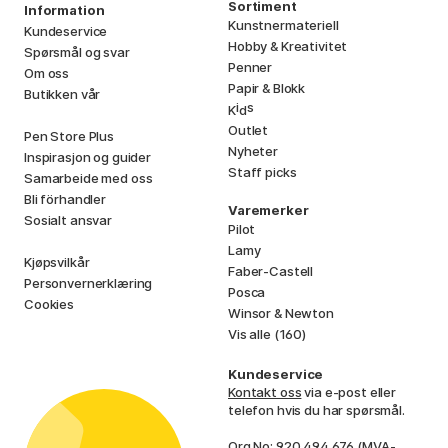
Sortiment
Information
Kunstnermateriell
Kundeservice
Hobby & Kreativitet
Spørsmål og svar
Penner
Om oss
Papir & Blokk
Butikken vår
i
s
K
d
Outlet
Pen Store Plus
Nyheter
Inspirasjon og guider
Staff picks
Samarbeide med oss
Bli förhandler
Varemerker
Sosialt ansvar
Pilot
Lamy
Kjøpsvilkår
Faber-Castell
Personvernerklæring
Posca
Cookies
Winsor & Newton
Vis alle (160)
Kundeservice
Kontakt oss
via e-post eller
telefon hvis du har spørsmål.
Org No: 920 494 676 (MVA-