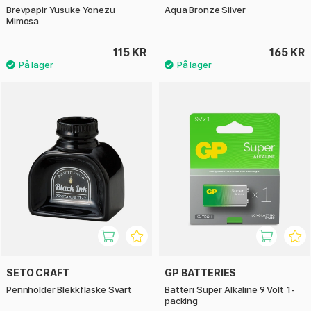
Brevpapir Yusuke Yonezu
Aqua Bronze Silver
Mimosa
115 KR
165 KR
SETO CRAFT
GP BATTERIES
Pennholder Blekkflaske Svart
Batteri Super Alkaline 9 Volt 1-
packing