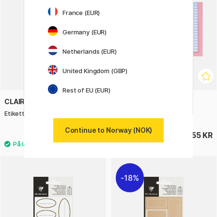
France (EUR)
Germany (EUR)
Netherlands (EUR)
United Kingdom (GBP)
Rest of EU (EUR)
CLAIREFONTAINE
GREETING LIFE
Etikett Glitter Sølv
Takkekort Thank You
Continue to Norway (NOK)
28 KR
55 KR
18%