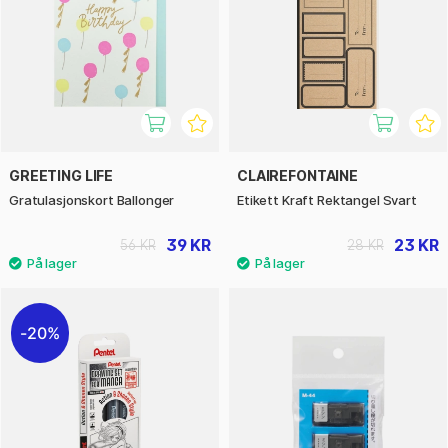
GREETING LIFE
CLAIREFONTAINE
Gratulasjonskort Ballonger
Etikett Kraft Rektangel Svart
39 KR
23 KR
56 KR
28 KR
20%