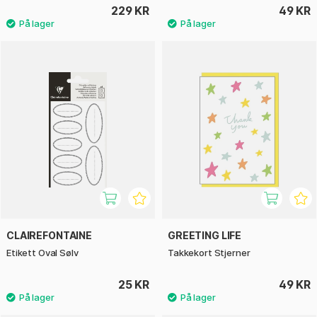
229 KR
49 KR
CLAIREFONTAINE
GREETING LIFE
Etikett Oval Sølv
Takkekort Stjerner
25 KR
49 KR