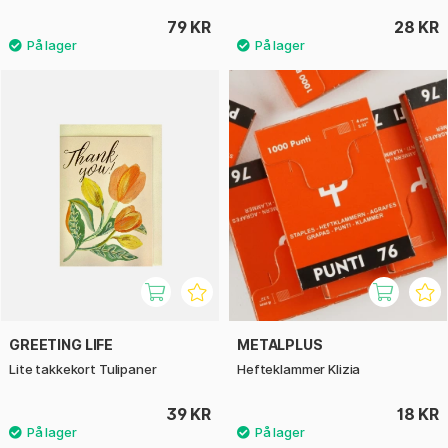
79 KR
28 KR
GREETING LIFE
METALPLUS
Lite takkekort Tulipaner
Hefteklammer Klizia
39 KR
18 KR