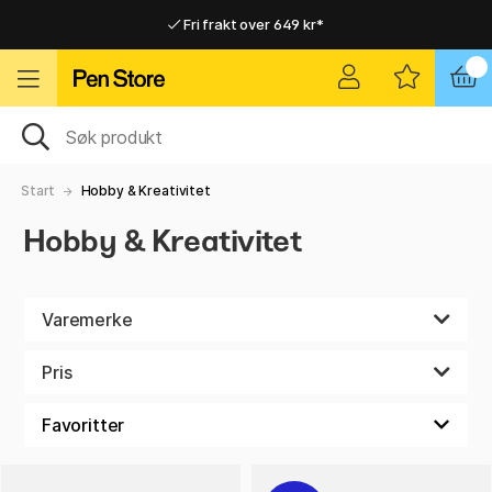
Fri frakt over 649 kr*
Raskt til dør eller utleveringssted
Raskt til dør eller utleveringssted
Fri frakt over 649 kr*
Start
Hobby & Kreativitet
Hobby & Kreativitet
Varemerke
Pris