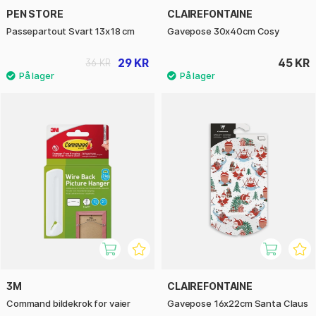
PEN STORE
CLAIREFONTAINE
Passepartout Svart 13x18 cm
Gavepose 30x40cm Cosy
29 KR
45 KR
36 KR
3M
CLAIREFONTAINE
Command bildekrok for vaier
Gavepose 16x22cm Santa Claus