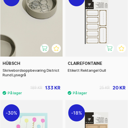
HÜBSCH
CLAIREFONTAINE
Skrivebordsoppbevaring District
Etikett Rektangel Gull
Rund Lysegrå
133 KR
20 KR
189 KR
25 KR
30%
18%