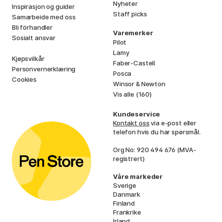
Nyheter
Inspirasjon og guider
Staff picks
Samarbeide med oss
Bli förhandler
Varemerker
Sosialt ansvar
Pilot
Lamy
Kjøpsvilkår
Faber-Castell
Personvernerklæring
Posca
Cookies
Winsor & Newton
Vis alle (160)
Kundeservice
Kontakt oss
via e-post eller
telefon hvis du har spørsmål.
Org No: 920 494 676 (MVA-
registrert)
Våre markeder
Sverige
Danmark
Finland
Frankrike
Irland