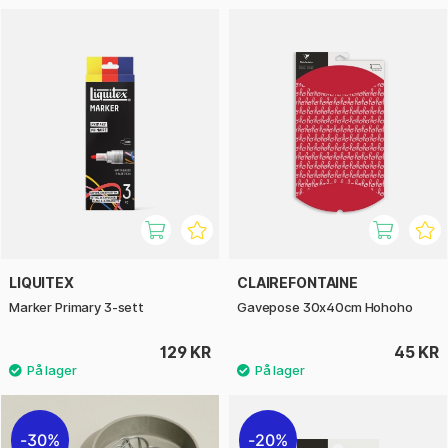
LIQUITEX
CLAIREFONTAINE
Marker Primary 3-sett
Gavepose 30x40cm Hohoho
129 KR
45 KR
30%
20%