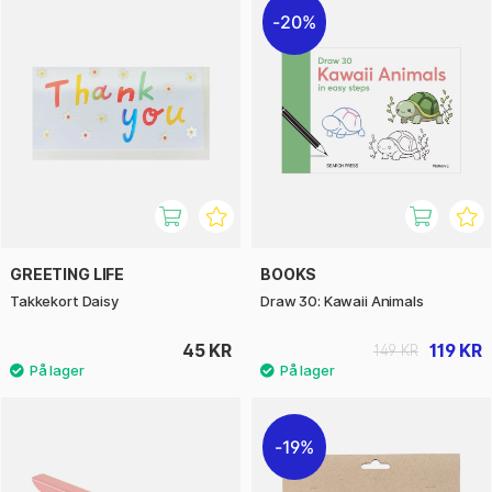
20%
GREETING LIFE
BOOKS
Takkekort Daisy
Draw 30: Kawaii Animals
45 KR
119 KR
149 KR
19%