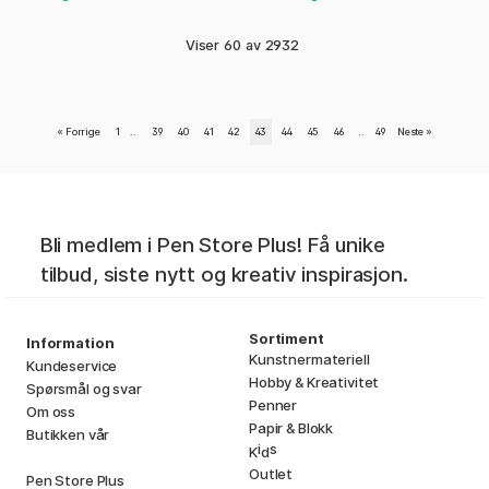
Viser
60
av
2932
«
Forrige
1
..
39
40
41
42
43
44
45
46
..
49
Neste
»
Bli medlem i Pen Store Plus! Få unike
tilbud, siste nytt og kreativ inspirasjon.
Sortiment
Information
Kunstnermateriell
Kundeservice
Hobby & Kreativitet
Spørsmål og svar
Penner
Om oss
Papir & Blokk
Butikken vår
i
s
K
d
Outlet
Pen Store Plus