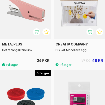
METALPLUS
CREATIV COMPANY
Heftetang Klizia Pink
DIY‑kit Modellere egg
269 KR
48 KR
59 KR
3