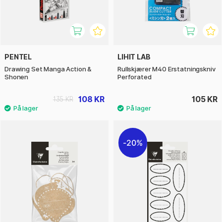
PENTEL
LIHIT LAB
Drawing Set Manga Action &
Rullskjærer M40 Erstatningskniv
Shonen
Perforated
108 KR
105 KR
135 KR
20%