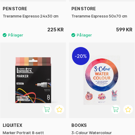
PEN STORE
PEN STORE
Treramme Espresso 24x30 cm
Treramme Espresso 50x70 cm
225 KR
599 KR
20%
LIQUITEX
BOOKS
Marker Portrait 8-sett
3-Colour Watercolour