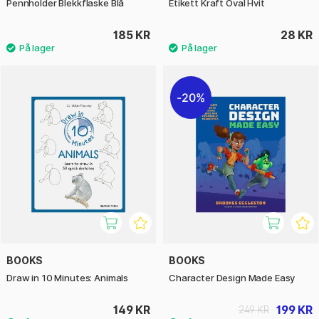
Pennholder Blekkflaske Blå
Etikett Kraft Oval Hvit
185 KR
28 KR
20%
BOOKS
BOOKS
Draw in 10 Minutes: Animals
Character Design Made Easy
149 KR
199 KR
249 KR