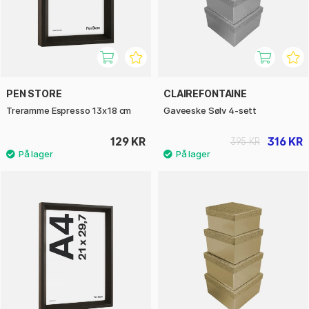
PEN STORE
CLAIREFONTAINE
Treramme Espresso 13x18 cm
Gaveeske Sølv 4-sett
129 KR
316 KR
395 KR