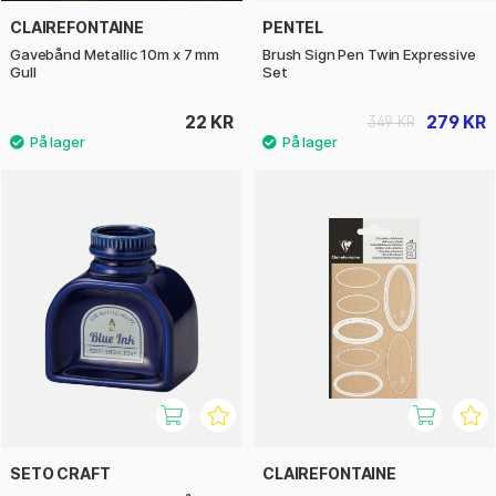
CLAIREFONTAINE
PENTEL
Gavebånd Metallic 10m x 7 mm
Brush Sign Pen Twin Expressive
Gull
Set
22 KR
279 KR
349 KR
SETO CRAFT
CLAIREFONTAINE