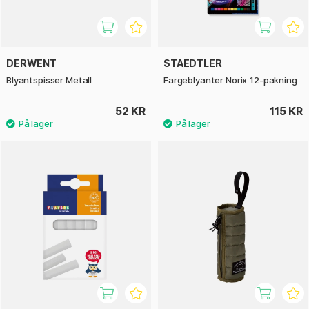
DERWENT
STAEDTLER
Blyantspisser Metall
Fargeblyanter Norix 12-pakning
52 KR
115 KR