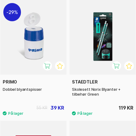
29%
PRIMO
STAEDTLER
Dobbel blyantspisser
Skolesett Norix Blyanter +
tilbehør Green
39 KR
119 KR
55 KR