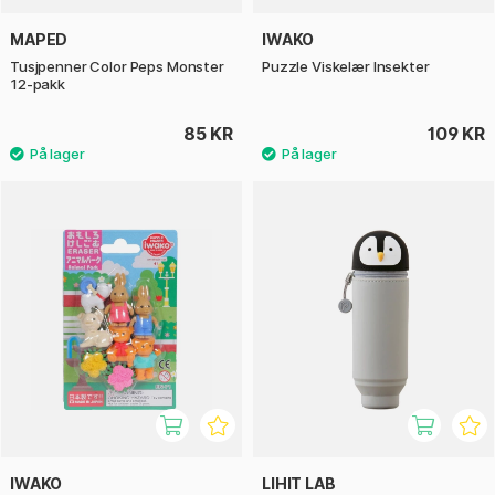
MAPED
IWAKO
Tusjpenner Color Peps Monster
Puzzle Viskelær Insekter
12-pakk
85 KR
109 KR
IWAKO
LIHIT LAB