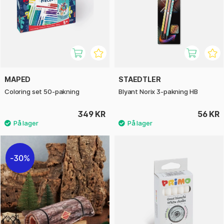
MAPED
STAEDTLER
Coloring set 50-pakning
Blyant Norix 3-pakning HB
349 KR
56 KR
30%