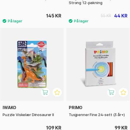
Strong 12-pakning
145 KR
44 KR
55 KR
IWAKO
PRIMO
Puzzle Viskelær Dinosaurer II
Tusjpenner Fine 24-sett (3 år+)
109 KR
99 KR