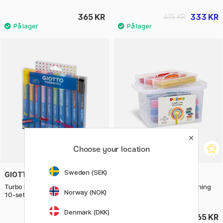
365 KR
333 KR
475 KR
Choose your location
Sweden (SEK)
GIOTTO
PRIMO
Turbo Pro Dual Tip Marker Pen
Voksstifter Skole 216-pakning
Norway (NOK)
10-sett
Denmark (DKK)
189 KR
765 KR