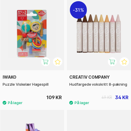
31%
IWAKO
CREATIV COMPANY
Puzzle Viskelær Hagespill
Hudfargede vokskritt 8-pakning
109 KR
34 KR
49 KR