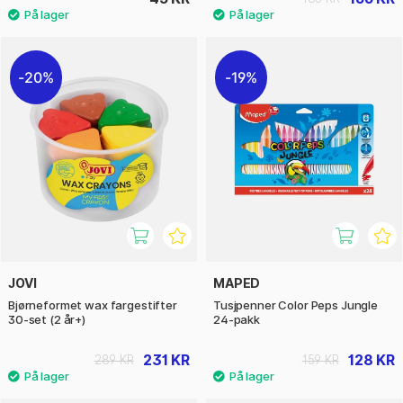
20%
19%
JOVI
MAPED
Bjørneformet wax fargestifter
Tusjpenner Color Peps Jungle
30-set (2 år+)
24-pakk
231 KR
128 KR
289 KR
159 KR