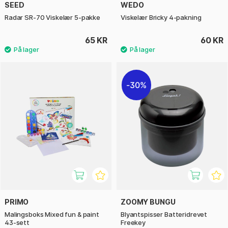
SEED
WEDO
Radar SR-70 Viskelær 5-pakke
Viskelær Bricky 4-pakning
65 KR
60 KR
30%
PRIMO
ZOOMY BUNGU
Malingsboks Mixed fun & paint
Blyantspisser Batteridrevet
43-sett
Freekey