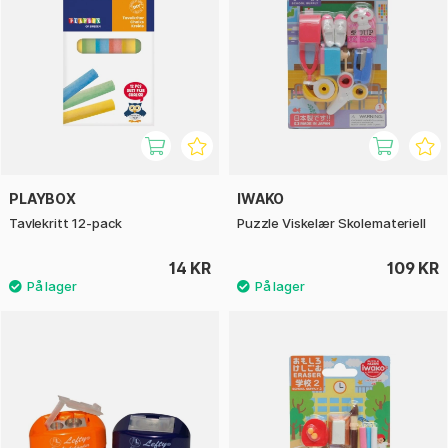
PLAYBOX
IWAKO
Tavlekritt 12-pack
Puzzle Viskelær Skolemateriell
14 KR
109 KR