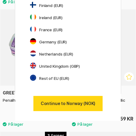
Finland (EUR)
Ireland (EUR)
France (EUR)
Germany (EUR)
Netherlands (EUR)
United Kingdom (GBP)
Rest of EU (EUR)
GREETING LIFE
LYRA
Penalhus Nice
Super Ferby 10-sett metallic
Continue to Norway (NOK)
(3+)
329 KR
359 KR
3