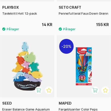
PLAYBOX
SETO CRAFT
Tavlekritt Hvit 12-pack
Pennefutteral Faux Down Grønn
14 KR
155 KR
20%
SEED
MAPED
Eraser Balance Game Aquarium
Fargeblyanter Color Peps