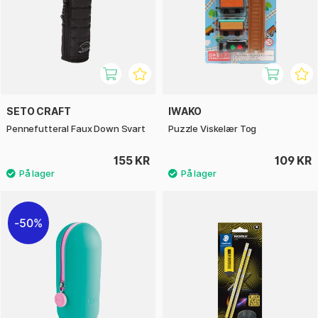
SETO CRAFT
IWAKO
Pennefutteral Faux Down Svart
Puzzle Viskelær Tog
155 KR
109 KR
50%