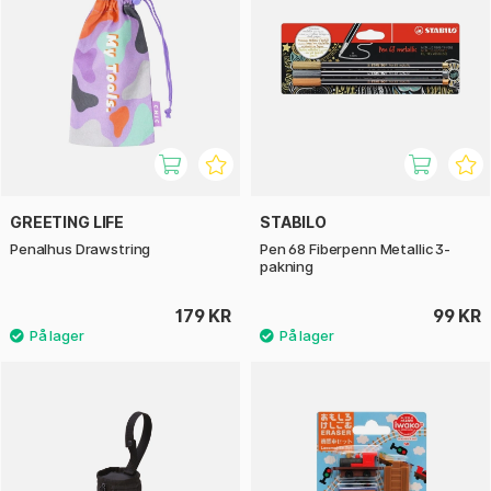
GREETING LIFE
STABILO
Penalhus Drawstring
Pen 68 Fiberpenn Metallic 3-
pakning
179 KR
99 KR