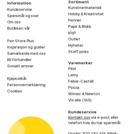
Sortiment
Information
Kunstnermateriell
Kundeservice
Hobby & Kreativitet
Spørsmål og svar
Penner
Om oss
Papir & Blokk
Butikken vår
i
s
K
d
Outlet
Pen Store Plus
Nyheter
Inspirasjon og guider
Staff picks
Samarbeide med oss
Bli förhandler
Varemerker
Sosialt ansvar
Pilot
Lamy
Kjøpsvilkår
Faber-Castell
Personvernerklæring
Posca
Cookies
Winsor & Newton
Vis alle (160)
Kundeservice
Kontakt oss
via e-post eller
telefon hvis du har spørsmål.
Org No: 920 494 676 (MVA-