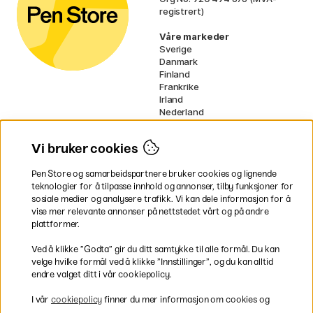
registrert)
Våre markeder
Sverige
Danmark
Finland
Frankrike
Irland
Nederland
Tyskland
UK
Vi bruker cookies
EU
Pen Store og samarbeidspartnere bruker cookies og lignende
* Spesifikke
fraktvilkår
gjelder for
teknologier for å tilpasse innhold og annonser, tilby funksjoner for
voluminøse varer.
sosiale medier og analysere trafikk. Vi kan dele informasjon for å
vise mer relevante annonser på nettstedet vårt og på andre
Betal enkelt
plattformer.
Ved å klikke ”Godta” gir du ditt samtykke til alle formål. Du kan
velge hvilke formål ved å klikke ”Innstillinger”, og du kan alltid
endre valget ditt i vår cookiepolicy.
Rask og smidig levering
I vår
cookiepolicy
finner du mer informasjon om cookies og