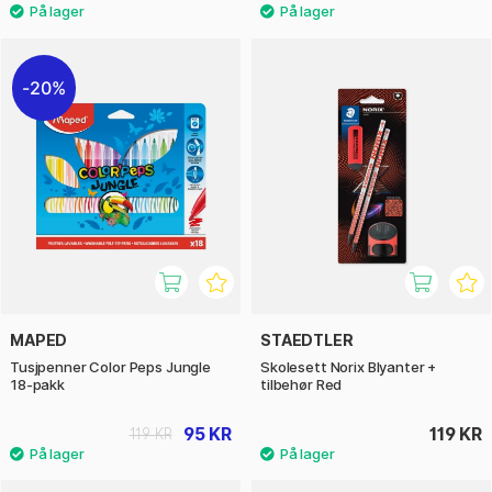
20%
MAPED
STAEDTLER
Tusjpenner Color Peps Jungle
Skolesett Norix Blyanter +
18-pakk
tilbehør Red
95 KR
119 KR
119 KR