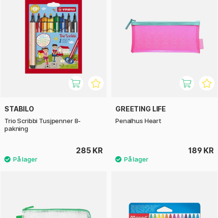
STABILO
GREETING LIFE
Trio Scribbi Tusjpenner 8-
Penalhus Heart
pakning
285 KR
189 KR