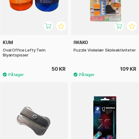
KUM
IWAKO
Oval Office Lefty Twin
Puzzle Viskelær Skoleaktiviteter
Blyantspisser
50 KR
109 KR