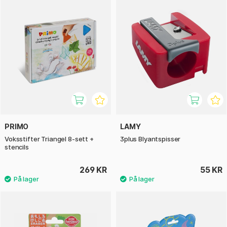
PRIMO
LAMY
Voksstifter Triangel 8-sett +
3plus Blyantspisser
stencils
269 KR
55 KR