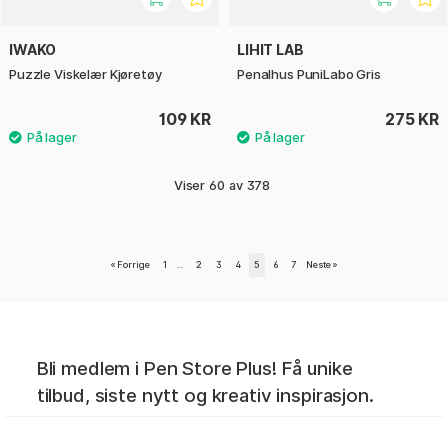
IWAKO
LIHIT LAB
Puzzle Viskelær Kjøretøy
Penalhus PuniLabo Gris
109 KR
275 KR
Viser
60
av
378
«
Forrige
1
..
2
3
4
5
6
7
Neste
»
Bli medlem i Pen Store Plus! Få unike
tilbud, siste nytt og kreativ inspirasjon.