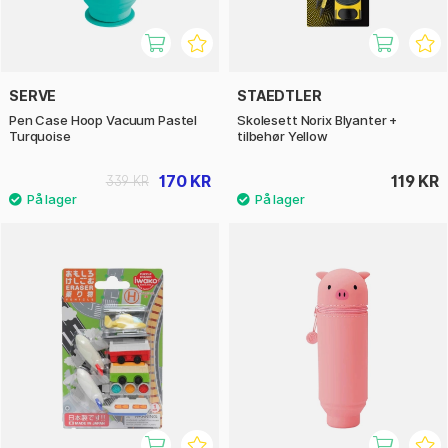
SERVE
STAEDTLER
Pen Case Hoop Vacuum Pastel
Skolesett Norix Blyanter +
Turquoise
tilbehør Yellow
170 KR
119 KR
339 KR