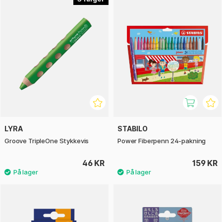
LYRA
STABILO
Groove TripleOne Stykkevis
Power Fiberpenn 24-pakning
46 KR
159 KR