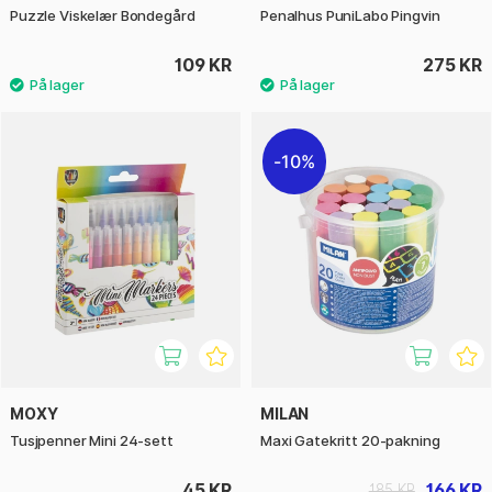
Puzzle Viskelær Bondegård
Penalhus PuniLabo Pingvin
109 KR
275 KR
10%
MOXY
MILAN
Tusjpenner Mini 24-sett
Maxi Gatekritt 20-pakning
45 KR
166 KR
185 KR