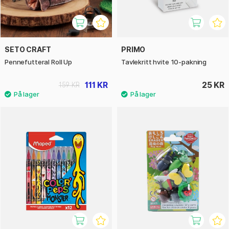
SETO CRAFT
PRIMO
Pennefutteral Roll Up
Tavlekritt hvite 10-pakning
111 KR
25 KR
159 KR