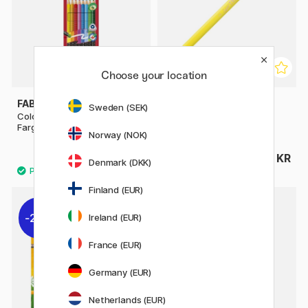
Choose your location
FABER-CASTELL
LYRA
Sweden (SEK)
Colour Grip Erasable
Super Ferby
Fargeblyanter - Set of 10
Norway (NOK)
148 KR
34 KR
185 KR
Denmark (DKK)
Finland (EUR)
20%
20%
Ireland (EUR)
France (EUR)
Germany (EUR)
Netherlands (EUR)