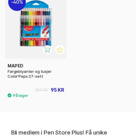
40%
MAPED
Fargeblyanter og tusjer
Color’Peps 27-sett
95 KR
159 KR
Bli medlem i Pen Store Plus! Få unike