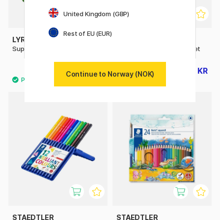
United Kingdom (GBP)
Rest of EU (EUR)
LYRA
GIOTTO
Super Ferby 18-set
Be-bè Fargeblyanter 12-set
473 KR
184 KR
590 KR
229 KR
Continue to Norway (NOK)
STAEDTLER
STAEDTLER