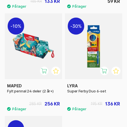
133 KR
59 KR
165 KR
10%
30%
MAPED
LYRA
Fylt pennal 24 deler (2 år+)
Super Ferby Duo 6-set
256 KR
136 KR
285 KR
195 KR