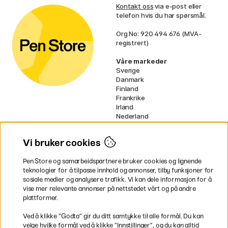
Kontakt oss
via e-post eller
telefon hvis du har spørsmål.
Org No: 920 494 676 (MVA-
registrert)
Våre markeder
Sverige
Danmark
Finland
Frankrike
Irland
Nederland
Tyskland
UK
Vi bruker cookies
EU
Pen Store og samarbeidspartnere bruker cookies og lignende
* Spesifikke
fraktvilkår
gjelder for
teknologier for å tilpasse innhold og annonser, tilby funksjoner for
voluminøse varer.
sosiale medier og analysere trafikk. Vi kan dele informasjon for å
vise mer relevante annonser på nettstedet vårt og på andre
Betal enkelt
plattformer.
Ved å klikke ”Godta” gir du ditt samtykke til alle formål. Du kan
velge hvilke formål ved å klikke ”Innstillinger”, og du kan alltid