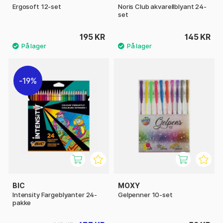
Ergosoft 12-set
Noris Club akvarellblyant 24-
set
195 KR
145 KR
19%
BIC
MOXY
Intensity Fargeblyanter 24-
Gelpenner 10-set
pakke