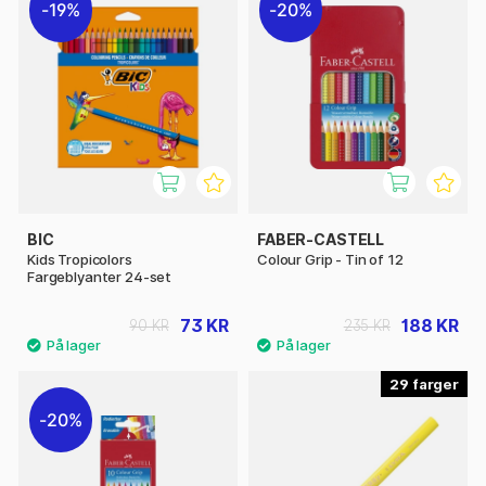
19%
20%
BIC
FABER-CASTELL
Kids Tropicolors
Colour Grip - Tin of 12
Fargeblyanter 24-set
73 KR
188 KR
90 KR
235 KR
29
20%