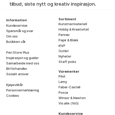
tilbud, siste nytt og kreativ inspirasjon.
Sortiment
Information
Kunstnermateriell
Kundeservice
Hobby & Kreativitet
Spørsmål og svar
Penner
Om oss
Papir & Blokk
Butikken vår
i
s
K
d
Outlet
Pen Store Plus
Nyheter
Inspirasjon og guider
Staff picks
Samarbeide med oss
Bli förhandler
Varemerker
Sosialt ansvar
Pilot
Lamy
Kjøpsvilkår
Faber-Castell
Personvernerklæring
Posca
Cookies
Winsor & Newton
Vis alle (160)
Kundeservice