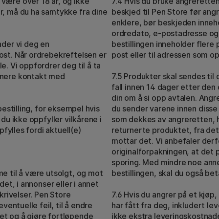
være over 18 år, og ikke
7.4 Hvis du bruke angreretten
r, må du ha samtykke fra dine
beskjed til Pen Store før angr
enklere, bør beskjeden inne
ordredato, e-postadresse og
nder vi deg en
bestillingen inneholder flere
ost. Når ordrebekreftelsen er
post eller til adressen som o
e. Vi oppfordrer deg til å ta
enere kontakt med
7.5 Produkter skal sendes til 
fall innen 14 dager etter de
din om å si opp avtalen. Angr
bestilling, for eksempel hvis
du sender varene innen disse
 du ikke oppfyller vilkårene i
som dekkes av angreretten, ha
pfylles fordi aktuell(e)
returnerte produktet, fra det 
mottar det. Vi anbefaler derf
originalforpakningen, at det
sporing. Med mindre noe anne
me til å være utsolgt, og mot
bestillingen, skal du også be
det, i annonser eller i annet
rivelser. Pen Store
7.6 Hvis du angrer på et kjøp, 
eventuelle feil, til å endre
har fått fra deg, inkludert l
et og å gjøre fortløpende
ikke ekstra leveringskostnade