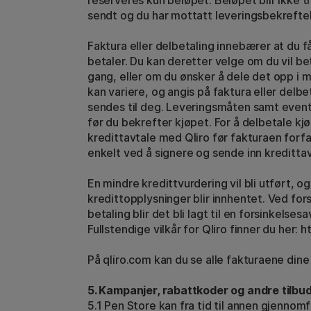
reserveres kun beløpet. Beløpet blir ikke tr
sendt og du har mottatt leveringsbekrefte
Faktura eller delbetaling innebærer at du f
betaler. Du kan deretter velge om du vil b
gang, eller om du ønsker å dele det opp i m
kan variere, og angis på faktura eller delb
sendes til deg. Leveringsmåten samt eventu
før du bekrefter kjøpet. For å delbetale kj
kredittavtale med Qliro før fakturaen forfal
enkelt ved å signere og sende inn kredittav
En mindre kredittvurdering vil bli utført, o
kredittopplysninger blir innhentet. Ved for
betaling blir det bli lagt til en forsinkelse
Fullstendige vilkår for Qliro finner du her: h
På qliro.com kan du se alle fakturaene dine 
5. Kampanjer, rabattkoder og andre tilbu
5.1 Pen Store kan fra tid til annen gjenno