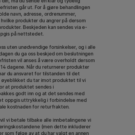
 din, må du sende en klar og tydelig
efristen går ut. For å gjøre behandlingen
holde navn, adresse, ordrenummer,
 hvilke produkter du angrer på dersom
 produkter. Beskjeden kan sendes via e-
ppgis på nettstedet.
oss uten unødvendige forsinkelser, og i alle
n dagen du ga oss beskjed om beslutningen
efristen vil anses å være overholdt dersom
 14 dagene. Når du returnerer produkter
r du ansvaret for tilstanden til det
øyeblikket du tar imot produktet til vi
or at produktet sendes i
 pakkes godt inn og at det sendes med
t oppgis uttrykkelig i forbindelse med
tale kostnaden for returfrakten.
vil vi betale tilbake alle innbetalingene vi
everingskostandene (men dette inkluderer
r som følge av at du har valgt en annen