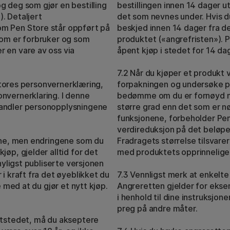
g deg som gjør en bestilling
bestillingen innen 14 dager 
. Detaljert
det som nevnes under. Hvis du
om Pen Store står oppført på
beskjed innen 14 dager fra de
som er forbruker og som
produktet («angrefristen»).
 en vare av oss via
åpent kjøp i stedet for 14 da
7.2 Når du kjøper et produkt v
n Stores personvernerklæring,
forpakningen og undersøke pr
onvernerklaring
. I denne
bedømme om du er fornøyd me
handler personopplysningene
større grad enn det som er n
funksjonene, forbeholder Pen 
verdireduksjon på det beløpet
rene, men endringene som du
Fradragets størrelse tilsvar
jøp, gjelder alltid for det
med produktets opprinnelige 
 nyligst publiserte versjonen
 i kraft fra det øyeblikket du
7.3 Vennligst merk at enkelt
e med at du gjør et nytt kjøp.
Angreretten gjelder for eksem
i henhold til dine instruksjone
preg på andre måter.
ettstedet, må du akseptere