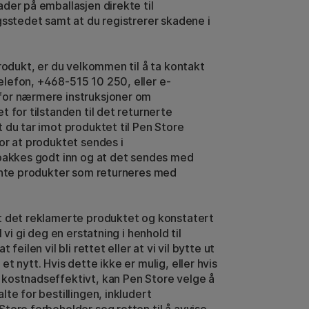
der på emballasjen direkte til
gsstedet samt at du registrerer skadene i
produkt, er du velkommen til å ta kontakt
lefon, +468-515 10 250, eller e-
 for nærmere instruksjoner om
t for tilstanden til det returnerte
 du tar imot produktet til Pen Store
or at produktet sendes i
 pakkes godt inn og at det sendes med
hente produkter som returneres med
t det reklamerte produktet og konstatert
 vi gi deg en erstatning i henhold til
feilen vil bli rettet eller at vi vil bytte ut
t nytt. Hvis dette ikke er mulig, eller hvis
kostnadseffektivt, kan Pen Store velge å
te for bestillingen, inkludert