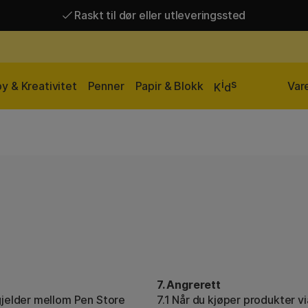
Raskt til dør eller utleveringssted
Raskt til dør eller utleveringssted
Fri frakt over 649 kr*
i
s
y & Kreativitet
Penner
Papir & Blokk
Var
K
d
7. Angrerett
 gjelder mellom Pen Store
7.1 Når du kjøper produkter vi