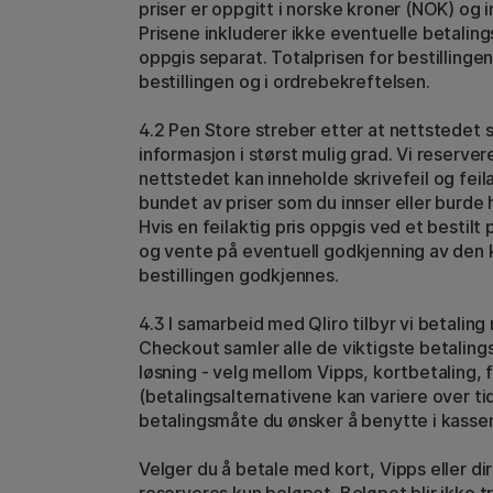
priser er oppgitt i norske kroner (NOK) og 
Prisene inkluderer ikke eventuelle betaling
oppgis separat. Totalprisen for bestillingen 
bestillingen og i ordrebekreftelsen.
4.2 Pen Store streber etter at nettstedet 
informasjon i størst mulig grad. Vi reservere
nettstedet kan inneholde skrivefeil og feila
bundet av priser som du innser eller burde h
Hvis en feilaktig pris oppgis ved et bestilt 
og vente på eventuell godkjenning av den k
bestillingen godkjennes.
4.3 I samarbeid med Qliro tilbyr vi betalin
Checkout samler alle de viktigste betalin
løsning - velg mellom Vipps, kortbetaling, f
(betalingsalternativene kan variere over t
betalingsmåte du ønsker å benytte i kassen
Velger du å betale med kort, Vipps eller di