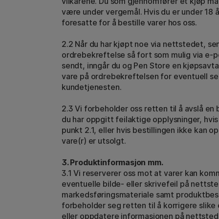
vilkårene. Du som gjennomfører et kjøp må 
være under vergemål. Hvis du er under 18 å
foresatte for å bestille varer hos oss.
2.2 Når du har kjøpt noe via nettstedet, se
ordrebekreftelse så fort som mulig via e-p
sendt, inngår du og Pen Store en kjøpsavtal
vare på ordrebekreftelsen for eventuell s
kundetjenesten.
2.3 Vi forbeholder oss retten til å avslå en 
du har oppgitt feilaktige opplysninger, hvis
punkt 2.1, eller hvis bestillingen ikke kan op
vare(r) er utsolgt.
3. Produktinformasjon mm.
3.1 Vi reserverer oss mot at varer kan kom
eventuelle bilde- eller skrivefeil på nettste
markedsføringsmateriale samt produktbesk
forbeholder seg retten til å korrigere slike 
eller oppdatere informasjonen på nettsted