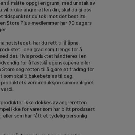
uten å måtte oppgi en grunn, med unntak av
 vil bruke angreretten din, skal du gi oss
t tidspunktet du tok imot det bestilte
 Pen Store Plus-medlemmer har 90 dagers
ger.
ia nettstedet, har du rett til å åpne
oduktet i den grad som trengs for å
d det. Hvis produktet håndteres i en
ødvendig for å fastslå egenskapene eller
Store seg retten til å gjøre et fradrag for
 som skal tilbakebetales til deg.
er produktets verdireduksjon sammenlignet
verdi.
e produkter ikke dekkes av angreretten.
pel ikke for varer som har blitt produsert
r, eller som har fått et tydelig personlig