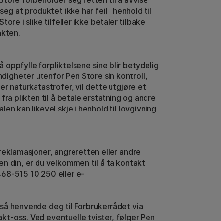
tore forbeholder seg retten til å avvise
seg at produktet ikke har feil i henhold til
ore i slike tilfeller ikke betaler tilbake
akten.
 å oppfylle forpliktelsene sine blir betydelig
gheter utenfor Pen Store sin kontroll,
er naturkatastrofer, vil dette utgjøre et
fra plikten til å betale erstatning og andre
en kan likevel skje i henhold til lovgivning
reklamasjoner, angreretten eller andre
n din, er du velkommen til å ta kontakt
68-515 10 250 eller e-
så henvende deg til Forbrukerrådet via
t-oss. Ved eventuelle tvister, følger Pen