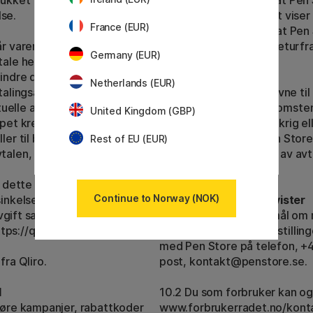
ukket før bestillingen din er
returkostnaden. Merk at Pen S
lse.
en reklamasjon hvis det viser 
France (EUR)
France (EUR)
gjeldende lovverk, og at Pen St
år varene hjem til deg før du
eventuelle utlegg for returfr
Germany (EUR)
Germany (EUR)
etale hele beløpet med en
indre deler. Forfallsdatoen
9. Force Majeure
Netherlands (EUR)
Netherlands (EUR)
etalingsanvisningen som
9.1 Hvis Pen Store sin evne til
elle avgifter vises i kassen
hemmet som følge av omstendi
UK (GBP)
United Kingdom (GBP)
øpet kreves at du inngår en
som for eksempel ved krig ell
ler til betaling. Dette gjør du
grunnlag som fritar Pen Store 
Rest of EU (EUR)
Rest of EU (EUR)
talen, se qliro.com.
sanksjoner. Oppheving av avtal
innen forbrukervern.
g dette innebærer at dine
Continue to Norway (NOK)
sinkelser eller manglende
10. Gjeldende lov og tvister
savgift samt forsinkelsesrenter.
10.1 Hvis du har spørsmål om 
ttps://qliro.com
spørsmål angående bestillinge
med Pen Store på telefon, +4
fra Qliro.
post,
kontakt@penstore.se.
d
10.2 Du som forbruker kan og
mføre kampanjer, rabattkoder
www.forbrukerradet.no/kontak