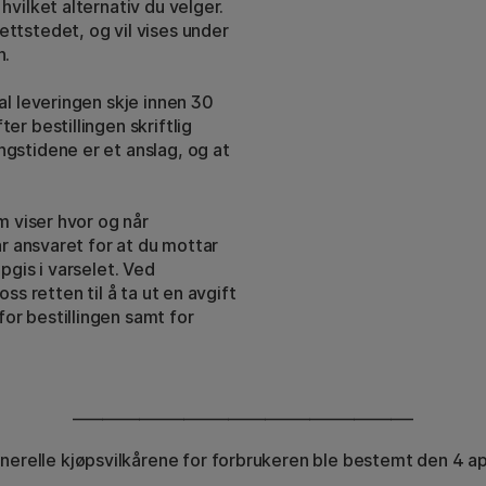
hvilket alternativ du velger.
ttstedet, og vil vises under
n.
al leveringen skje innen 30
er bestillingen skriftlig
gstidene er et anslag, og at
m viser hvor og når
ar ansvaret for at du mottar
pgis i varselet. Ved
ss retten til å ta ut en avgift
or bestillingen samt for
______________________________________________
nerelle kjøpsvilkårene for forbrukeren ble bestemt den 4 ap