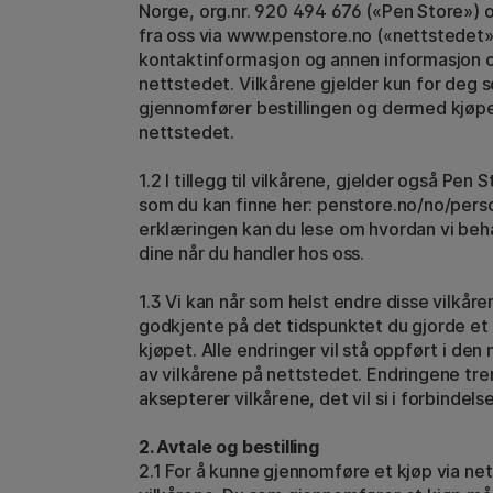
Norge, org.nr. 920 494 676 («Pen Store») o
fra oss via www.penstore.no («nettstedet»)
kontaktinformasjon og annen informasjon 
nettstedet. Vilkårene gjelder kun for deg 
gjennomfører bestillingen og dermed kjøper
nettstedet.
1.2 I tillegg til vilkårene, gjelder også Pe
som du kan finne her:
penstore.no/no/pers
erklæringen kan du lese om hvordan vi be
dine når du handler hos oss.
1.3 Vi kan når som helst endre disse vilkå
godkjente på det tidspunktet du gjorde et k
kjøpet. Alle endringer vil stå oppført i den
av vilkårene på nettstedet. Endringene trer
aksepterer vilkårene, det vil si i forbindels
2. Avtale og bestilling
2.1 For å kunne gjennomføre et kjøp via n