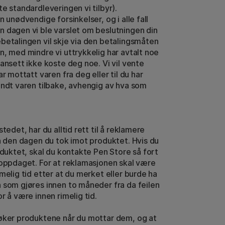
e standardleveringen vi tilbyr).
n unødvendige forsinkelser, og i alle fall
n dagen vi ble varslet om beslutningen din
betalingen vil skje via den betalingsmåten
n, med mindre vi uttrykkelig har avtalt noe
uansett ikke koste deg noe. Vi vil vente
ar mottatt varen fra deg eller til du har
endt varen tilbake, avhengig av hva som
tedet, har du alltid rett til å reklamere
ra den dagen du tok imot produktet. Hvis du
oduktet, skal du kontakte Pen Store så fort
 oppdaget. For at reklamasjonen skal være
melig tid etter at du merket eller burde ha
 som gjøres innen to måneder fra da feilen
r å være innen rimelig tid.
søker produktene når du mottar dem, og at