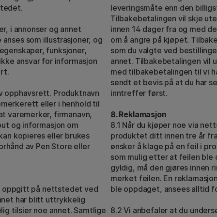
tedet.
leveringsmåte enn den billigst
Tilbakebetalingen vil skje ute
er, i annonser og annet
innen 14 dager fra og med de
anses som illustrasjoner, og
om å angre på kjøpet. Tilbake
 egenskaper, funksjoner,
som du valgte ved bestillinge
ikke ansvar for informasjon
annet. Tilbakebetalingen vil 
rt.
med tilbakebetalingen til vi h
sendt et bevis på at du har s
av opphavsrett. Produktnavn
inntreffer først.
erkerett eller i henhold til
at varemerker, firmanavn,
8. Reklamasjon
yout og informasjon om
8.1 Når du kjøper noe via netts
kan kopieres eller brukes
produktet ditt innen tre år f
forhånd av Pen Store eller
ønsker å klage på en feil i pr
som mulig etter at feilen ble
gyldig, må den gjøres innen ri
merket feilen. En reklamasjon
li oppgitt på nettstedet ved
ble oppdaget, ansees alltid fo
net har blitt uttrykkelig
ig tilsier noe annet. Samtlige
8.2 Vi anbefaler at du under