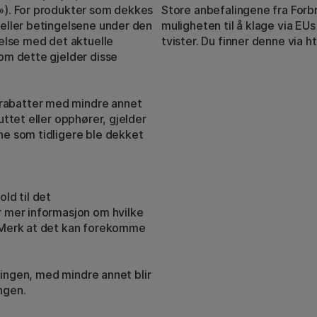
d»). For produkter som dekkes
Store anbefalingene fra Forb
n eller betingelsene under den
muligheten til å klage via EU
else med det aktuelle
tvister. Du finner denne via 
nom dette gjelder disse
 rabatter med mindre annet
luttet eller opphører, gjelder
ene som tidligere ble dekket
old til det
er mer informasjon om hvilke
t. Merk at det kan forekomme
illingen, med mindre annet blir
ngen.