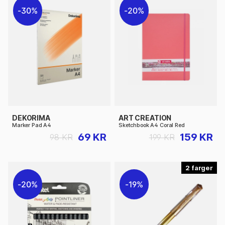
30%
20%
DEKORIMA
ART CREATION
Marker Pad A4
Sketchbook A4 Coral Red
69 KR
159 KR
98 KR
199 KR
2
20%
19%