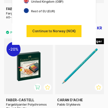
United Kingdom (GBP)
FABER-CASTELL
FABER-CASTELL
Rest of EU (EUR)
Fargeblyanter Polychromos
Polychromos stykkevis
60-set
1313 KR
25 KR
1459 KR
32 KR
Continue to Norway (NOK)
120
20%
FABER-CASTELL
CARAN D'ACHE
Fargeblyanter Polychromos
Pablo Stykkevis