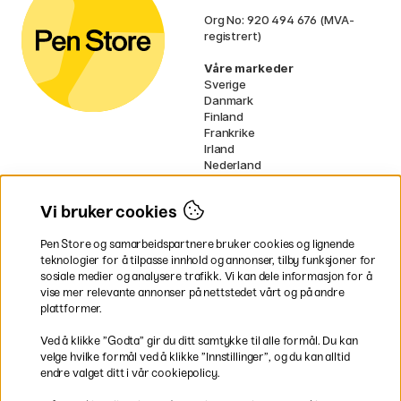
Org No: 920 494 676 (MVA-
registrert)
Våre markeder
Sverige
Danmark
Finland
Frankrike
Irland
Nederland
Tyskland
UK
Vi bruker cookies
EU
Pen Store og samarbeidspartnere bruker cookies og lignende
* Spesifikke
fraktvilkår
gjelder for
teknologier for å tilpasse innhold og annonser, tilby funksjoner for
voluminøse varer.
sosiale medier og analysere trafikk. Vi kan dele informasjon for å
vise mer relevante annonser på nettstedet vårt og på andre
Betal enkelt
plattformer.
Ved å klikke ”Godta” gir du ditt samtykke til alle formål. Du kan
velge hvilke formål ved å klikke ”Innstillinger”, og du kan alltid
endre valget ditt i vår cookiepolicy.