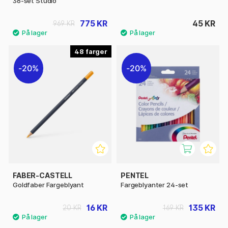
36-set Studio
775 KR
45 KR
969 KR
48
20%
20%
FABER-CASTELL
PENTEL
Goldfaber Fargeblyant
Fargeblyanter 24-set
16 KR
135 KR
20 KR
169 KR