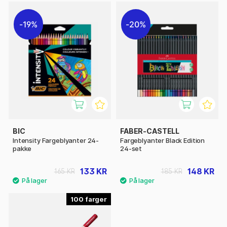
19%
20%
BIC
FABER-CASTELL
Intensity Fargeblyanter 24-
Fargeblyanter Black Edition
pakke
24-set
133 KR
148 KR
165 KR
185 KR
100