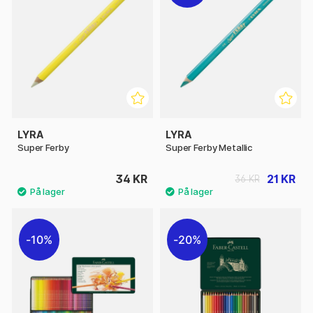
LYRA
LYRA
Super Ferby
Super Ferby Metallic
34 KR
21 KR
36 KR
10%
20%