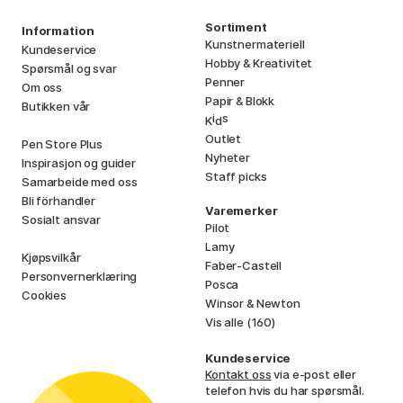
Sortiment
Information
Kunstnermateriell
Kundeservice
Hobby & Kreativitet
Spørsmål og svar
Penner
Om oss
Papir & Blokk
Butikken vår
i
s
K
d
Outlet
Pen Store Plus
Nyheter
Inspirasjon og guider
Staff picks
Samarbeide med oss
Bli förhandler
Varemerker
Sosialt ansvar
Pilot
Lamy
Kjøpsvilkår
Faber-Castell
Personvernerklæring
Posca
Cookies
Winsor & Newton
Vis alle (160)
Kundeservice
Kontakt oss
via e-post eller
telefon hvis du har spørsmål.