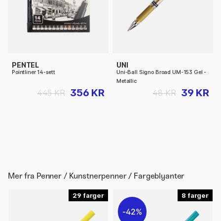
PENTEL
UNI
Pointliner 14-sett
Uni-Ball Signo Broad UM-153 Gel -
Metallic
356 KR
39 KR
445 KR
48 KR
Mer fra
Penner / Kunstnerpenner / Fargeblyanter
29
8
42%