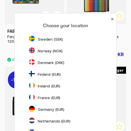
Choose your location
FABER-CASTELL
FABER-CASTELL
Fargeblyanter Polychromos
Fargeblyanter Polychromos
Sweden (SEK)
120-set
24-set
Norway (NOK)
2429 KR
488 KR
2699 KR
609 KR
Denmark (DKK)
120
Finland (EUR)
10%
Ireland (EUR)
France (EUR)
Germany (EUR)
Netherlands (EUR)