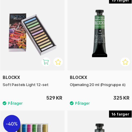
15
BLOCKX
BLOCKX
Soft Pastels Light 12-set
Oljemaling 20 ml (Prisgruppe 6)
529 KR
325 KR
16
40%