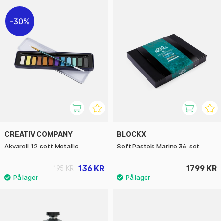
30%
CREATIV COMPANY
BLOCKX
Akvarell 12-sett Metallic
Soft Pastels Marine 36-set
136 KR
1799 KR
195 KR