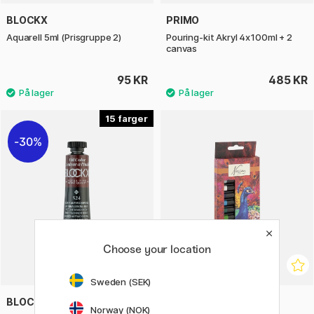
BLOCKX
PRIMO
Aquarell 5ml (Prisgruppe 2)
Pouring-kit Akryl 4x100ml + 2
canvas
95 KR
485 KR
15
30%
Choose your location
Sweden (SEK)
BLOCKX
NASSAU FINE ART
Norway (NOK)