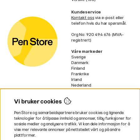
Kundeservice
Kontakt oss
via e-post eller
telefon hvis du har spørsmål.
Org No: 920 494 676 (MVA-
registrert)
Våre markeder
Sverige
Danmark
Finland
Frankrike
Irland
Nederland
Tyskland
UK
Vi bruker cookies
EU
Pen Store og samarbeidspartnere bruker cookies og lignende
* Spesifikke
fraktvilkår
gjelder for
teknologier for å tilpasse innhold og annonser, tilby funksjoner for
voluminøse varer.
sosiale medier og analysere trafikk. Vi kan dele informasjon for å
vise mer relevante annonser på nettstedet vårt og på andre
Betal enkelt
plattformer.