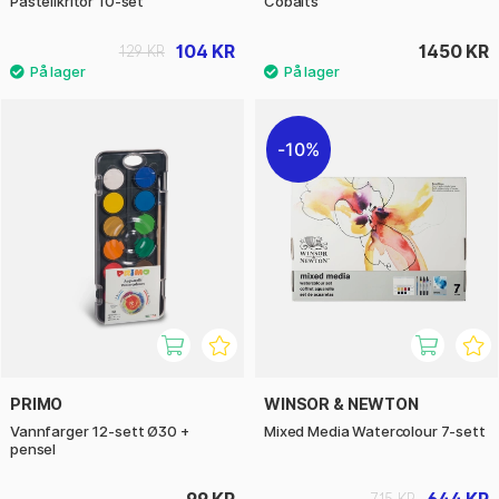
Pastellkritor 10-set
Cobalts
104 KR
1450 KR
129 KR
10%
PRIMO
WINSOR & NEWTON
Vannfarger 12-sett Ø30 +
Mixed Media Watercolour 7-sett
pensel