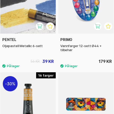
PENTEL
PRIMO
Oljepastell Metallic 6-sett
Vannfarger 12-sett Ø44 +
tilbehør
39 KR
179 KR
56 KR
16
30%