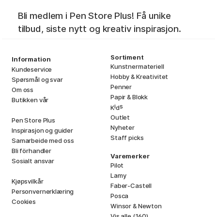
Bli medlem i Pen Store Plus! Få unike
tilbud, siste nytt og kreativ inspirasjon.
Sortiment
Information
Kunstnermateriell
Kundeservice
Hobby & Kreativitet
Spørsmål og svar
Penner
Om oss
Papir & Blokk
Butikken vår
i
s
K
d
Outlet
Pen Store Plus
Nyheter
Inspirasjon og guider
Staff picks
Samarbeide med oss
Bli förhandler
Varemerker
Sosialt ansvar
Pilot
Lamy
Kjøpsvilkår
Faber-Castell
Personvernerklæring
Posca
Cookies
Winsor & Newton
Vis alle (160)