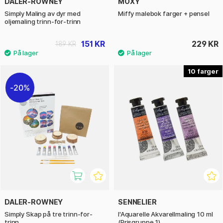
DALER-ROWNEY
MOXY
Simply Maling av dyr med
Miffy malebok farger + pensel
oljemaling trinn-for-trinn
151 KR
229 KR
189 KR
10
20%
DALER-ROWNEY
SENNELIER
Simply Skap på tre trinn-for-
l'Aquarelle Akvarellmaling 10 ml
trinn
(Prisgruppe 1)