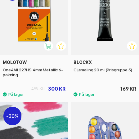
MOLOTOW
BLOCKX
One4All 227HS 4mm Metallic 6-
Oljemaling 20 ml (Prisgruppe 3)
pakning
300 KR
169 KR
499 KR
30%