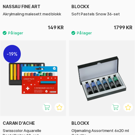
NASSAU FINE ART
BLOCKX
Akrylmaling malesett med blokk
Soft Pastels Snow 36-set
149 KR
1799 KR
19%
CARAN D'ACHE
BLOCKX
Swisscolor Aquarelle
Oljemaling Assortment 6x20 ml