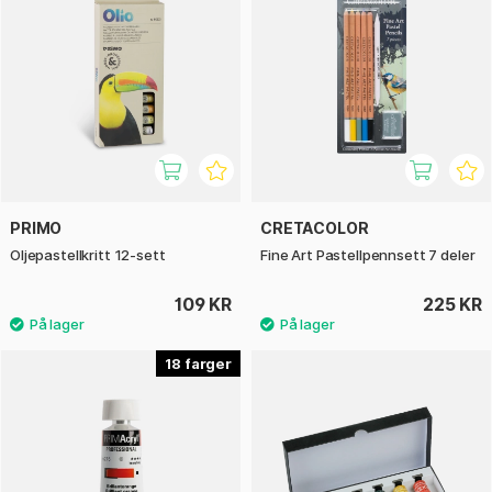
PRIMO
CRETACOLOR
Oljepastellkritt 12-sett
Fine Art Pastellpennsett 7 deler
109 KR
225 KR
18