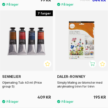
99 KR
644 KR
715 KR
7
SENNELIER
DALER-ROWNEY
Oljemaling Tub 40 ml (Price
Simply Maling av blomster med
group 5)
akrylmaling trinn for trinn
409 KR
195 KR