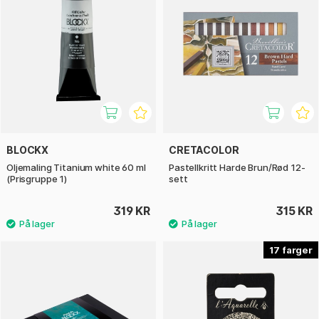
BLOCKX
CRETACOLOR
Oljemaling Titanium white 60 ml
Pastellkritt Harde Brun/Rød 12-
(Prisgruppe 1)
sett
319 KR
315 KR
17