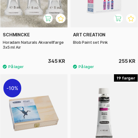
SCHMINCKE
ART CREATION
Horadam Naturals Akvarellfarge
Blob Paint set Pink
3x5 ml Air
345 KR
255 KR
19
10%