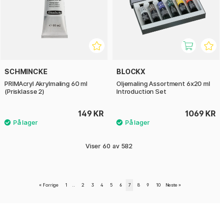
SCHMINCKE
BLOCKX
PRIMAcryl Akrylmaling 60 ml
Oljemaling Assortment 6x20 ml
(Prisklasse 2)
Introduction Set
149 KR
1069 KR
Viser
60
av
582
«
Forrige
1
..
2
3
4
5
6
7
8
9
10
Neste
»