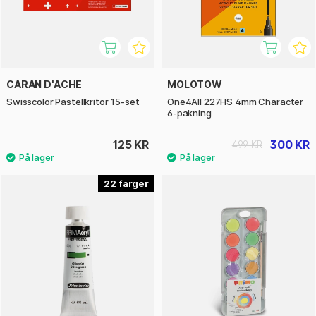
CARAN D'ACHE
MOLOTOW
Swisscolor Pastellkritor 15-set
One4All 227HS 4mm Character
6-pakning
125 KR
300 KR
499 KR
22