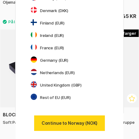
Oljemaling 20 ml (Prisgruppe 5)
Oljepasteller 12-sett
Denmark (DKK)
179 KR
45 KR
255 KR
Finland (EUR)
23
Ireland (EUR)
France (EUR)
Germany (EUR)
Netherlands (EUR)
United Kingdom (GBP)
Rest of EU (EUR)
BLOCKX
BLOCKX
Soft Pastels Grey 24-set
Aquarell halvkopper (Prisgruppe
Continue to Norway (NOK)
1)