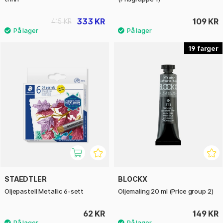
333 KR
109 KR
415 KR
19
STAEDTLER
BLOCKX
Oljepastell Metallic 6-sett
Oljemaling 20 ml (Price group 2)
62 KR
149 KR