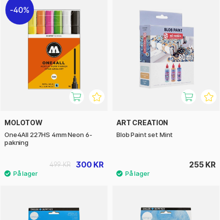
40%
MOLOTOW
ART CREATION
One4All 227HS 4mm Neon 6-
Blob Paint set Mint
pakning
300 KR
255 KR
499 KR