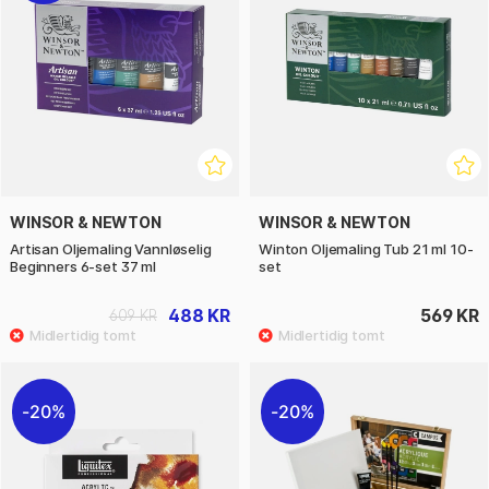
WINSOR & NEWTON
WINSOR & NEWTON
Artisan Oljemaling Vannløselig
Winton Oljemaling Tub 21 ml 10-
Beginners 6-set 37 ml
set
488 KR
569 KR
609 KR
20%
20%