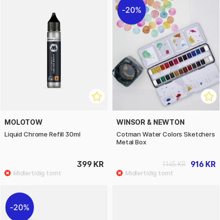
20%
MOLOTOW
WINSOR & NEWTON
Liquid Chrome Refill 30ml
Cotman Water Colors Sketchers
Metal Box
399 KR
916 KR
1145 KR
20%