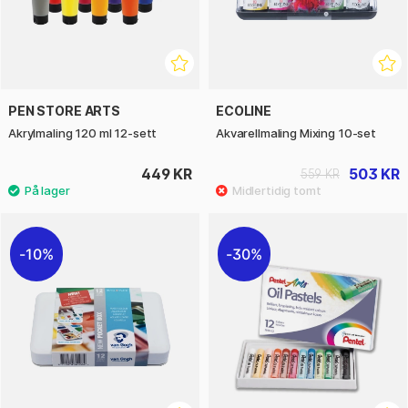
PEN STORE ARTS
ECOLINE
Akrylmaling 120 ml 12-sett
Akvarellmaling Mixing 10-set
449 KR
503 KR
559 KR
10%
30%