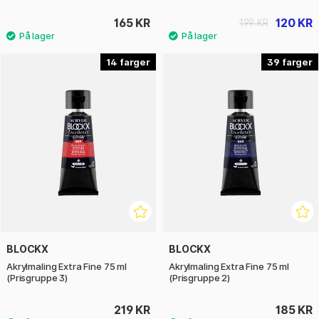
165 KR
120 KR
199 KR
14
39
BLOCKX
BLOCKX
Akrylmaling Extra Fine 75 ml
Akrylmaling Extra Fine 75 ml
(Prisgruppe 3)
(Prisgruppe 2)
219 KR
185 KR