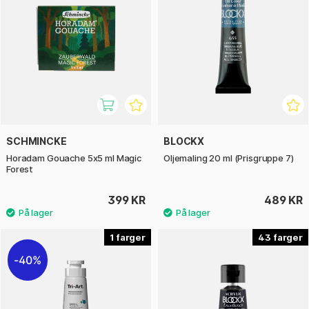
SCHMINCKE
BLOCKX
Horadam Gouache 5x5 ml Magic
Oljemaling 20 ml (Prisgruppe 7)
Forest
399 KR
489 KR
1
43
40%