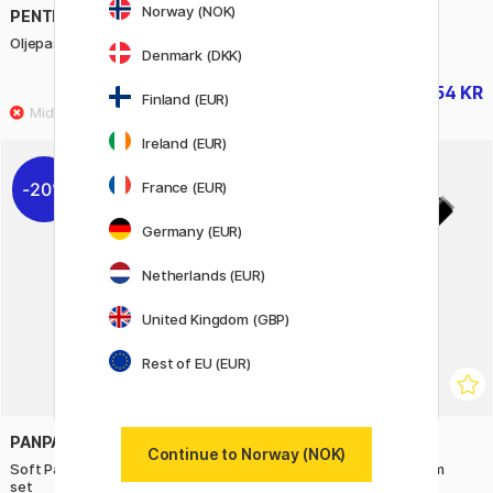
Norway (NOK)
PENTEL
PENTEL
Oljepastell 25-set
Oljepastell 50-set
Denmark (DKK)
93 KR
154 KR
115 KR
219 KR
Finland (EUR)
Ireland (EUR)
France (EUR)
20%
Germany (EUR)
Netherlands (EUR)
United Kingdom (GBP)
Rest of EU (EUR)
PANPASTEL
MOLOTOW
Continue to Norway (NOK)
Soft Pastel Pans Painting 10-
Liquid Chrome Marker 2mm
set