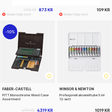
873 KR
109 KR
1090 KR
10%
FABER-CASTELL
WINSOR & NEWTON
PITT Monochrome Wood Case
Profesjonell akvarelltube 5 ml
Assortment
12-sett
4319 KR
1019 KR
4799 KR