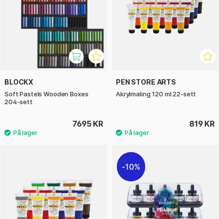
BLOCKX
PEN STORE ARTS
Soft Pastels Wooden Boxes
Akrylmaling 120 ml 22-sett
204-sett
7695 KR
819 KR
10%