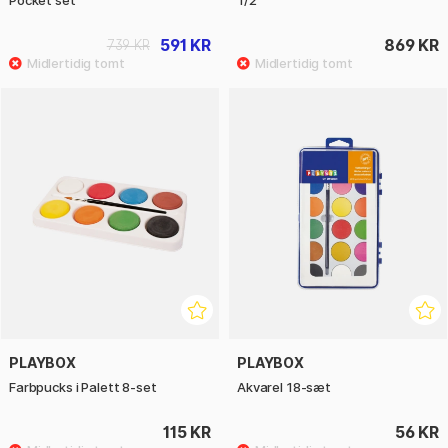
Pocket set
1/2
591 KR
869 KR
739 KR
PLAYBOX
PLAYBOX
Farbpucks i Palett 8-set
Akvarel 18-sæt
115 KR
56 KR