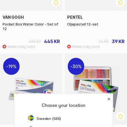
VAN GOGH
PENTEL
Pocket Box Water Color - Set of
Oljepastell 12-set
12
445 KR
39 KR
495 KR
56 KR
19%
30%
Choose your location
Sweden (SEK)