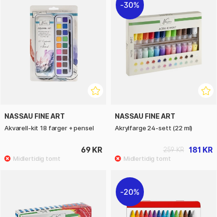
30%
NASSAU FINE ART
NASSAU FINE ART
Akvarell-kit 18 farger + pensel
Akrylfarge 24-sett (22 ml)
69 KR
181 KR
259 KR
20%