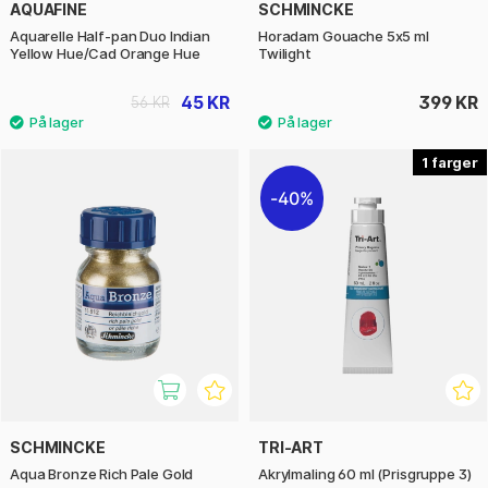
AQUAFINE
SCHMINCKE
Aquarelle Half-pan Duo Indian
Horadam Gouache 5x5 ml
Yellow Hue/Cad Orange Hue
Twilight
45 KR
399 KR
56 KR
1
40%
SCHMINCKE
TRI-ART
Aqua Bronze Rich Pale Gold
Akrylmaling 60 ml (Prisgruppe 3)