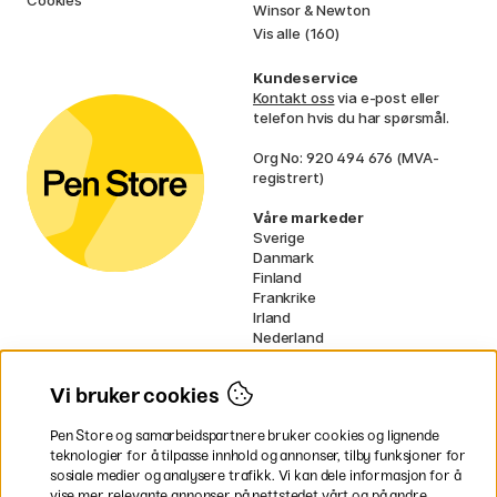
Winsor & Newton
Vis alle (160)
Kundeservice
Kontakt oss
via e-post eller
telefon hvis du har spørsmål.
Org No: 920 494 676 (MVA-
registrert)
Våre markeder
Sverige
Danmark
Finland
Frankrike
Irland
Nederland
Tyskland
UK
Vi bruker cookies
EU
Pen Store og samarbeidspartnere bruker cookies og lignende
* Spesifikke
fraktvilkår
gjelder for
teknologier for å tilpasse innhold og annonser, tilby funksjoner for
voluminøse varer.
sosiale medier og analysere trafikk. Vi kan dele informasjon for å
vise mer relevante annonser på nettstedet vårt og på andre