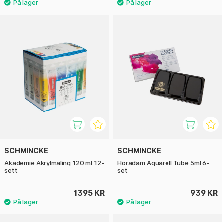
SCHMINCKE
SCHMINCKE
Akademie Akrylmaling 120 ml 12-
Horadam Aquarell Tube 5ml 6-
sett
set
1395 KR
939 KR