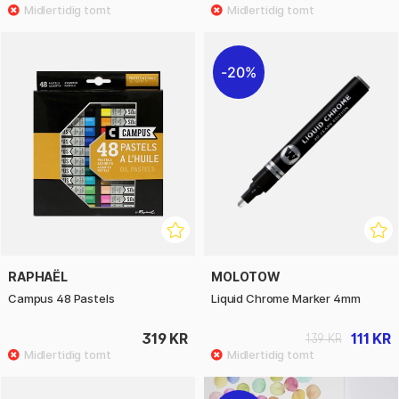
20%
RAPHAËL
MOLOTOW
Campus 48 Pastels
Liquid Chrome Marker 4mm
319 KR
111 KR
139 KR