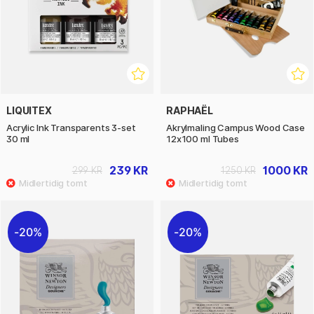
LIQUITEX
RAPHAËL
Acrylic Ink Transparents 3-set
Akrylmaling Campus Wood Case
30 ml
12x100 ml Tubes
239 KR
1000 KR
299 KR
1250 KR
20%
20%