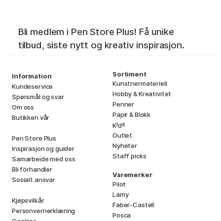
Bli medlem i Pen Store Plus! Få unike
tilbud, siste nytt og kreativ inspirasjon.
Sortiment
Information
Kunstnermateriell
Kundeservice
Hobby & Kreativitet
Spørsmål og svar
Penner
Om oss
Papir & Blokk
Butikken vår
i
s
K
d
Outlet
Pen Store Plus
Nyheter
Inspirasjon og guider
Staff picks
Samarbeide med oss
Bli förhandler
Varemerker
Sosialt ansvar
Pilot
Lamy
Kjøpsvilkår
Faber-Castell
Personvernerklæring
Posca
Cookies