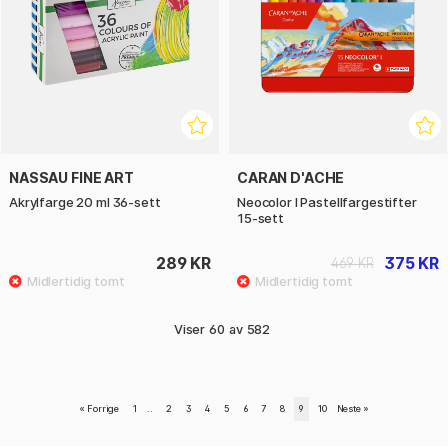
NASSAU FINE ART
CARAN D'ACHE
Akrylfarge 20 ml 36-sett
Neocolor I Pastellfargestifter
15-sett
289 KR
375 KR
469 KR
Viser
60
av
582
«
Forrige
1
..
2
3
4
5
6
7
8
9
10
Neste
»