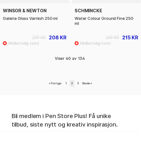
WINSOR & NEWTON
SCHMINCKE
Galeria Gloss Varnish 250 ml
Water Colour Ground Fine 250
ml
208 KR
215 KR
259 KR
269 KR
Viser
60
av
134
«
Forrige
1
2
3
Neste
»
Bli medlem i Pen Store Plus! Få unike
tilbud, siste nytt og kreativ inspirasjon.