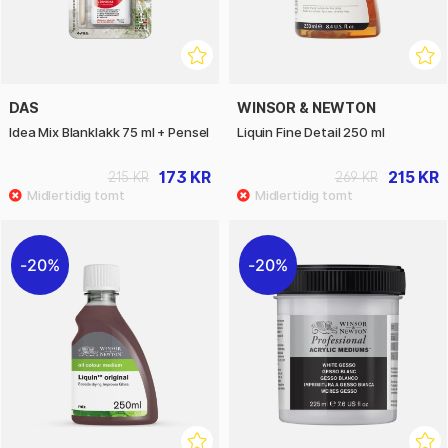
DAS
WINSOR & NEWTON
Idea Mix Blanklakk 75 ml + Pensel
Liquin Fine Detail 250 ml
173 KR
215 KR
215 KR
269 KR
20%
20%