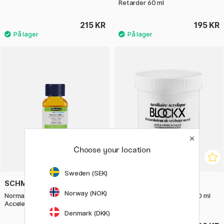
Retarder 60 ml
215 KR
195 KR
Choose your location
Sweden (SEK)
SCHMINCKE
BLOCKX
Norway (NOK)
Norma Blue Medium 3 Drying
Acrylic Drying Retarder 250 ml
Accelerator 60 ml
Denmark (DKK)