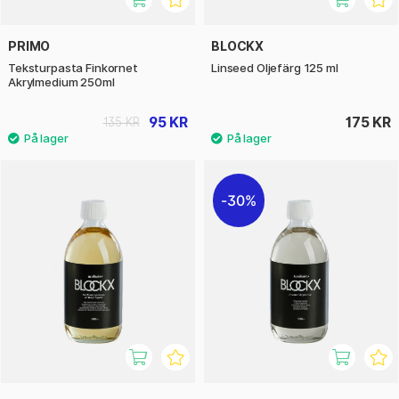
PRIMO
BLOCKX
Teksturpasta Finkornet
Linseed Oljefärg 125 ml
Akrylmedium 250ml
95 KR
175 KR
135 KR
30%