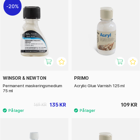
20%
WINSOR & NEWTON
PRIMO
Permanent maskeringsmedium
Acrylic Glue Varnish 125 ml
75 ml
135 KR
109 KR
169 KR