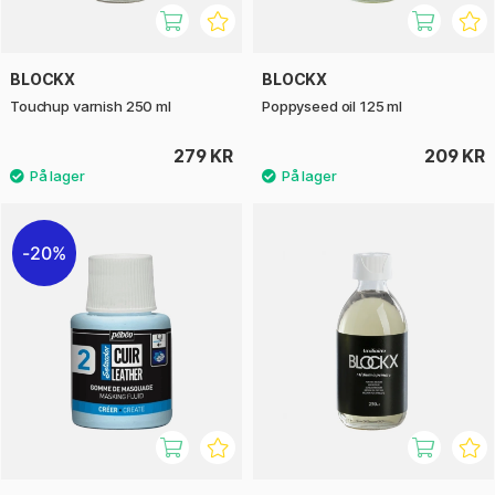
BLOCKX
BLOCKX
Touchup varnish 250 ml
Poppyseed oil 125 ml
279 KR
209 KR
20%