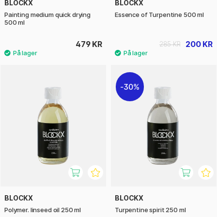
BLOCKX
BLOCKX
Painting medium quick drying
Essence of Turpentine 500 ml
500 ml
479 KR
200 KR
285 KR
30%
BLOCKX
BLOCKX
Polymer. linseed oil 250 ml
Turpentine spirit 250 ml