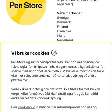
registrert)
Våre markeder
Sverige
Danmark
Finland
Frankrike
Irland
Nederland
Tyskland
UK
Vi bruker cookies
EU
Pen Store og samarbeidspartnere bruker cookies og lignende
* Spesifikke
fraktvilkår
gjelder for
teknologier for å tilpasse innhold og annonser, tilby funksjoner for
voluminøse varer.
sosiale medier og analysere trafikk. Vi kan dele informasjon for å
vise mer relevante annonser på nettstedet vårt og på andre
Betal enkelt
plattformer.
Ved å klikke ”Godta” gir du ditt samtykke til alle formål. Du kan
velge hvilke formål ved å klikke ”Innstillinger”, og du kan alltid
endre valget ditt i vår cookiepolicy.
Rask og smidig levering
I vår
cookiepolicy
finner du mer informasjon om cookies og