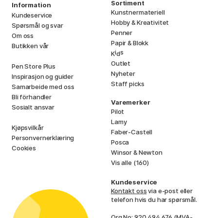
Sortiment
Information
Kunstnermateriell
Kundeservice
Hobby & Kreativitet
Spørsmål og svar
Penner
Om oss
Papir & Blokk
Butikken vår
i
s
K
d
Outlet
Pen Store Plus
Nyheter
Inspirasjon og guider
Staff picks
Samarbeide med oss
Bli förhandler
Varemerker
Sosialt ansvar
Pilot
Lamy
Kjøpsvilkår
Faber-Castell
Personvernerklæring
Posca
Cookies
Winsor & Newton
Vis alle (160)
Kundeservice
Kontakt oss
via e-post eller
telefon hvis du har spørsmål.
Org No: 920 494 676 (MVA-