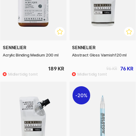
SENNELIER
SENNELIER
Acrylic Binding Medium 200 ml
Abstract Gloss Varnish120 ml
189 KR
76 KR
96 KR
20%