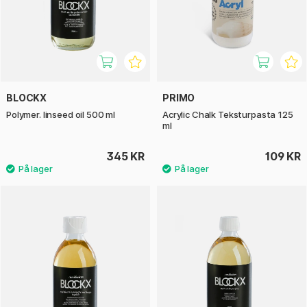
BLOCKX
PRIMO
Polymer. linseed oil 500 ml
Acrylic Chalk Teksturpasta 125
ml
345 KR
109 KR