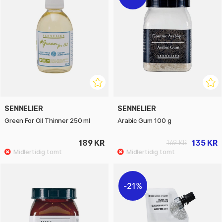
SENNELIER
SENNELIER
Green For Oil Thinner 250 ml
Arabic Gum 100 g
189 KR
135 KR
169 KR
21%