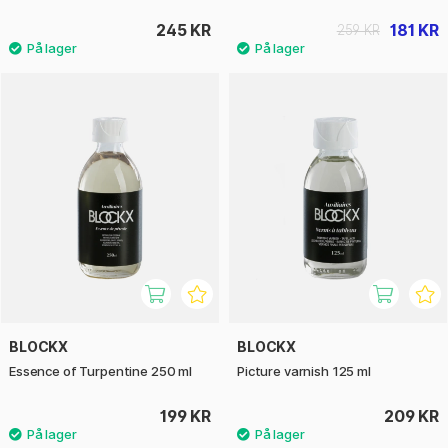
245 KR
181 KR
259 KR
BLOCKX
BLOCKX
Essence of Turpentine 250 ml
Picture varnish 125 ml
199 KR
209 KR