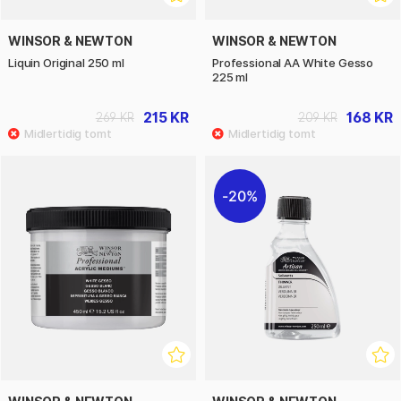
WINSOR & NEWTON
WINSOR & NEWTON
Liquin Original 250 ml
Professional AA White Gesso
225 ml
215 KR
168 KR
269 KR
209 KR
20%