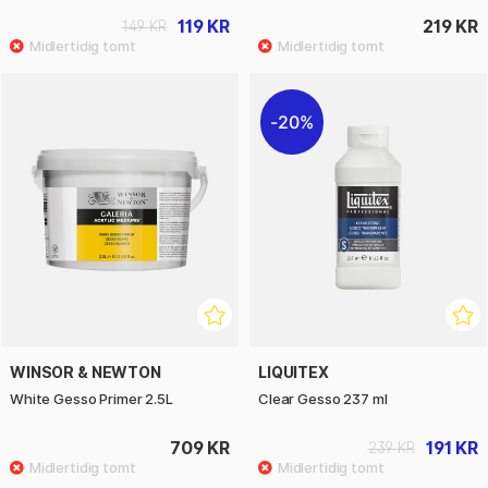
119 KR
219 KR
149 KR
20%
WINSOR & NEWTON
LIQUITEX
White Gesso Primer 2.5L
Clear Gesso 237 ml
709 KR
191 KR
239 KR