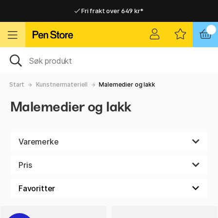
Fri frakt over 649 kr*
Raskt til dør eller utleveringssted
Raskt til dør eller utleveringssted
Fri frakt over 649 kr*
Start
Kunstnermateriell
Malemedier og lakk
Malemedier og lakk
Varemerke
Pris