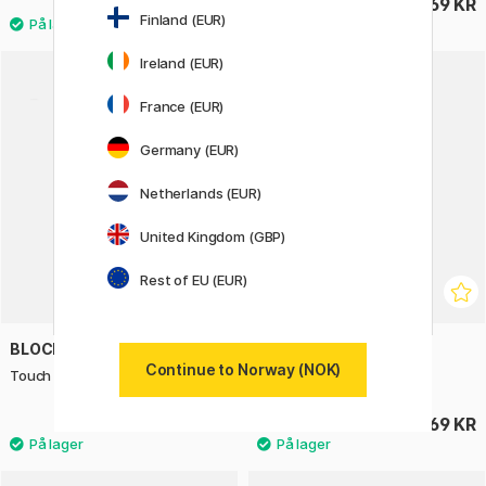
195 KR
469 KR
Finland (EUR)
Ireland (EUR)
France (EUR)
Germany (EUR)
Netherlands (EUR)
United Kingdom (GBP)
Rest of EU (EUR)
BLOCKX
BLOCKX
Continue to Norway (NOK)
Touch up varnish 125 ml
Touch up varnish 500 ml
209 KR
469 KR