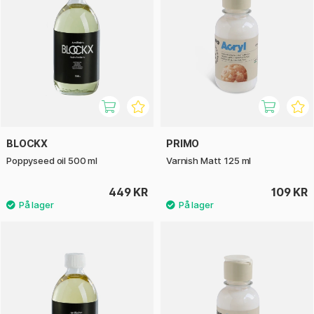
BLOCKX
PRIMO
Poppyseed oil 500 ml
Varnish Matt 125 ml
449 KR
109 KR