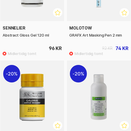
SENNELIER
MOLOTOW
Abstract Gloss Gel 120 ml
GRAFX Art Masking Pen 2 mm
96 KR
74 KR
92 KR
20%
20%