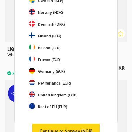
Sweden (SEK)
Norway (NOK)
Denmark (DKK)
Finland (EUR)
Ireland (EUR)
LIQUITEX
WINSOR & NEWTON
White Gesso Primer 473 ml
White Gesso Primer 1L
France (EUR)
299 KR
339 KR
Germany (EUR)
Netherlands (EUR)
20%
10%
United Kingdom (GBP)
Rest of EU (EUR)
Continue to Norway (NOK)