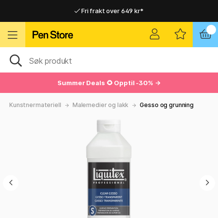
Fri frakt over 649 kr*
Raskt til dør eller utleveringssted
Raskt til dør eller utleveringssted
Fri frakt over 649 kr*
Summer Deals
🌻 Opptil -30% →
Kunstnermateriell
Malemedier og lakk
Gesso og grunning