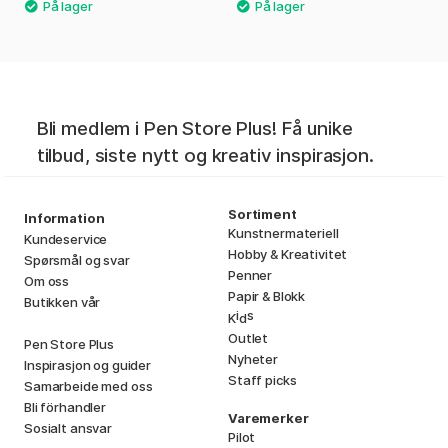
Bli medlem i Pen Store Plus! Få unike
tilbud, siste nytt og kreativ inspirasjon.
Sortiment
Information
Kunstnermateriell
Kundeservice
Hobby & Kreativitet
Spørsmål og svar
Penner
Om oss
Papir & Blokk
Butikken vår
i
s
K
d
Outlet
Pen Store Plus
Nyheter
Inspirasjon og guider
Staff picks
Samarbeide med oss
Bli förhandler
Varemerker
Sosialt ansvar
Pilot