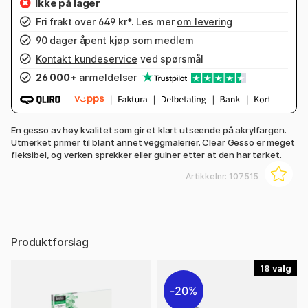
Fri frakt over 649 kr*. Les mer
om levering
90 dager åpent kjøp som
medlem
Kontakt kundeservice
ved spørsmål
26 000+
anmeldelser
En gesso av høy kvalitet som gir et klart utseende på akrylfargen.
Utmerket primer til blant annet veggmalerier. Clear Gesso er meget
fleksibel, og verken sprekker eller gulner etter at den har tørket.
Artikkelnr:
107515
Produktforslag
18
20%