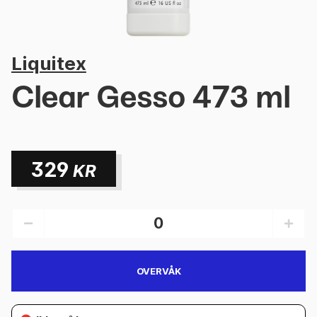
Liquitex
Clear Gesso 473 ml
329
KR
OVERVÅK