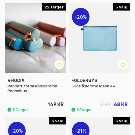
22
5
20%
RHODIA
FOLDERSYS
Pennefutteral Rhodiarama
Glidelåslomme Mesh A4
Pennalhus
149 KR
68 KR
85 KR
5
5
20%
21%