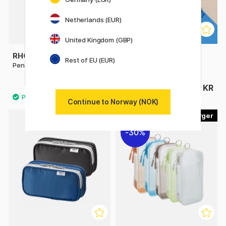
Netherlands (EUR)
United Kingdom (GBP)
RHODIA
PEN STORE
Rest of EU (EUR)
Pennestativ Rhodiarama
Notebook Strap A5
168 KR
139 KR
209 KR
Continue to Norway (NOK)
2
5
30%