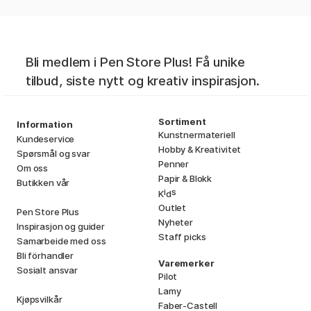
Bli medlem i Pen Store Plus! Få unike
tilbud, siste nytt og kreativ inspirasjon.
Sortiment
Information
Kunstnermateriell
Kundeservice
Hobby & Kreativitet
Spørsmål og svar
Penner
Om oss
Papir & Blokk
Butikken vår
i
s
K
d
Outlet
Pen Store Plus
Nyheter
Inspirasjon og guider
Staff picks
Samarbeide med oss
Bli förhandler
Varemerker
Sosialt ansvar
Pilot
Lamy
Kjøpsvilkår
Faber-Castell