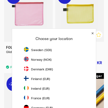
Choose your location
FOLDERSYS
FOLDERSYS
Sweden (SEK)
Glidelåslomme Mesh A5
Glidelåslomme Mesh A6
Norway (NOK)
44 KR
31 KR
55 KR
39 KR
Denmark (DKK)
12
10
Finland (EUR)
20%
Ireland (EUR)
France (EUR)
Germany (EUR)