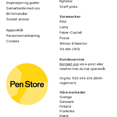
Nyheter
Inspirasjon og guider
Staff picks
Samarbeide med oss
Bli förhandler
Varemerker
Sosialt ansvar
Pilot
Lamy
Kjøpsvilkår
Faber-Castell
Personvernerklæring
Posca
Cookies
Winsor & Newton
Vis alle (160)
Kundeservice
Kontakt oss
via e-post eller
telefon hvis du har spørsmål.
Org No: 920 494 676 (MVA-
registrert)
Våre markeder
Sverige
Danmark
Finland
Frankrike
Irland