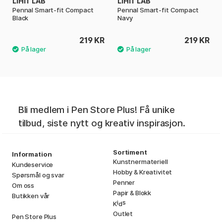
LIHIT LAB
LIHIT LAB
Pennal Smart-fit Compact
Pennal Smart-fit Compact
Black
Navy
219 KR
219 KR
Bli medlem i Pen Store Plus! Få unike
tilbud, siste nytt og kreativ inspirasjon.
Sortiment
Information
Kunstnermateriell
Kundeservice
Hobby & Kreativitet
Spørsmål og svar
Penner
Om oss
Papir & Blokk
Butikken vår
i
s
K
d
Outlet
Pen Store Plus