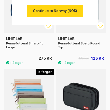
Continue to Norway (NOK)
LIHIT LAB
LIHIT LAB
Pennefutteral Smart-fit
Pennefutteral Soeru Round
Large
Zip
275 KR
123 KR
175 KR
5