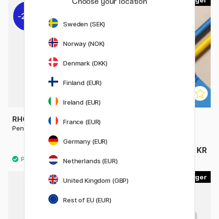
Choose your location
20%
Sweden (SEK)
Norway (NOK)
Denmark (DKK)
Finland (EUR)
Ireland (EUR)
RHODIA
PEN STORE
France (EUR)
Pennestativ Rhodiarama
Notebook Strap A5
Germany (EUR)
168 KR
139 KR
209 KR
Netherlands (EUR)
2
5
United Kingdom (GBP)
30%
Rest of EU (EUR)