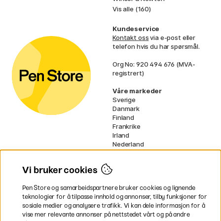
Vis alle (160)
Kundeservice
Kontakt oss
via e-post eller
telefon hvis du har spørsmål.
Org No: 920 494 676 (MVA-
registrert)
Våre markeder
Sverige
Danmark
Finland
Frankrike
Irland
Nederland
Tyskland
UK
Vi bruker cookies
EU
Pen Store og samarbeidspartnere bruker cookies og lignende
* Spesifikke
fraktvilkår
gjelder for
teknologier for å tilpasse innhold og annonser, tilby funksjoner for
voluminøse varer.
sosiale medier og analysere trafikk. Vi kan dele informasjon for å
vise mer relevante annonser på nettstedet vårt og på andre