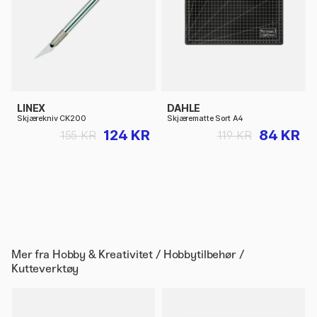
LINEX
DAHLE
Skjærekniv CK200
Skjærematte Sort A4
124 KR
84 KR
155 KR
119 KR
Mer fra
Hobby & Kreativitet / Hobbytilbehør /
Kutteverktøy