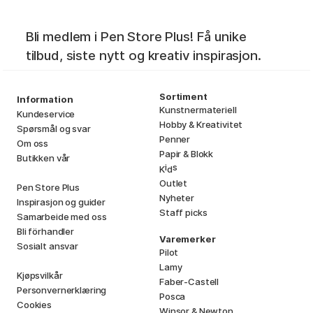
Bli medlem i Pen Store Plus! Få unike
tilbud, siste nytt og kreativ inspirasjon.
Sortiment
Information
Kunstnermateriell
Kundeservice
Hobby & Kreativitet
Spørsmål og svar
Penner
Om oss
Papir & Blokk
Butikken vår
i
s
K
d
Outlet
Pen Store Plus
Nyheter
Inspirasjon og guider
Staff picks
Samarbeide med oss
Bli förhandler
Varemerker
Sosialt ansvar
Pilot
Lamy
Kjøpsvilkår
Faber-Castell
Personvernerklæring
Posca
Cookies
Winsor & Newton