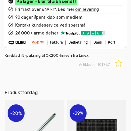
Fri frakt over 649 kr*. Les mer
om levering
90 dager åpent kjøp som
medlem
Kontakt kundeservice
ved spørsmål
26 000+
anmeldelser
Knivblad i 5-pakning til CK200-kniven fra Linex.
Artikkelnr:
101737
Produktforslag
20%
29%