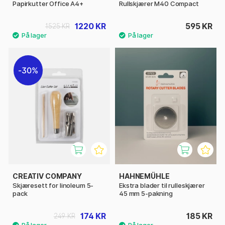
Papirkutter Office A4+
Rullskjærer M40 Compact
1220 KR
595 KR
1525 KR
30%
CREATIV COMPANY
HAHNEMÜHLE
Skjæresett for linoleum 5-
Ekstra blader til rulleskjærer
pack
45 mm 5-pakning
174 KR
185 KR
249 KR