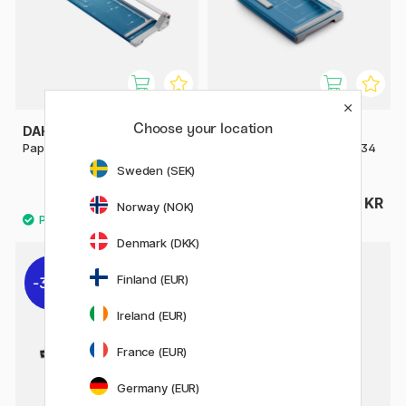
Choose your location
DAHLE
DAHLE
Papirkutter 508 46 cm
Papirkutter 533 Guillotine 34
cm
Sweden (SEK)
799 KR
2125 KR
999 KR
Norway (NOK)
Denmark (DKK)
Finland (EUR)
30%
10%
Ireland (EUR)
France (EUR)
Germany (EUR)