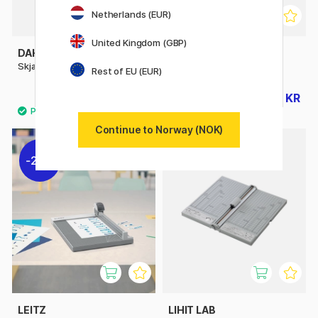
Netherlands (EUR)
United Kingdom (GBP)
DAHLE
ESSDEE
Skjærelinjal 45 cm
Linoleumskuttere 5 stk
Rest of EU (EUR)
255 KR
98 KR
365 KR
109 KR
Continue to Norway (NOK)
20%
LEITZ
LIHIT LAB