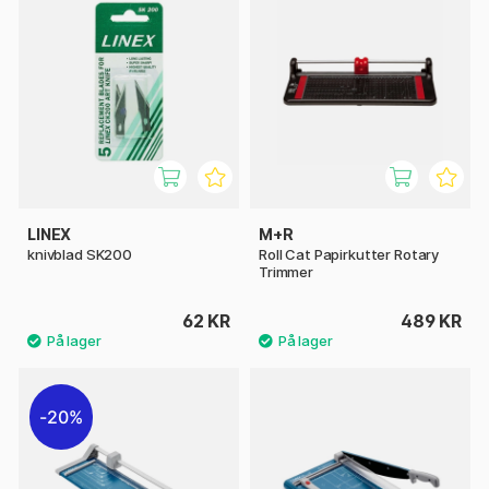
LINEX
M+R
knivblad SK200
Roll Cat Papirkutter Rotary
Trimmer
62 KR
489 KR
20%