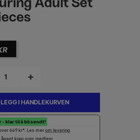
uring Adult Set
ieces
KR
LEGG I HANDLEKURVEN
 over 649 kr*. Les mer
om levering
 åpent kjøp som
medlem