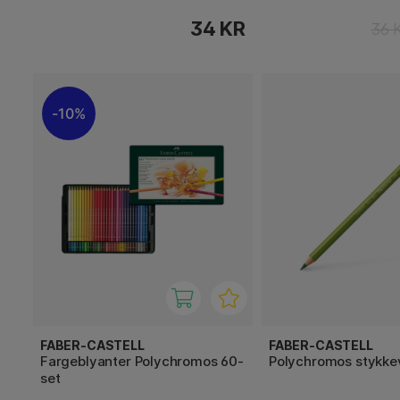
34 KR
36 
10%
FABER-CASTELL
FABER-CASTELL
Fargeblyanter Polychromos 60-
Polychromos stykke
set