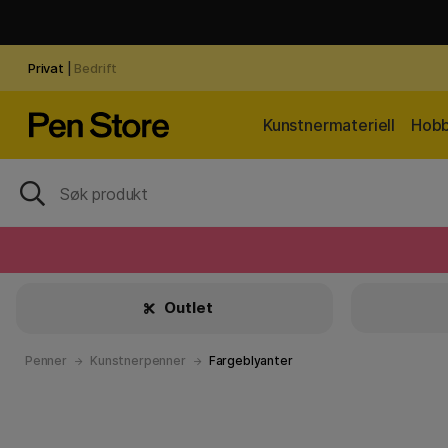
Privat
|
Bedrift
Kunstnermateriell
Hobb
Outlet
Penner
Kunstnerpenner
Fargeblyanter