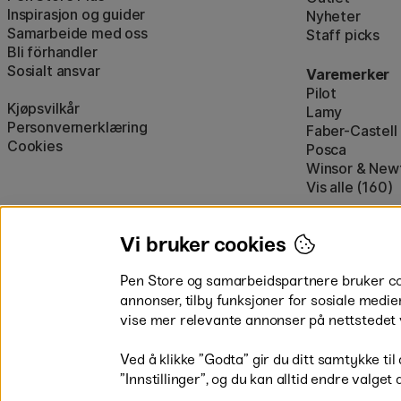
Inspirasjon og guider
Nyheter
Samarbeide med oss
Staff picks
Bli förhandler
Sosialt ansvar
Varemerker
Pilot
Kjøpsvilkår
Lamy
Personvernerklæring
Faber-Castell
Cookies
Posca
Winsor & New
Vis alle (160)
Vi bruker cookies
Pen Store og samarbeidspartnere bruker cook
annonser, tilby funksjoner for sosiale medie
vise mer relevante annonser på nettstedet 
Betal enkelt
Ved å klikke ”Godta” gir du ditt samtykke til
”Innstillinger”, og du kan alltid endre valget 