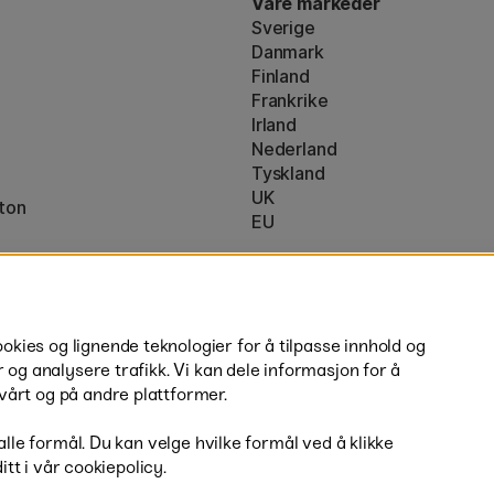
Våre markeder
Sverige
Danmark
Finland
Frankrike
Irland
Nederland
Tyskland
UK
ton
EU
* Spesifikke
fraktvilkår
gjelder for 
ies og lignende teknologier for å tilpasse innhold og
r og analysere trafikk. Vi kan dele informasjon for å
vårt og på andre plattformer.
 alle formål. Du kan velge hvilke formål ved å klikke
ditt i vår cookiepolicy.