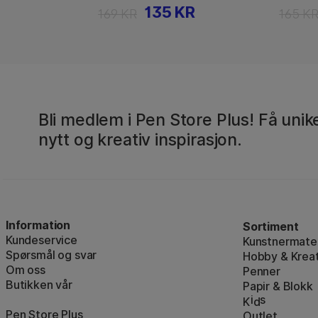
135 KR
169 KR
165 K
Bli medlem i Pen Store Plus! Få unike
nytt og kreativ inspirasjon.
Information
Sortiment
Kundeservice
Kunstnermater
Spørsmål og svar
Hobby & Kreat
Om oss
Penner
Butikken vår
Papir & Blokk
i
s
K
d
Pen Store Plus
Outlet