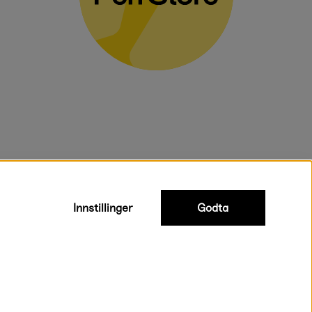
voluminøse varer.
Innstillinger
Godta
Rask og smidig levering