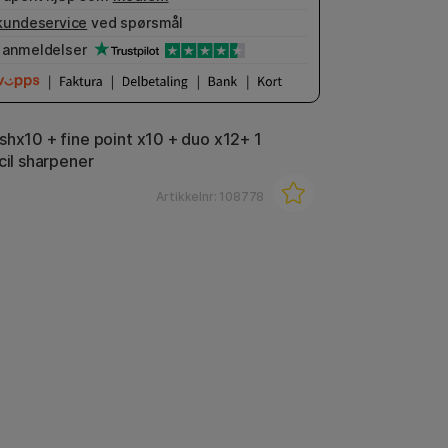
kundeservice
ved spørsmål
anmeldelser
shx10 + fine point x10 + duo x12+ 1
cil sharpener
Artikkelnr:
108778