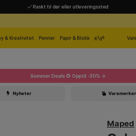
Raskt til dør eller utleveringssted
Raskt til dør eller utleveringssted
Fri frakt over 649 kr*
i
s
y & Kreativitet
Penner
Papir & Blokk
Var
K
d
Summer Deals
🌻 Opptil -30% →
Nyheter
Varemerke
Maped