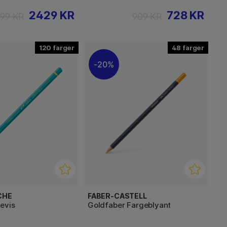
2429 KR
728 KR
99 KR
909 KR
120
48
20%
CHE
FABER-CASTELL
evis
Goldfaber Fargeblyant