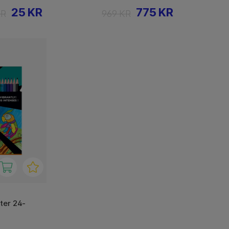
25 KR
775 KR
KR
969 KR
ter 24-