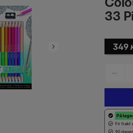
Colo
33 P
349
Fri frakt
90 dager