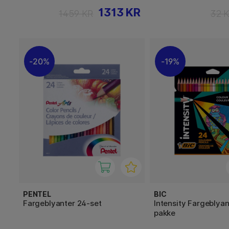
1313 KR
1459 KR
32 
20%
19%
PENTEL
BIC
Fargeblyanter 24-set
Intensity Fargeblyan
pakke