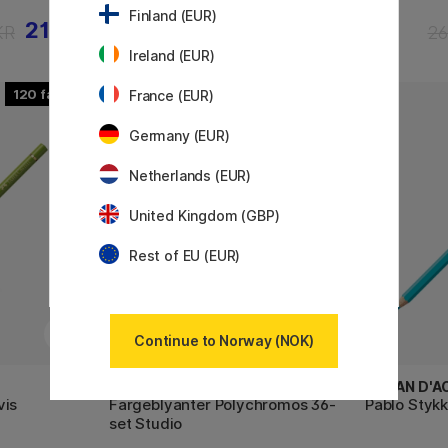
Finland (EUR)
21 KR
473 KR
KR
590 KR
26
Ireland (EUR)
120
France (EUR)
20%
Germany (EUR)
Netherlands (EUR)
United Kingdom (GBP)
Rest of EU (EUR)
Continue to Norway (NOK)
FABER-CASTELL
CARAN D'A
vis
Fargeblyanter Polychromos 36-
Pablo Stykk
set Studio