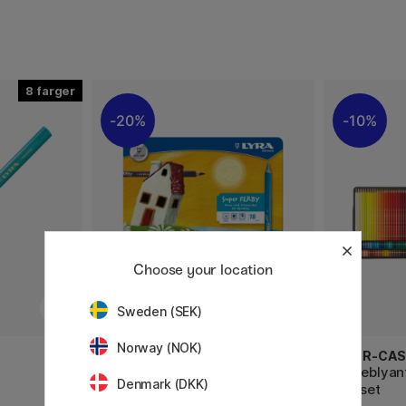
8
20%
10%
Choose your location
Sweden (SEK)
Norway (NOK)
LYRA
FABER-CAS
Super Ferby 18-set
Fargeblyan
Denmark (DKK)
120-set