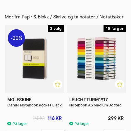
Mer fra
Papir & Blokk / Skrive og ta notater / Notatbøker
3
15
20%
MOLESKINE
LEUCHTTURM1917
Cahier Notebook Pocket Black
Notebook A5 Medium Dotted
116 KR
299 KR
145 KR