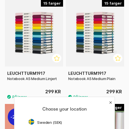
15
15
LEUCHTTURM1917
LEUCHTTURM1917
Notebook A5 Medium Linjert
Notebook A5 Medium Plain
299 KR
299 KR
8
8
Choose your location
20%
Sweden (SEK)