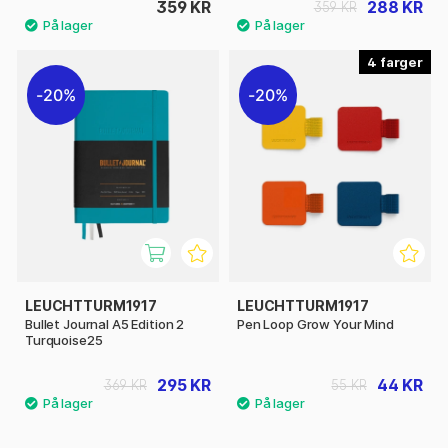
359 KR
288 KR
359 KR
4
20%
20%
LEUCHTTURM1917
LEUCHTTURM1917
Bullet Journal A5 Edition 2
Pen Loop Grow Your Mind
Turquoise25
295 KR
44 KR
369 KR
55 KR