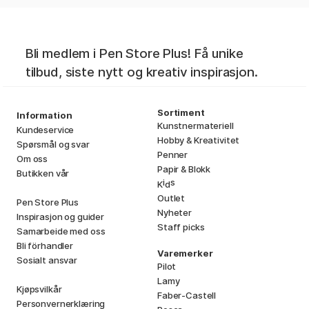
Bli medlem i Pen Store Plus! Få unike
tilbud, siste nytt og kreativ inspirasjon.
Sortiment
Information
Kunstnermateriell
Kundeservice
Hobby & Kreativitet
Spørsmål og svar
Penner
Om oss
Papir & Blokk
Butikken vår
i
s
K
d
Outlet
Pen Store Plus
Nyheter
Inspirasjon og guider
Staff picks
Samarbeide med oss
Bli förhandler
Varemerker
Sosialt ansvar
Pilot
Lamy
Kjøpsvilkår
Faber-Castell
Personvernerklæring