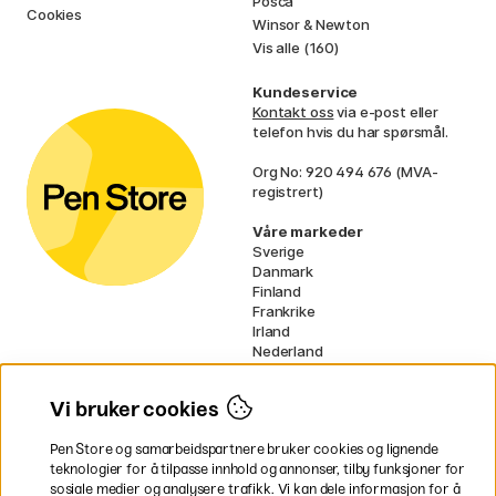
Posca
Cookies
Winsor & Newton
Vis alle (160)
Kundeservice
Kontakt oss
via e-post eller
telefon hvis du har spørsmål.
Org No: 920 494 676 (MVA-
registrert)
Våre markeder
Sverige
Danmark
Finland
Frankrike
Irland
Nederland
Tyskland
UK
Vi bruker cookies
EU
Pen Store og samarbeidspartnere bruker cookies og lignende
* Spesifikke
fraktvilkår
gjelder for
teknologier for å tilpasse innhold og annonser, tilby funksjoner for
voluminøse varer.
sosiale medier og analysere trafikk. Vi kan dele informasjon for å