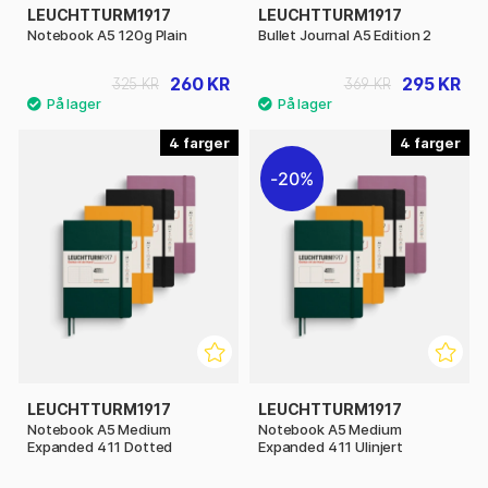
LEUCHTTURM1917
LEUCHTTURM1917
Notebook A5 120g Plain
Bullet Journal A5 Edition 2
260 KR
295 KR
325 KR
369 KR
4
4
20%
LEUCHTTURM1917
LEUCHTTURM1917
Notebook A5 Medium
Notebook A5 Medium
Expanded 411 Dotted
Expanded 411 Ulinjert