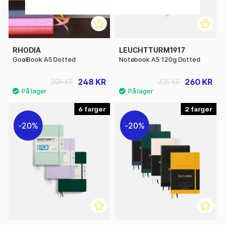
RHODIA
LEUCHTTURM1917
GoalBook A5 Dotted
Notebook A5 120g Dotted
248 KR
260 KR
309 KR
325 KR
6
2
20%
20%