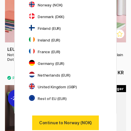
Norway (NOK)
Denmark (DKK)
Finland (EUR)
Ireland (EUR)
LEUCHTTURM1917
LEUCHTTURM1917
France (EUR)
Notebook A5 Soft Cover
Notebook A5 Soft Cover Plain
Dotted
Germany (EUR)
215 KR
269 KR
269 KR
Netherlands (EUR)
United Kingdom (GBP)
20
6
20%
20%
Rest of EU (EUR)
Continue to Norway (NOK)