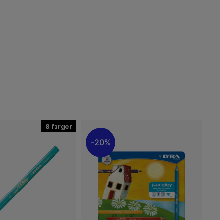
8
20%