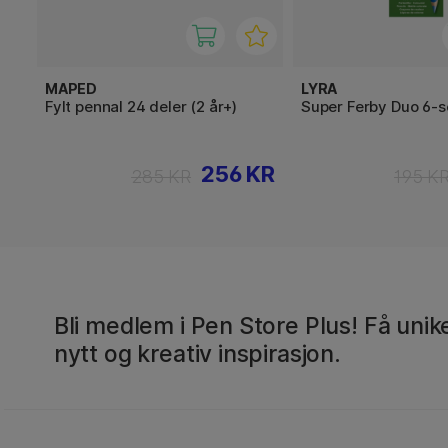
MAPED
LYRA
Fylt pennal 24 deler (2 år+)
Super Ferby Duo 6-s
256 KR
285 KR
195 K
Bli medlem i Pen Store Plus! Få unike
nytt og kreativ inspirasjon.