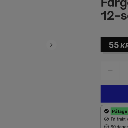
Farg
12-s
55
K
Fri frakt
90 dager