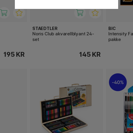
STAEDTLER
BIC
Noris Club akvarellblyant 24-
Intensity F
set
pakke
195 KR
145 KR
40%