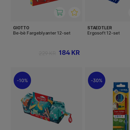
GIOTTO
STAEDTLER
Be-bè Fargeblyanter 12-set
Ergosoft 12-set
184 KR
229 KR
10%
30%