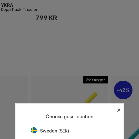
YKRA
Dopp Pack Tricolor
799 KR
29
42%
Choose your location
Sweden (SEK)