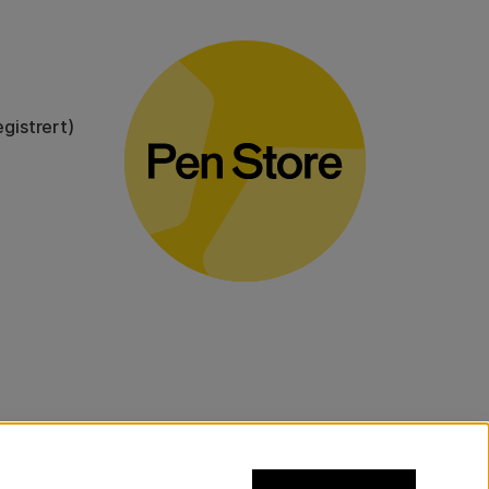
gistrert)
voluminøse varer.