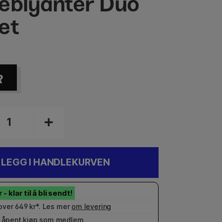
eblyanter Duo
et
R
LEGG I HANDLEKURVEN
 over 649 kr*. Les mer
om levering
 åpent kjøp som
medlem