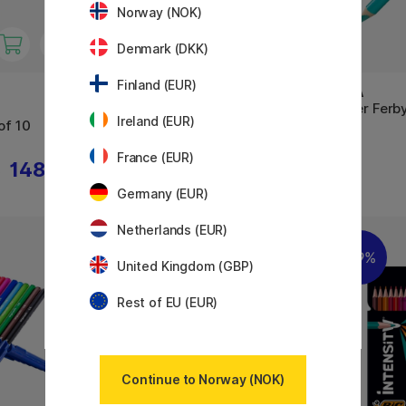
Norway (NOK)
Denmark (DKK)
Finland (EUR)
LYRA
LYRA
Super Ferby
Super Ferby
Ireland (EUR)
of 10
France (EUR)
148 KR
34 KR
R
Germany (EUR)
Netherlands (EUR)
19%
United Kingdom (GBP)
Rest of EU (EUR)
Continue to Norway (NOK)