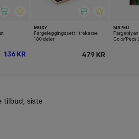
MOXY
MAPED
et
Fargeleggingssett i trekasse
Fargeblyant
180 deler
Color’Peps 
136 KR
479 KR
R
 tilbud, siste