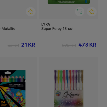
LYRA
 Metallic
Super Ferby 18-set
21 KR
473 KR
36 KR
590 KR