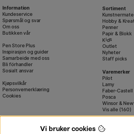
Information
Sortiment
Kundeservice
Kunstnermater
Spørsmål og svar
Hobby & Kreat
Om oss
Penner
Butikken vår
Papir & Blokk
i
s
K
d
Pen Store Plus
Outlet
Inspirasjon og guider
Nyheter
Samarbeide med oss
Staff picks
Bli förhandler
Sosialt ansvar
Varemerker
Pilot
Kjøpsvilkår
Lamy
Personvernerklæring
Faber-Castell
Cookies
Posca
Winsor & New
Vis alle (160)
Vi bruker cookies