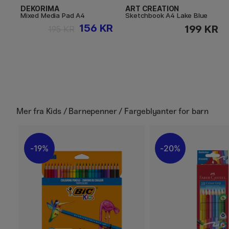
DEKORIMA
ART CREATION
Mixed Media Pad A4
Sketchbook A4 Lake Blue
156 KR
199 KR
195 KR
Mer fra
Kids / Barnepenner / Fargeblyanter for barn
19%
20%