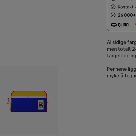
Kontakt 
26 000+
Allsidige far
men totalt 24
fargelegging
Pennene ligg
myke å tegn