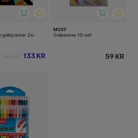
MOXY
argeblyanter 24-
Gelpenner 10-set
133 KR
59 KR
165 KR