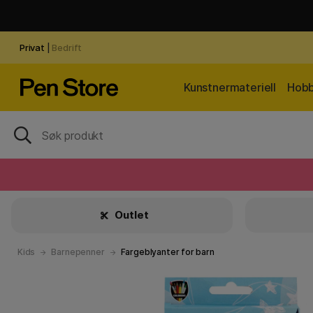
Privat
|
Bedrift
Kunstnermateriell
Hobb
Outlet
Kids
Barnepenner
Fargeblyanter for barn