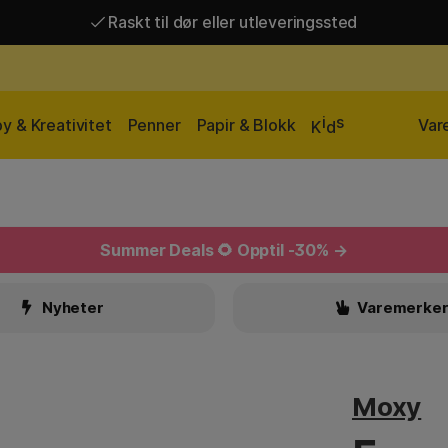
Raskt til dør eller utleveringssted
Raskt til dør eller utleveringssted
Fri frakt over 649 kr*
i
s
y & Kreativitet
Penner
Papir & Blokk
Var
K
d
Summer Deals
🌻 Opptil -30% →
Nyheter
Varemerke
Moxy