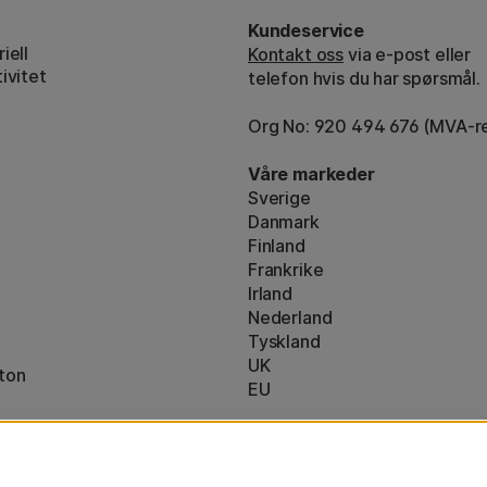
Kundeservice
iell
Kontakt oss
via e-post eller
ivitet
telefon hvis du har spørsmål.
Org No: 920 494 676 (MVA-re
Våre markeder
Sverige
Danmark
Finland
Frankrike
Irland
Nederland
Tyskland
UK
ton
EU
* Spesifikke
fraktvilkår
gjelder for 