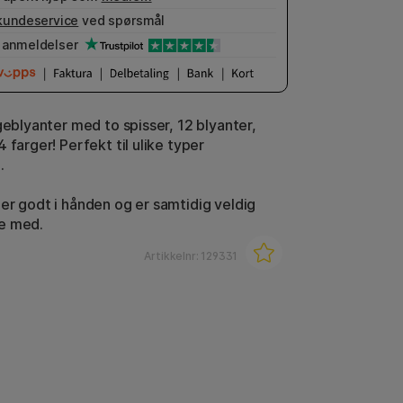
kundeservice
ved spørsmål
anmeldelser
geblyanter med to spisser, 12 blyanter,
 farger! Perfekt til ulike typer
.
er godt i hånden og er samtidig veldig
e med.
Artikkelnr:
129331