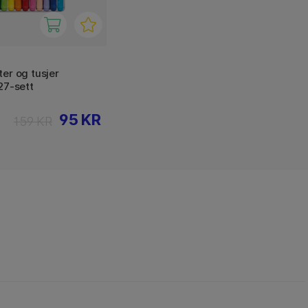
er og tusjer
27-sett
95 KR
159 KR