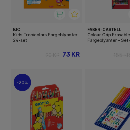
BIC
FABER-CASTELL
Kids Tropicolors Fargeblyanter
Colour Grip Erasable
24-set
Fargeblyanter - Set 
73 KR
90 KR
185 K
20%