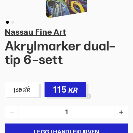
Nassau Fine Art
Akrylmarker dual-
tip 6-sett
115
KR
165
KR
LEGG I HANDLEKURVEN