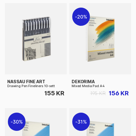
20%
NASSAU FINE ART
DEKORIMA
Drawing Pen Fineliners 10-sett
Mixed Media Pad A4
155 KR
156 KR
195 KR
30%
31%