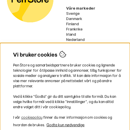
Våre markeder
Sverige
Danmark
Finland
Frankrike
Irland
Nederland
Tyskland
UK
Vi bruker cookies
EU
Pen Store og samarbeidspartnere bruker cookies og lignende
* Spesifikke
fraktvilkår
gjelder for
teknologier for å tilpasse innhold og annonser, tilby funksjoner for
voluminøse varer.
sosiale medier og analysere trafikk. Vi kan dele informasjon for å
vise mer relevante annonser på nettstedet vårt og på andre
Betal enkelt
plattformer.
Ved å klikke ”Godta” gir du ditt samtykke til alle formål. Du kan
velge hvilke formål ved å klikke ”Innstillinger”, og du kan alltid
endre valget ditt i vår cookiepolicy.
Rask og smidig levering
I vår
cookiepolicy
finner du mer informasjon om cookies og
hvordan de brukes.
Godta kun nødvendige