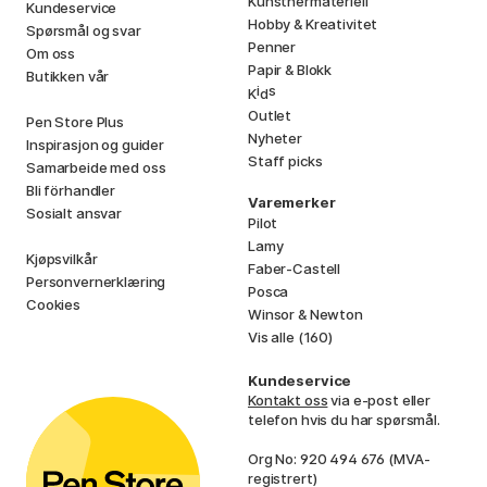
Kunstnermateriell
Kundeservice
Hobby & Kreativitet
Spørsmål og svar
Penner
Om oss
Papir & Blokk
Butikken vår
i
s
K
d
Outlet
Pen Store Plus
Nyheter
Inspirasjon og guider
Staff picks
Samarbeide med oss
Bli förhandler
Varemerker
Sosialt ansvar
Pilot
Lamy
Kjøpsvilkår
Faber-Castell
Personvernerklæring
Posca
Cookies
Winsor & Newton
Vis alle (160)
Kundeservice
Kontakt oss
via e-post eller
telefon hvis du har spørsmål.
Org No: 920 494 676 (MVA-
registrert)