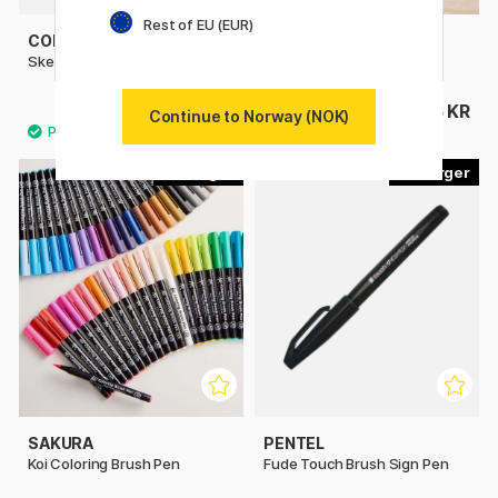
Rest of EU (EUR)
COPIC
COPIC
Sketch stykkevis
Ciao stykkevis
125 KR
76 KR
Continue to Norway (NOK)
49
30
SAKURA
PENTEL
Koi Coloring Brush Pen
Fude Touch Brush Sign Pen