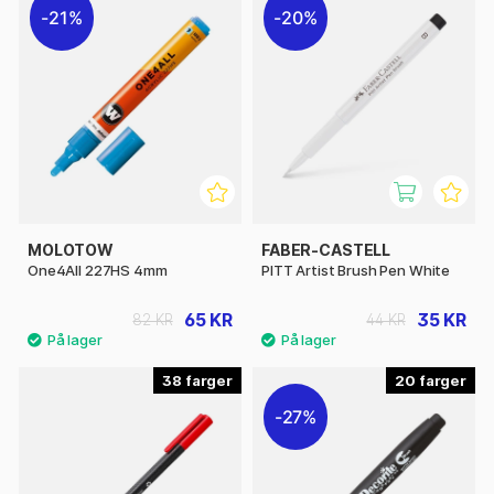
21%
20%
MOLOTOW
FABER-CASTELL
One4All 227HS 4mm
PITT Artist Brush Pen White
65 KR
35 KR
82 KR
44 KR
38
20
27%