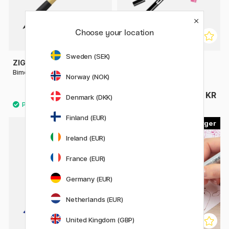
Choose your location
Sweden (SEK)
ZIG KURETAKE
TOMBOW
Bimoji Fude Brush Pen
ABT Dual Brush Pen
Norway (NOK)
56 KR
50 KR
80 KR
Denmark (DKK)
Finland (EUR)
358
179
Ireland (EUR)
France (EUR)
Germany (EUR)
Netherlands (EUR)
United Kingdom (GBP)