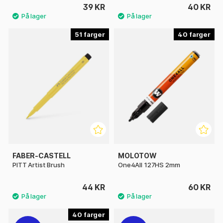
39 KR
40 KR
51
40
FABER-CASTELL
MOLOTOW
PITT Artist Brush
One4All 127HS 2mm
44 KR
60 KR
40