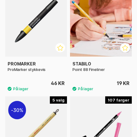
PROMARKER
STABILO
ProMarker stykkevis
Point 88 Fineliner
46 KR
19 KR
5
107
30%