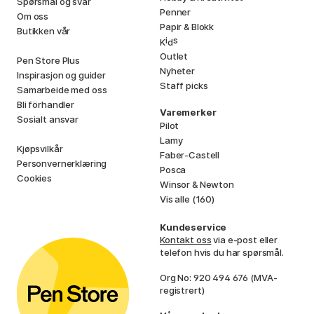
Spørsmål og svar
Penner
Om oss
Papir & Blokk
Butikken vår
i
s
K
d
Outlet
Pen Store Plus
Nyheter
Inspirasjon og guider
Staff picks
Samarbeide med oss
Bli förhandler
Varemerker
Sosialt ansvar
Pilot
Lamy
Kjøpsvilkår
Faber-Castell
Personvernerklæring
Posca
Cookies
Winsor & Newton
Vis alle (160)
Kundeservice
Kontakt oss
via e-post eller
telefon hvis du har spørsmål.
Org No: 920 494 676 (MVA-
registrert)