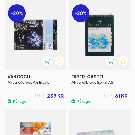
20%
20%
VAN GOGH
FABER-CASTELL
Akvarellblokk A4 Black
Akvarellblokk Spiral A5
239 KR
61 KR
299 KR
76 KR