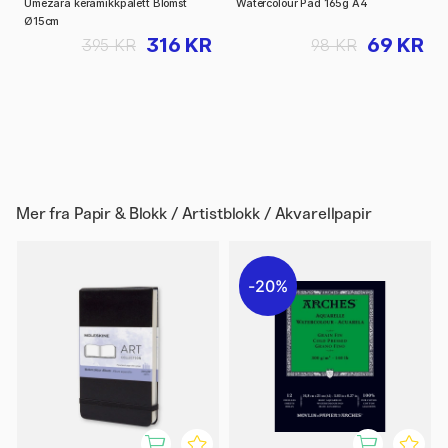
Umezara keramikkpalett Blomst
Watercolour Pad 165g A4
Ø15cm
316 KR
69 KR
395 KR
98 KR
Mer fra
Papir & Blokk / Artistblokk / Akvarellpapir
20%