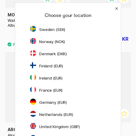
MOLESKINE
ARCHES
Choose your location
Watercolor ART collection
Akvarellpapir CP 300g A5
Album Pocket Black
Sweden (SEK)
310 KR
159 KR
199 KR
Norway (NOK)
Denmark (DKK)
20%
Finland (EUR)
Ireland (EUR)
France (EUR)
Germany (EUR)
Netherlands (EUR)
United Kingdom (GBP)
ARCHES
ARCHES
Akvarellpapir CP 300g A4
Akvarellpapir HP 300g A5