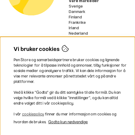
Våre markeder
Sverige
Danmark
Finland
Frankrike
Irland
Nederland
Tyskland
UK
Vi bruker cookies
EU
Pen Store og samarbeidspartnere bruker cookies og lignende
* Spesifikke
fraktvilkår
gjelder for
teknologier for å tilpasse innhold og annonser, tilby funksjoner for
voluminøse varer.
sosiale medier og analysere trafikk. Vi kan dele informasjon for å
vise mer relevante annonser på nettstedet vårt og på andre
Betal enkelt
plattformer.
Ved å klikke ”Godta” gir du ditt samtykke til alle formål. Du kan
velge hvilke formål ved å klikke ”Innstillinger”, og du kan alltid
endre valget ditt i vår cookiepolicy.
Rask og smidig levering
I vår
cookiepolicy
finner du mer informasjon om cookies og
hvordan de brukes.
Godta kun nødvendige