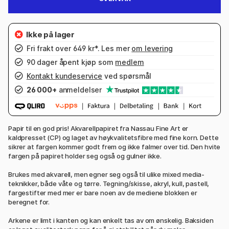
Fri frakt over 649 kr*. Les mer
om levering
90 dager åpent kjøp som
medlem
Kontakt kundeservice
ved spørsmål
26 000+
anmeldelser
Papir til en god pris! Akvarellpapiret fra Nassau Fine Art er
kaldpresset (CP) og laget av høykvalitetsfibre med fine korn. Dette
sikrer at fargen kommer godt frem og ikke falmer over tid. Den hvite
fargen på papiret holder seg også og gulner ikke.
Brukes med akvarell, men egner seg også til ulike mixed media-
teknikker, både våte og tørre. Tegning/skisse, akryl, kull, pastell,
fargestifter med mer er bare noen av de mediene blokken er
beregnet for.
Arkene er limt i kanten og kan enkelt tas av om ønskelig. Baksiden