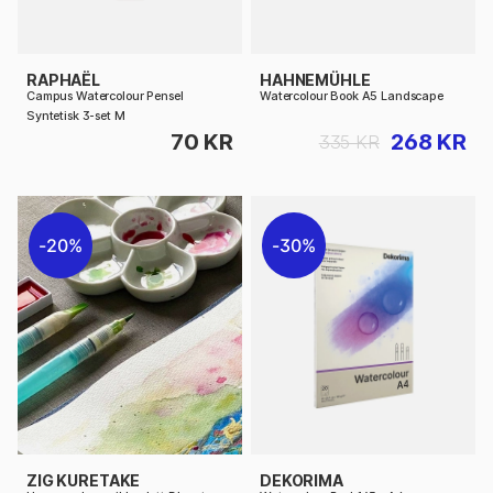
RAPHAËL
HAHNEMÜHLE
Campus Watercolour Pensel
Watercolour Book A5 Landscape
Syntetisk 3-set M
70 KR
268 KR
335 KR
20%
30%
ZIG KURETAKE
DEKORIMA