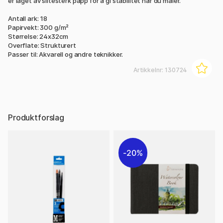
er laget av slitesterk papp for å gi stabilitet når du maler.
Antall ark: 18
Papirvekt: 300 g/m²
Størrelse: 24x32cm
Overflate: Strukturert
Passer til: Akvarell og andre teknikker.
Artikkelnr:
130724
Produktforslag
20%