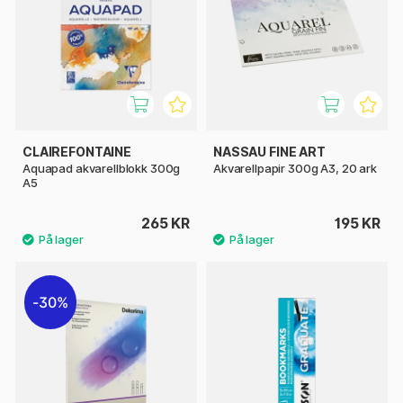
CLAIREFONTAINE
NASSAU FINE ART
Aquapad akvarellblokk 300g
Akvarellpapir 300g A3, 20 ark
A5
265 KR
195 KR
30%