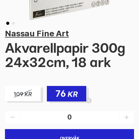
Nassau Fine Art
Akvarellpapir 300g
24x32cm, 18 ark
76
KR
109
KR
OVERVÅK