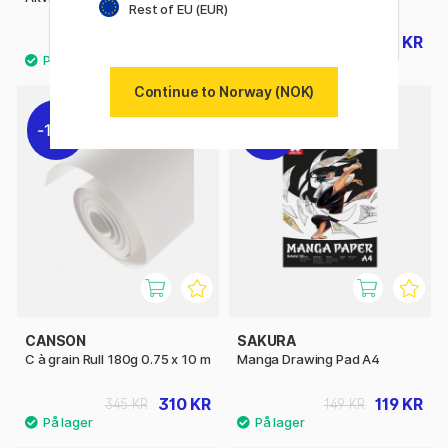
Rest of EU (EUR)
315 KR
159 KR
199 KR
Continue to Norway (NOK)
10%
20%
CANSON
SAKURA
C à grain Rull 180g 0.75 x 10 m
Manga Drawing Pad A4
310 KR
119 KR
345 KR
149 KR