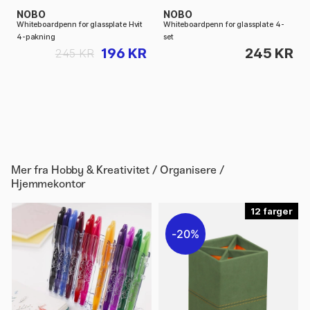
NOBO
NOBO
Whiteboardpenn for glassplate Hvit
Whiteboardpenn for glassplate 4-
4-pakning
set
196 KR
245 KR
245 KR
Mer fra
Hobby & Kreativitet / Organisere /
Hjemmekontor
12
20%