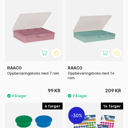
RAACO
RAACO
Oppbevaringsboks med 7 rom
Oppbevaringsboks med 14
rom
99 KR
209 KR
6
14
30%