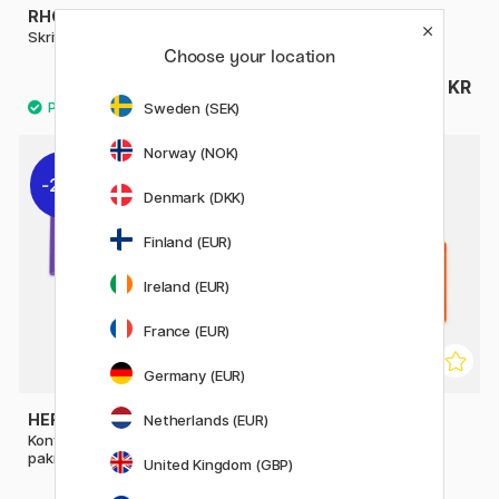
RHODIA
FABER-CASTELL
Skriveunderlag Rhodiarama
Blyantspisser Bordmodell
Choose your location
260 KR
179 KR
325 KR
Sweden (SEK)
Norway (NOK)
21%
20%
Denmark (DKK)
Finland (EUR)
Ireland (EUR)
France (EUR)
Germany (EUR)
HERMA
HERMA
Netherlands (EUR)
Konvoluttmappe A5 5-
Konvoluttmappe A4 5-
pakning
pakning
United Kingdom (GBP)