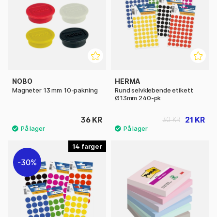
NOBO
HERMA
Magneter 13 mm 10-pakning
Rund selvklebende etikett
Ø13mm 240-pk
36 KR
21 KR
30 KR
14
30%