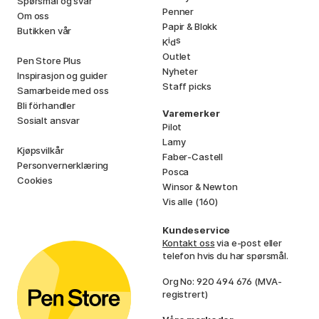
Spørsmål og svar
Penner
Om oss
Papir & Blokk
Butikken vår
i
s
K
d
Outlet
Pen Store Plus
Nyheter
Inspirasjon og guider
Staff picks
Samarbeide med oss
Bli förhandler
Varemerker
Sosialt ansvar
Pilot
Lamy
Kjøpsvilkår
Faber-Castell
Personvernerklæring
Posca
Cookies
Winsor & Newton
Vis alle (160)
Kundeservice
Kontakt oss
via e-post eller
telefon hvis du har spørsmål.
Org No: 920 494 676 (MVA-
registrert)