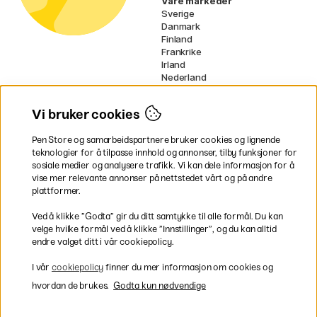
Våre markeder
Sverige
Danmark
Finland
Frankrike
Irland
Nederland
Tyskland
UK
Vi bruker cookies
EU
Pen Store og samarbeidspartnere bruker cookies og lignende
* Spesifikke
fraktvilkår
gjelder for
teknologier for å tilpasse innhold og annonser, tilby funksjoner for
voluminøse varer.
sosiale medier og analysere trafikk. Vi kan dele informasjon for å
vise mer relevante annonser på nettstedet vårt og på andre
Betal enkelt
plattformer.
Ved å klikke ”Godta” gir du ditt samtykke til alle formål. Du kan
velge hvilke formål ved å klikke ”Innstillinger”, og du kan alltid
endre valget ditt i vår cookiepolicy.
Rask og smidig levering
I vår
cookiepolicy
finner du mer informasjon om cookies og
hvordan de brukes.
Godta kun nødvendige