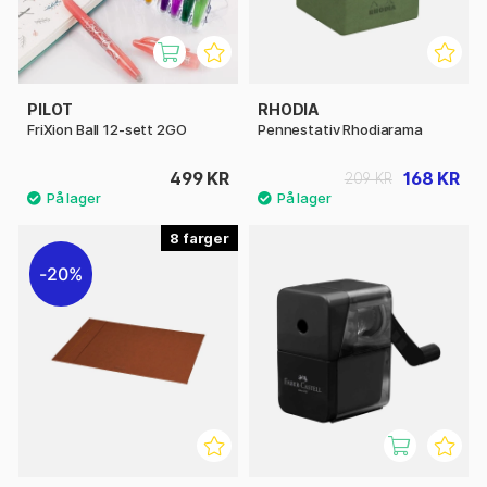
PILOT
RHODIA
FriXion Ball 12-sett 2GO
Pennestativ Rhodiarama
499 KR
168 KR
209 KR
8
20%