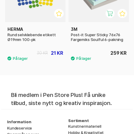
HERMA
3M
Rund selvklebende etikett
Post-it Super Sticky 76x76
Ø19mm 100-pk
Fargemiks Soulful 6-pakning
21 KR
259 KR
30 KR
Bli medlem i Pen Store Plus! Få unike
tilbud, siste nytt og kreativ inspirasjon.
Sortiment
Information
Kunstnermateriell
Kundeservice
Hobby & Kreativitet