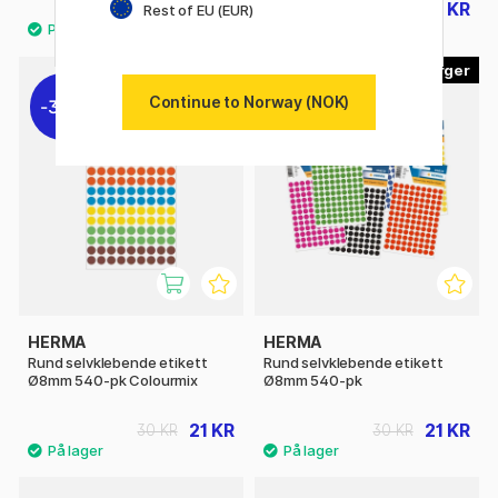
76 KR
111 KR
96 KR
139 KR
Rest of EU (EUR)
14
Continue to Norway (NOK)
30%
30%
HERMA
HERMA
Rund selvklebende etikett
Rund selvklebende etikett
Ø8mm 540-pk Colourmix
Ø8mm 540-pk
21 KR
21 KR
30 KR
30 KR