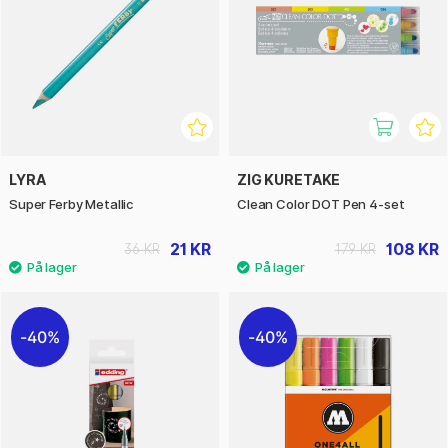
LYRA
ZIG KURETAKE
Super Ferby Metallic
Clean Color DOT Pen 4-set
21 KR
108 KR
36 KR
179 KR
40%
40%