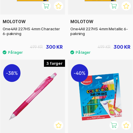
MOLOTOW
MOLOTOW
One4All 227HS 4mm Character
One4All 227HS 4mm Metallic 6-
6-pakning
pakning
300 KR
300 KR
499 KR
499 KR
3
38%
40%