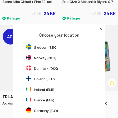
Spare Nibs Chisel + Fine 12-set
EnerGize X Mekanisk Blyant 0.7
24 KR
24 KR
39 KR
39 KR
3
Choose your location
40%
40%
Sweden (SEK)
Norway (NOK)
Denmark (DKK)
Finland (EUR)
Ireland (EUR)
TRI-ART
CRETACOLOR
France (EUR)
Akrylmaling 60 ml (Prisgruppe 5)
Akvarellsett Aqua Brique 10
deler
Germany (EUR)