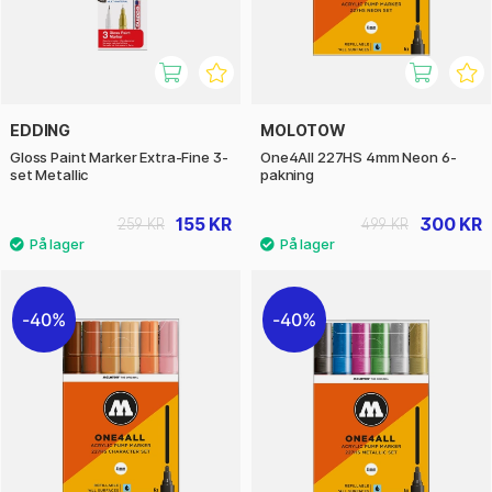
EDDING
MOLOTOW
Gloss Paint Marker Extra-Fine 3-
One4All 227HS 4mm Neon 6-
set Metallic
pakning
155 KR
300 KR
259 KR
499 KR
40%
40%