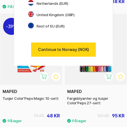
168 KR
288 KR
279 KR
479 KR
Netherlands (EUR)
United Kingdom (GBP)
39%
40%
Rest of EU (EUR)
Continue to Norway (NOK)
MAPED
MAPED
Tusjer Color’Peps Magic 10-sett
Fargeblyanter og tusjer
Color’Peps 27-sett
48 KR
95 KR
79 KR
159 KR