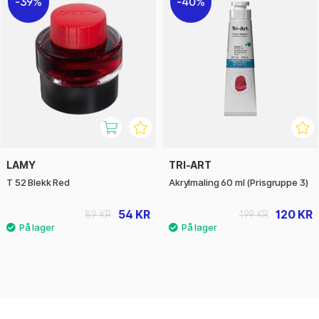
39%
40%
LAMY
TRI-ART
T 52 Blekk Red
Akrylmaling 60 ml (Prisgruppe 3)
54 KR
120 KR
89 KR
199 KR