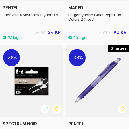
PENTEL
MAPED
EnerGize X Mekanisk Blyant 0.5
Fargeblyanter Color’Peps Duo
Colors 24-sett
24 KR
90 KR
39 KR
149 KR
3
38%
38%
SPECTRUM NOIR
PENTEL