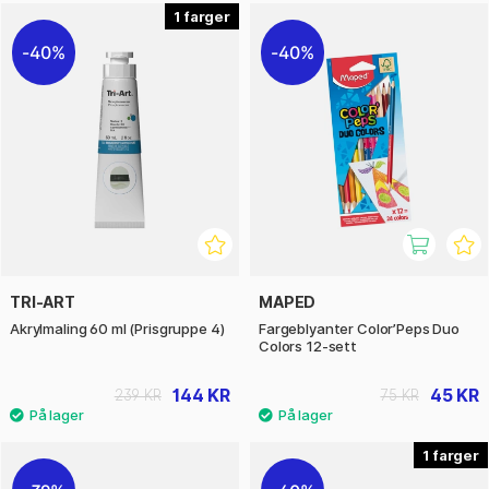
1
40%
40%
TRI-ART
MAPED
Akrylmaling 60 ml (Prisgruppe 4)
Fargeblyanter Color’Peps Duo
Colors 12-sett
144 KR
45 KR
239 KR
75 KR
1