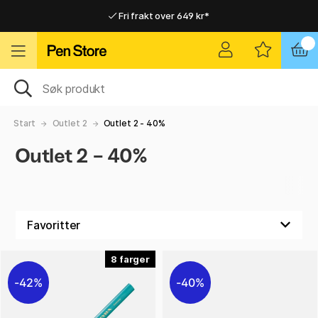
Fri frakt over 649 kr*
Raskt til dør eller utleveringssted
Raskt til dør eller utleveringssted
Fri frakt over 649 kr*
Start
Outlet 2
Outlet 2 - 40%
Outlet 2 - 40%
8
42%
40%