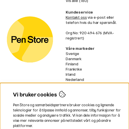
Vis alle (160)
Kundeservice
Kontakt oss
via e-post eller
telefon hvis du har spørsmål.
Org No: 920 494 676 (MVA-
registrert)
Våre markeder
Sverige
Danmark
Finland
Frankrike
Irland
Nederland
Tyskland
UK
Vi bruker cookies
EU
Pen Store og samarbeidspartnere bruker cookies og lignende
* Spesifikke
fraktvilkår
gjelder for
teknologier for å tilpasse innhold og annonser, tilby funksjoner for
voluminøse varer.
sosiale medier og analysere trafikk. Vi kan dele informasjon for å
vise mer relevante annonser på nettstedet vårt og på andre
Betal enkelt
plattformer.