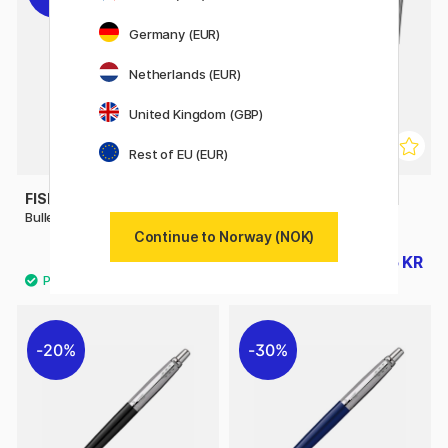
Germany (EUR)
Netherlands (EUR)
United Kingdom (GBP)
Rest of EU (EUR)
FISHER SPACE PEN
FISHER SPACE PEN
Bullet Raw
Cap-O-Matic Chrome
Continue to Norway (NOK)
349 KR
165 KR
499 KR
235 KR
20%
30%