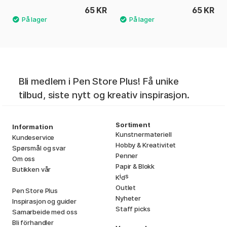
65 KR
65 KR
Bli medlem i Pen Store Plus! Få unike
tilbud, siste nytt og kreativ inspirasjon.
Sortiment
Information
Kunstnermateriell
Kundeservice
Hobby & Kreativitet
Spørsmål og svar
Penner
Om oss
Papir & Blokk
Butikken vår
i
s
K
d
Outlet
Pen Store Plus
Nyheter
Inspirasjon og guider
Staff picks
Samarbeide med oss
Bli förhandler