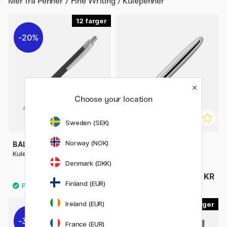
Mer fra
Penner / Fine Writing / Kulepenner
12
20%
Choose your location
Sweden (SEK)
Norway (NOK)
BALLOGRAF
FISHER SPACE PEN
Kulepenn Rondo Soft
Bullet Chrome
Denmark (DKK)
69 KR
499 KR
86 KR
Finland (EUR)
Ireland (EUR)
6
30%
30%
France (EUR)