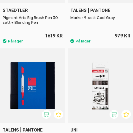
STAEDTLER
TALENS | PANTONE
Pigment Arts Big Brush Pen 30-
Marker 9-sett Cool Gray
sett + Blending Pen
1619 KR
979 KR
TALENS | PANTONE
UNI