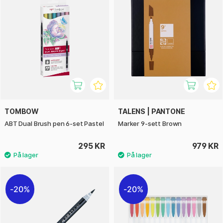
TOMBOW
TALENS | PANTONE
ABT Dual Brush pen 6-set Pastel
Marker 9-sett Brown
295 KR
979 KR
20%
20%