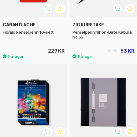
CARAN D'ACHE
ZIG KURETAKE
Fibralo Penselpenn 10-sett
Penselpenn Nihon-Date Kabura
No.55
229 KR
53 KR
65 KR