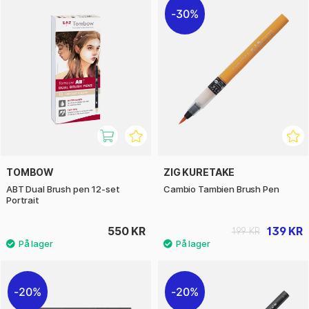
30%
TOMBOW
ZIG KURETAKE
ABT Dual Brush pen 12-set
Cambio Tambien Brush Pen
Portrait
550 KR
139 KR
199 KR
20%
20%