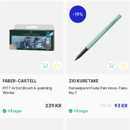
19%
FABER-CASTELL
ZIG KURETAKE
PITT Artist Brush 6-pakning
Penselpenn Fude Pen Hoso-Taku
Winter
No.7
239 KR
93 KR
115 KR