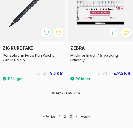
ZIG KURETAKE
ZEBRA
Penselpenn Fude Pen Keicho
Mildliner Brush 15-packing
Kabura No.6
Friendly
60 KR
424 KR
75 KR
529 KR
Viser
60
av
238
«
Forrige
1
2
3
4
Neste
»