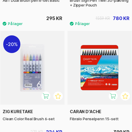
ABT Dual Brush pen 6-set Basic
Brush Sign Pen Twin 30-pakning
+ Zipper Pouch
295 KR
780 KR
1559 KR
20%
ZIG KURETAKE
CARAN D'ACHE
Clean Color Real Brush 6-set
Fibralo Penselpenn 15-sett