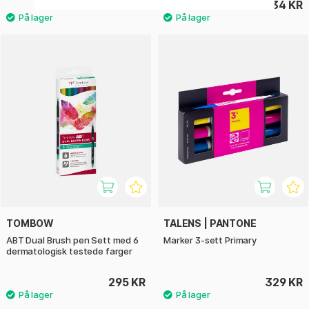
173 KR
34 KR
215 KR
TOMBOW
TALENS | PANTONE
ABT Dual Brush pen Sett med 6
Marker 3-sett Primary
dermatologisk testede farger
295 KR
329 KR