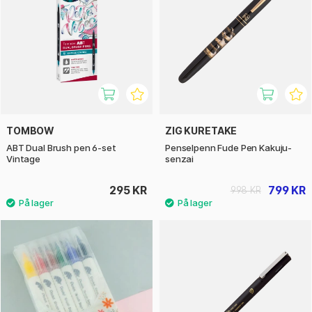
TOMBOW
ZIG KURETAKE
ABT Dual Brush pen 6-set
Penselpenn Fude Pen Kakuju-
Vintage
senzai
295 KR
799 KR
998 KR