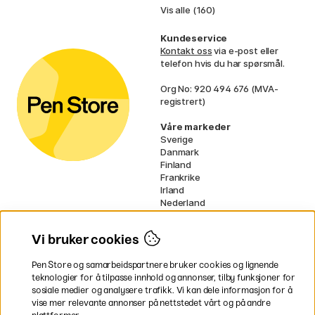
Vis alle (160)
Kundeservice
Kontakt oss
via e-post eller
telefon hvis du har spørsmål.
Org No: 920 494 676 (MVA-
registrert)
Våre markeder
Sverige
Danmark
Finland
Frankrike
Irland
Nederland
Tyskland
UK
Vi bruker cookies
EU
Pen Store og samarbeidspartnere bruker cookies og lignende
* Spesifikke
fraktvilkår
gjelder for
teknologier for å tilpasse innhold og annonser, tilby funksjoner for
voluminøse varer.
sosiale medier og analysere trafikk. Vi kan dele informasjon for å
vise mer relevante annonser på nettstedet vårt og på andre