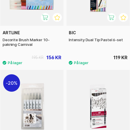
ARTLINE
BIC
Decorite Brush Marker 10-
Intensity Dual Tip Pastel 6-set
pakning Carnival
156 KR
119 KR
195 KR
20%