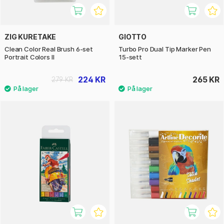
ZIG KURETAKE
GIOTTO
Clean Color Real Brush 6-set
Turbo Pro Dual Tip Marker Pen
Portrait Colors II
15-sett
224 KR
265 KR
279 KR