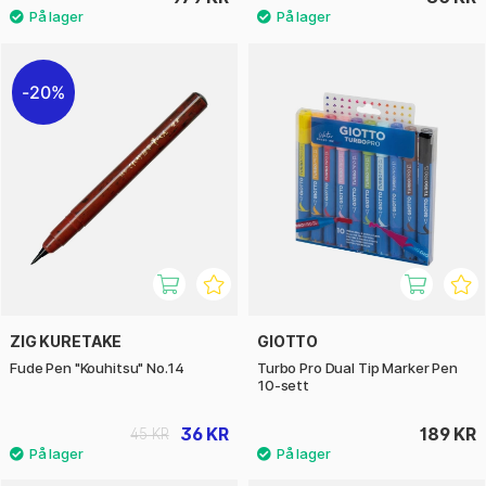
20%
ZIG KURETAKE
GIOTTO
Fude Pen "Kouhitsu" No.14
Turbo Pro Dual Tip Marker Pen
10-sett
36 KR
189 KR
45 KR