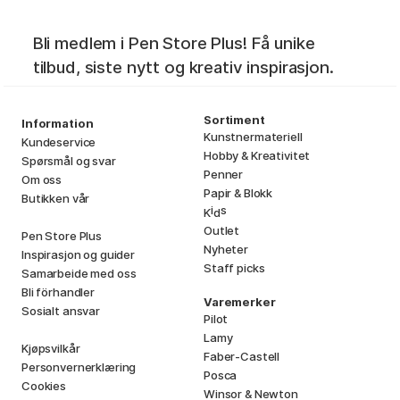
Bli medlem i Pen Store Plus! Få unike
tilbud, siste nytt og kreativ inspirasjon.
Sortiment
Information
Kunstnermateriell
Kundeservice
Hobby & Kreativitet
Spørsmål og svar
Penner
Om oss
Papir & Blokk
Butikken vår
i
s
K
d
Outlet
Pen Store Plus
Nyheter
Inspirasjon og guider
Staff picks
Samarbeide med oss
Bli förhandler
Varemerker
Sosialt ansvar
Pilot
Lamy
Kjøpsvilkår
Faber-Castell
Personvernerklæring
Posca
Cookies
Winsor & Newton