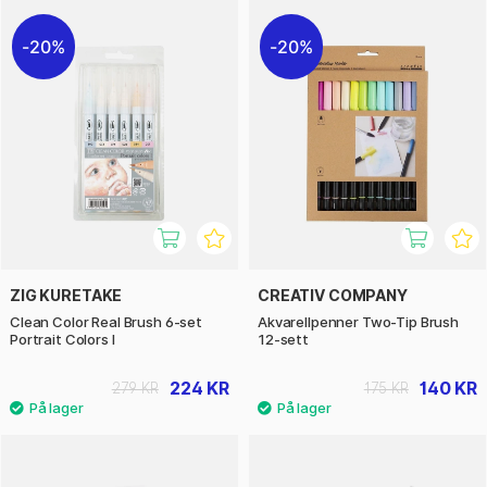
20%
20%
ZIG KURETAKE
CREATIV COMPANY
Clean Color Real Brush 6-set
Akvarellpenner Two-Tip Brush
Portrait Colors I
12-sett
224 KR
140 KR
279 KR
175 KR