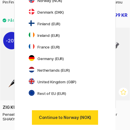
Norway (NOK)
Pin Fine Line 5-set Brush Art
Penselpenn Fude Pen Fukurou
Denmark (DKK)
219 KR
799 KR
998 KR
Finland (EUR)
Ireland (EUR)
20%
France (EUR)
Germany (EUR)
Netherlands (EUR)
United Kingdom (GBP)
Rest of EU (EUR)
ZIG KURETAKE
STAEDTLER
Penselpenn Mannen Mouhitsu
Marker Brush Metallic silver
Continue to Norway (NOK)
SHAKYO-YO No.85