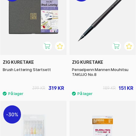
ZIG KURETAKE
ZIG KURETAKE
Brush Lettering Startsett
Penselpenn Mannen Mouhitsu
TAKUJO No.8
319 KR
151 KR
399 KR
189 KR
30%