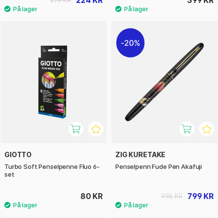
224 KR
399 KR
279 KR
20%
GIOTTO
ZIG KURETAKE
Turbo Soft Penselpenne Fluo 6-
Penselpenn Fude Pen Akafuji
set
80 KR
799 KR
998 KR