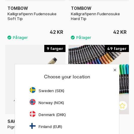
TOMBOW
TOMBOW
Kalligrafipenn Fudenosuke
Kalligrafipenn Fudenosuke
Soft Tip
Hard Tip
42 KR
42 KR
9
49
Choose your location
Sweden (SEK)
Norway (NOK)
Denmark (DKK)
SAKURA
SAKURA
Finland (EUR)
Pigma Micron Brush
Koi Coloring Brush Pen