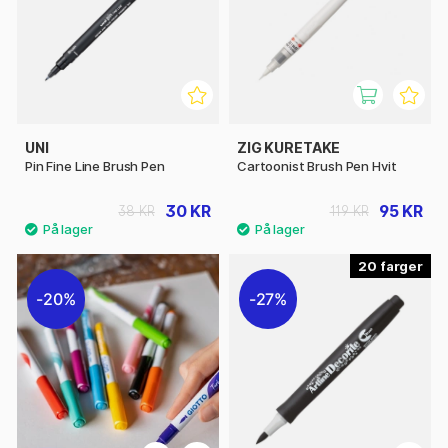
UNI
ZIG KURETAKE
Pin Fine Line Brush Pen
Cartoonist Brush Pen Hvit
30 KR
95 KR
38 KR
119 KR
20
20%
27%