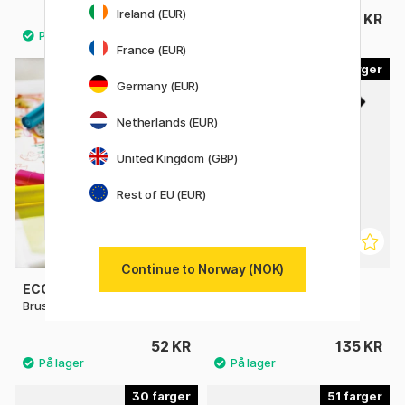
Ireland (EUR)
49 KR
39 KR
France (EUR)
60
18
Germany (EUR)
Netherlands (EUR)
United Kingdom (GBP)
Rest of EU (EUR)
Continue to Norway (NOK)
ECOLINE
PENTEL
Brush Pen
Color Brush
52 KR
135 KR
30
51