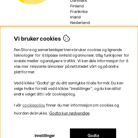
Danmark
Finland
Frankrike
Irland
Nederland
Tyskland
UK
Vi bruker cookies
EU
Pen Store og samarbeidspartnere bruker cookies og lignende
* Spesifikke
fraktvilkår
gjelder for
teknologier for å tilpasse innhold og annonser, tilby funksjoner for
voluminøse varer.
sosiale medier og analysere trafikk. Vi kan dele informasjon for å
vise mer relevante annonser på nettstedet vårt og på andre
Betal enkelt
plattformer.
Ved å klikke ”Godta” gir du ditt samtykke til alle formål. Du kan
velge hvilke formål ved å klikke ”Innstillinger”, og du kan alltid
endre valget ditt i vår cookiepolicy.
Rask og smidig levering
I vår
cookiepolicy
finner du mer informasjon om cookies og
hvordan de brukes.
Godta kun nødvendige
Innstillinger
Godta
Inkl. moms
|
Exkl. moms