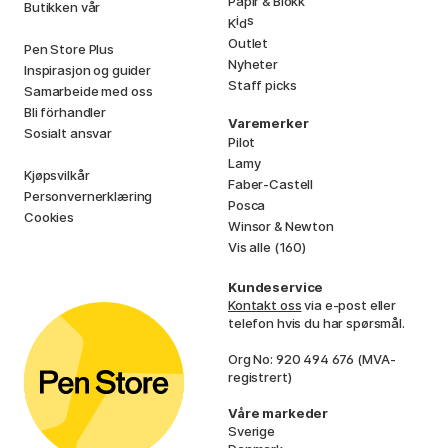
Papir & Blokk
Butikken vår
i
s
K
d
Outlet
Pen Store Plus
Nyheter
Inspirasjon og guider
Staff picks
Samarbeide med oss
Bli förhandler
Varemerker
Sosialt ansvar
Pilot
Lamy
Kjøpsvilkår
Faber-Castell
Personvernerklæring
Posca
Cookies
Winsor & Newton
Vis alle (160)
Kundeservice
Kontakt oss
via e-post eller
telefon hvis du har spørsmål.
Org No: 920 494 676 (MVA-
registrert)
Våre markeder
Sverige