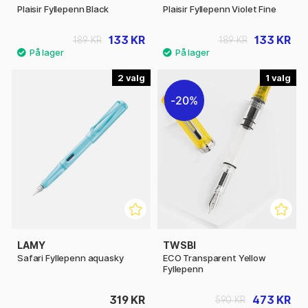
Plaisir Fyllepenn Black
Plaisir Fyllepenn Violet Fine
133 KR
133 KR
189 KR
189 KR
2
1
20%
LAMY
TWSBI
Safari Fyllepenn aquasky
ECO Transparent Yellow
Fyllepenn
319 KR
473 KR
590 KR