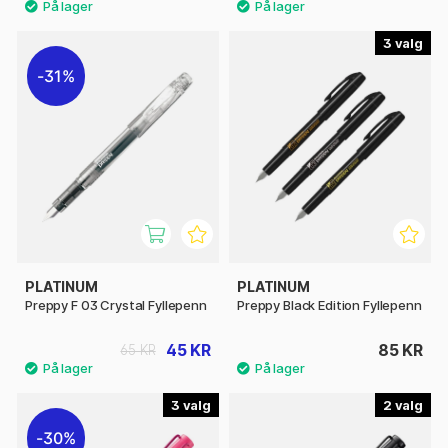
3
31%
PLATINUM
PLATINUM
Preppy F 03 Crystal Fyllepenn
Preppy Black Edition Fyllepenn
45 KR
85 KR
65 KR
3
2
30%