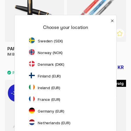
Choose your location
Sweden (SEK)
PARKER
PLATINUM
Norway (NOK)
IM Black/Gold Fyllepenn
Preppy M 05 Fyllepenn
Denmark (DKK)
713 KR
45 KR
890 KR
65 KR
Finland (EUR)
3
3
Ireland (EUR)
31%
France (EUR)
Germany (EUR)
Netherlands (EUR)