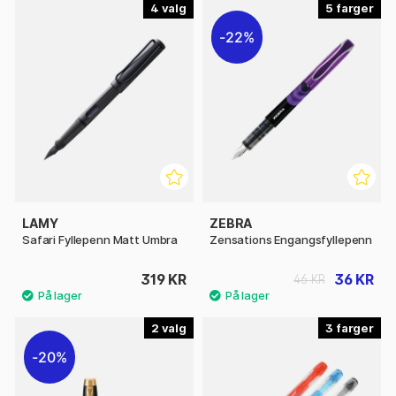
4
5
22%
LAMY
ZEBRA
Safari Fyllepenn Matt Umbra
Zensations Engangsfyllepenn
319 KR
36 KR
46 KR
2
3
20%