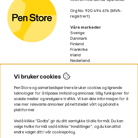
Org No: 920 494 676 (MVA-
registrert)
Våre markeder
Sverige
Danmark
Finland
Frankrike
Irland
Nederland
Tyskland
UK
Vi bruker cookies
EU
Pen Store og samarbeidspartnere bruker cookies og lignende
* Spesifikke
fraktvilkår
gjelder for
teknologier for å tilpasse innhold og annonser, tilby funksjoner for
voluminøse varer.
sosiale medier og analysere trafikk. Vi kan dele informasjon for å
vise mer relevante annonser på nettstedet vårt og på andre
Betal enkelt
plattformer.
Ved å klikke ”Godta” gir du ditt samtykke til alle formål. Du kan
velge hvilke formål ved å klikke ”Innstillinger”, og du kan alltid
endre valget ditt i vår cookiepolicy.