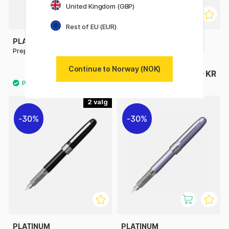
United Kingdom (GBP)
Rest of EU (EUR)
PLATINUM
TWSBI
Preppy EF 02 Fyllepenn
ECO Clear Fyllepenn
Continue to Norway (NOK)
45 KR
590 KR
65 KR
2
30%
30%
PLATINUM
PLATINUM