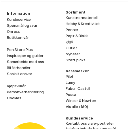
Sortiment
Information
Kunstnermateriell
Kundeservice
Hobby & Kreativitet
Spørsmål og svar
Penner
Om oss
Papir & Blokk
Butikken vår
i
s
K
d
Outlet
Pen Store Plus
Nyheter
Inspirasjon og guider
Staff picks
Samarbeide med oss
Bli förhandler
Varemerker
Sosialt ansvar
Pilot
Lamy
Kjøpsvilkår
Faber-Castell
Personvernerklæring
Posca
Cookies
Winsor & Newton
Vis alle (160)
Kundeservice
Kontakt oss
via e-post eller
telefon hvis du har spørsmål.