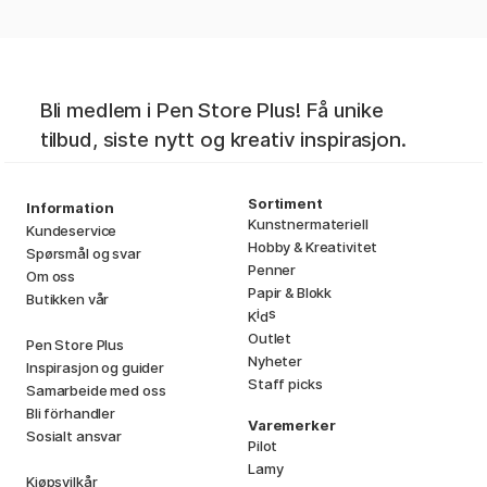
Bli medlem i Pen Store Plus! Få unike
tilbud, siste nytt og kreativ inspirasjon.
Sortiment
Information
Kunstnermateriell
Kundeservice
Hobby & Kreativitet
Spørsmål og svar
Penner
Om oss
Papir & Blokk
Butikken vår
i
s
K
d
Outlet
Pen Store Plus
Nyheter
Inspirasjon og guider
Staff picks
Samarbeide med oss
Bli förhandler
Varemerker
Sosialt ansvar
Pilot
Lamy
Kjøpsvilkår