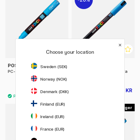
Choose your location
POSCA
POSCA
Sweden (SEK)
PC-1MC Extra-fine
Posca Marker PC-1MR Extra
fine
Norway (NOK)
46 KR
35 KR
44 KR
Denmark (DKK)
Finland (EUR)
45
56
Ireland (EUR)
10%
France (EUR)