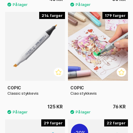
214
179
COPIC
COPIC
Classic stykkevis
Ciao stykkevis
125 KR
76 KR
29
22
20%