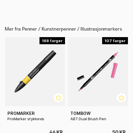
Mer fra
Penner / Kunstnerpenner / Illustrasjonmarkers
188
107
PROMARKER
TOMBOW
ProMarker stykkevis
ABT Dual Brush Pen
46 KR
50 KR