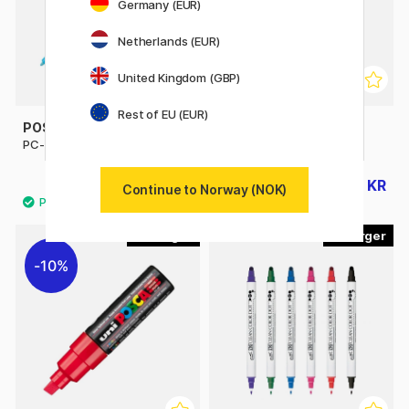
Germany (EUR)
Netherlands (EUR)
United Kingdom (GBP)
Rest of EU (EUR)
POSCA
POSCA
PC-3M Fine
PC-5M Medium
49 KR
54 KR
54 KR
60 KR
Continue to Norway (NOK)
35
12
10%