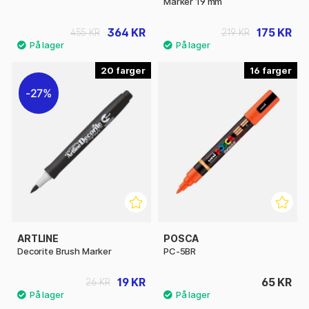
Marker 19 mm
364 KR
175 KR
455 KR
219 KR
20
16
27%
ARTLINE
POSCA
Decorite Brush Marker
PC-5BR
19 KR
65 KR
26 KR