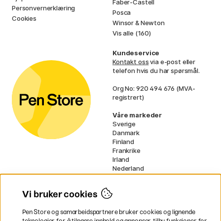
Faber-Castell
Personvernerklæring
Posca
Cookies
Winsor & Newton
Vis alle (160)
Kundeservice
Kontakt oss
via e-post eller
telefon hvis du har spørsmål.
Org No: 920 494 676 (MVA-
registrert)
Våre markeder
Sverige
Danmark
Finland
Frankrike
Irland
Nederland
Tyskland
UK
Vi bruker cookies
EU
Pen Store og samarbeidspartnere bruker cookies og lignende
* Spesifikke
fraktvilkår
gjelder for
teknologier for å tilpasse innhold og annonser, tilby funksjoner for