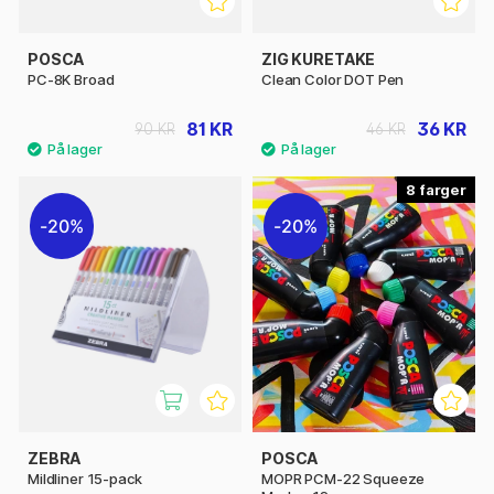
POSCA
ZIG KURETAKE
PC-8K Broad
Clean Color DOT Pen
81 KR
36 KR
90 KR
46 KR
8
20%
20%
ZEBRA
POSCA
Mildliner 15-pack
MOPR PCM-22 Squeeze