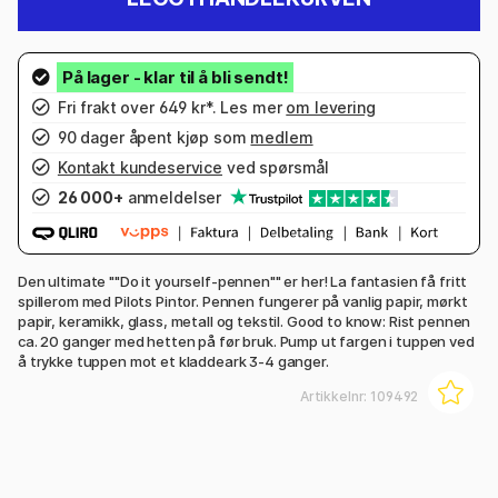
Fri frakt over 649 kr*. Les mer
om levering
90 dager åpent kjøp som
medlem
Kontakt kundeservice
ved spørsmål
26 000+
anmeldelser
Den ultimate ""Do it yourself-pennen"" er her! La fantasien få fritt
spillerom med Pilots Pintor. Pennen fungerer på vanlig papir, mørkt
papir, keramikk, glass, metall og tekstil. Good to know: Rist pennen
ca. 20 ganger med hetten på før bruk. Pump ut fargen i tuppen ved
å trykke tuppen mot et kladdeark 3-4 ganger.
Artikkelnr:
109492